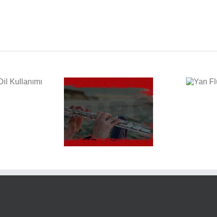
Yan Flüt Çeşitleri
lüt İçin Diyaframın
Önemi