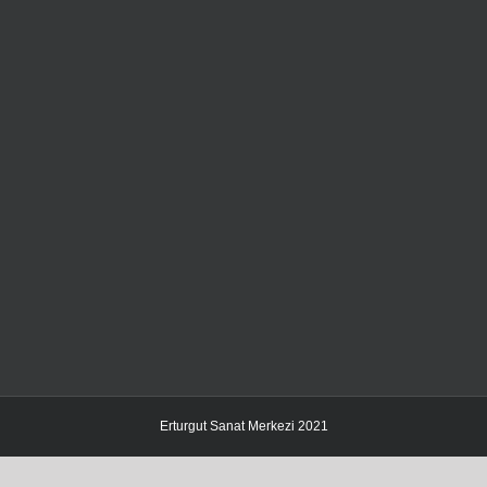
Erturgut Sanat Merkezi 2021
Facebook
Instagram
X
YouTube