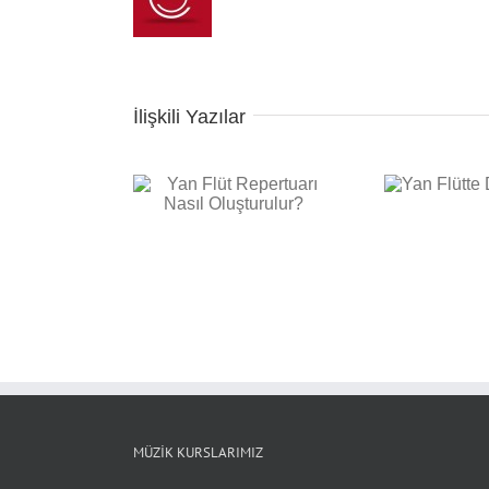
İlişkili Yazılar
t Repertuarı Nasıl
Yan Flütte Dil Kullanımı
Oluşturulur?
Yan F
MÜZIK KURSLARIMIZ