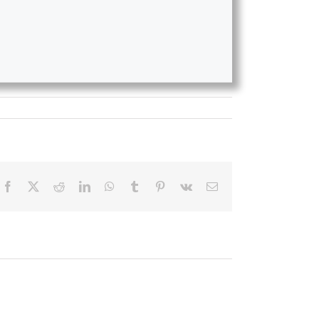
Facebook
X
Reddit
LinkedIn
WhatsApp
Tumblr
Pinterest
Vk
E-
posta