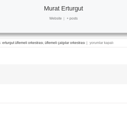
Murat Erturgut
Website
|
+ posts
Üflemeli
s:
erturgut üflemeli orkestrası
,
üflemeli çalgılar orkestrası
|
yorumlar kapalı
Çalgılar
Orkestramız
Kuruluyor!
için