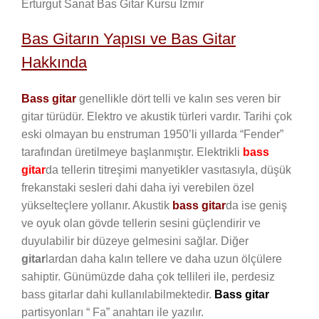
Erturgut Sanat Bas Gitar Kursu İzmir
Bas Gitarın Yapısı ve Bas Gitar
Hakkında
Bass gitar
genellikle dört telli ve kalın ses veren bir
gitar türüdür. Elektro ve akustik türleri vardır. Tarihi çok
eski olmayan bu enstruman 1950’li yıllarda “Fender”
tarafından üretilmeye başlanmıştır. Elektrikli
bass
gitar
da tellerin titreşimi manyetikler vasıtasıyla, düşük
frekanstaki sesleri dahi daha iyi verebilen özel
yükselteçlere yollanır. Akustik
bass gitar
da ise geniş
ve oyuk olan gövde tellerin sesini güçlendirir ve
duyulabilir bir düzeye gelmesini sağlar. Diğer
gitar
lardan daha kalın tellere ve daha uzun ölçülere
sahiptir. Günümüzde daha çok tellileri ile, perdesiz
bass gitarlar dahi kullanılabilmektedir.
Bass gitar
partisyonları “ Fa” anahtarı ile yazılır.