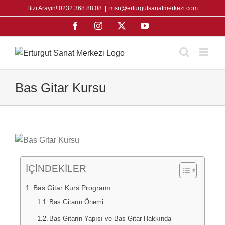
Skip
Bizi Arayın! 0232 368 88 08
|
msn@erturgutsanatmerkezi.com
to
Facebook
Instagram
X
YouTube
content
Bas Gitar Kursu
İÇİNDEKİLER
Bas Gitar Kurs Programı
Bas Gitarın Önemi
Bas Gitarın Yapısı ve Bas Gitar Hakkında