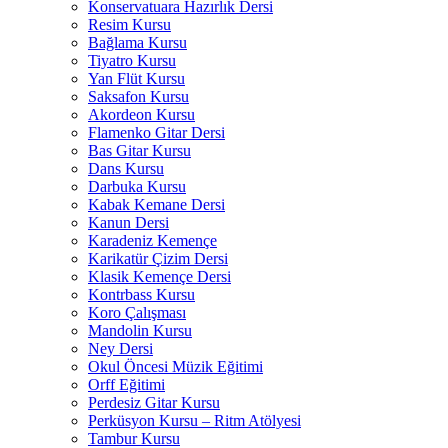
Konservatuara Hazırlık Dersi
Resim Kursu
Bağlama Kursu
Tiyatro Kursu
Yan Flüt Kursu
Saksafon Kursu
Akordeon Kursu
Flamenko Gitar Dersi
Bas Gitar Kursu
Dans Kursu
Darbuka Kursu
Kabak Kemane Dersi
Kanun Dersi
Karadeniz Kemençe
Karikatür Çizim Dersi
Klasik Kemençe Dersi
Kontrbass Kursu
Koro Çalışması
Mandolin Kursu
Ney Dersi
Okul Öncesi Müzik Eğitimi
Orff Eğitimi
Perdesiz Gitar Kursu
Perküsyon Kursu – Ritm Atölyesi
Tambur Kursu