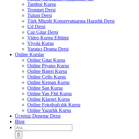
Tambur Kursu
Trompet Dersi
Tulum Dersi
Türk Müziği Konservatuarına Hazırlık Dersi
Ud Dersi
Caz Gitar Dersi
Video Kurgu Eğitimi
Viyola Kursu
Yaratıcı Drama Dersi
Online Kurslar
Online Gitar Kursu
Online Piyano Kursu
Online Bateri Kursu
Online Çello Kursu
Online Keman Kursu
Online Şan Kursu
Online Yan Flüt Kursu
Online Klarnet Kursu
Online Fotoğrafçılık Kursu
Online Yazarlık Kursu
Ücretsiz Deneme Dersi
Blog
Ara: