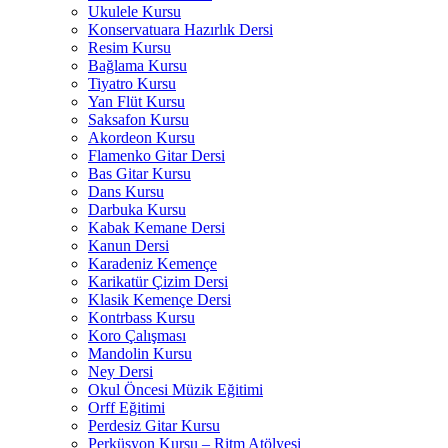
Ukulele Kursu
Konservatuara Hazırlık Dersi
Resim Kursu
Bağlama Kursu
Tiyatro Kursu
Yan Flüt Kursu
Saksafon Kursu
Akordeon Kursu
Flamenko Gitar Dersi
Bas Gitar Kursu
Dans Kursu
Darbuka Kursu
Kabak Kemane Dersi
Kanun Dersi
Karadeniz Kemençe
Karikatür Çizim Dersi
Klasik Kemençe Dersi
Kontrbass Kursu
Koro Çalışması
Mandolin Kursu
Ney Dersi
Okul Öncesi Müzik Eğitimi
Orff Eğitimi
Perdesiz Gitar Kursu
Perküsyon Kursu – Ritm Atölyesi