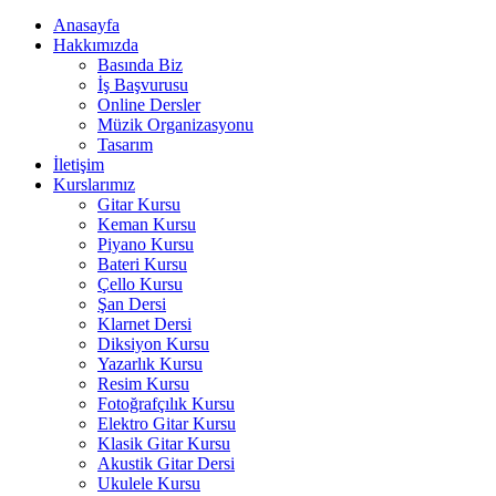
Anasayfa
Hakkımızda
Basında Biz
İş Başvurusu
Online Dersler
Müzik Organizasyonu
Tasarım
İletişim
Kurslarımız
Gitar Kursu
Keman Kursu
Piyano Kursu
Bateri Kursu
Çello Kursu
Şan Dersi
Klarnet Dersi
Diksiyon Kursu
Yazarlık Kursu
Resim Kursu
Fotoğrafçılık Kursu
Elektro Gitar Kursu
Klasik Gitar Kursu
Akustik Gitar Dersi
Ukulele Kursu