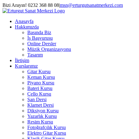
Skip
Bizi Arayın! 0232 368 88 08
|
msn@erturgutsanatmerkezi.com
to
Facebook
Instagram
X
YouTube
content
Anasayfa
Hakkımızda
Basında Biz
İş Başvurusu
Online Dersler
Müzik Organizasyonu
Tasarım
İletişim
Kurslarımız
Gitar Kursu
Keman Kursu
Piyano Kursu
Bateri Kursu
Çello Kursu
Şan Dersi
Klarnet Dersi
Diksiyon Kursu
Yazarlık Kursu
Resim Kursu
Fotoğrafçılık Kursu
Elektro Gitar Kursu
Klasik Gitar Kursu