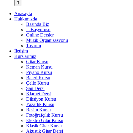
Anasayfa
Hakkımızda
Basında Biz
İş Başvurusu
Online Dersler
Müzik Organizasyonu
Tasarım
İletişim
Kurslarımız
Gitar Kursu
Keman Kursu
Piyano Kursu
Bateri Kursu
Çello Kursu
Şan Dersi
Klarnet Dersi
Diksiyon Kursu
Yazarlık Kursu
Resim Kursu
Fotoğrafçılık Kursu
Elektro Gitar Kursu
Klasik Gitar Kursu
Akustik Gitar Dersi