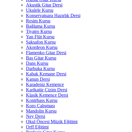
Akustik Gitar Dersi
Ukulele Kursu
Konservatuara Hazırlık Dersi
Resim Kursu
Bağlama Kursu
Tiyatro Kursu
Yan Flüt Kursu
Saksafon Kursu
Akordeon Kursu
Flamenko Gitar Dersi
Bas Gitar Kursu
Dans Kursu
Darbuka Kursu
Kabak Kemane Dersi
Kanun Dersi
Karadeniz Kemençe
Karikatür Çizim Dersi
Klasik Kemençe Dersi
Kontrbass Kursu
Koro Çalışması
Mandolin Kursu
Ney Dersi
Okul Öncesi Müzik Eğitimi
Orff Eğitimi