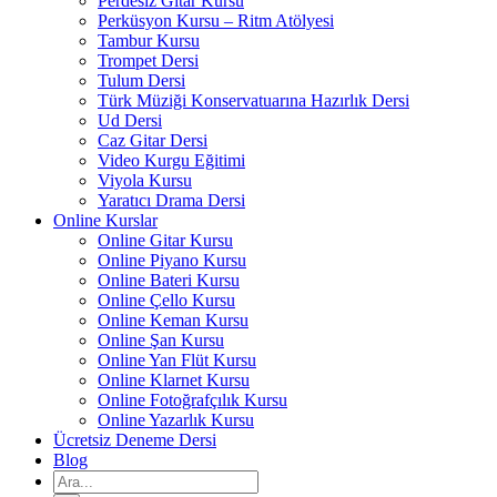
Perdesiz Gitar Kursu
Perküsyon Kursu – Ritm Atölyesi
Tambur Kursu
Trompet Dersi
Tulum Dersi
Türk Müziği Konservatuarına Hazırlık Dersi
Ud Dersi
Caz Gitar Dersi
Video Kurgu Eğitimi
Viyola Kursu
Yaratıcı Drama Dersi
Online Kurslar
Online Gitar Kursu
Online Piyano Kursu
Online Bateri Kursu
Online Çello Kursu
Online Keman Kursu
Online Şan Kursu
Online Yan Flüt Kursu
Online Klarnet Kursu
Online Fotoğrafçılık Kursu
Online Yazarlık Kursu
Ücretsiz Deneme Dersi
Blog
Ara: