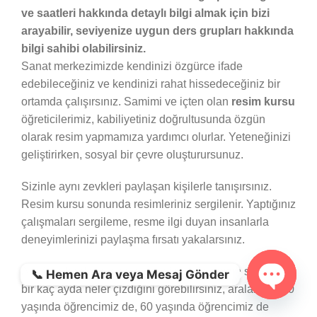
ve saatleri hakkında detaylı bilgi almak için bizi
arayabilir, seviyenize uygun ders grupları hakkında
bilgi sahibi olabilirsiniz.
Sanat merkezimizde kendinizi özgürce ifade
edebileceğiniz ve kendinizi rahat hissedeceğiniz bir
ortamda çalışırsınız. Samimi ve içten olan
resim kursu
öğreticilerimiz, kabiliyetiniz doğrultusunda özgün
olarak resim yapmamıza yardımcı olurlar. Yeteneğinizi
geliştirirken, sosyal bir çevre oluşturursunuz.
Sizinle aynı zevkleri paylaşan kişilerle tanışırsınız.
Resim kursu sonunda resimleriniz sergilenir. Yaptığınız
çalışmaları sergileme, resme ilgi duyan insanlarla
deneyimlerinizi paylaşma fırsatı yakalarsınız.
Aşağıda başlangıç seviyesi öğrencilerimizin sadece
📞 Hemen Ara veya Mesaj Gönder
bir kaç ayda neler çizdiğini görebilirsiniz, aralarında 10
Open ch
yaşında öğrencimiz de, 60 yaşında öğrencimiz de