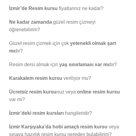
İzmir’de Resim kursu
fiyatlarınız ne kadar?
Ne kadar zamanda
güzel resim çizmeyi
öğrenebilirim?
Güzel resim çizmek için çok
yetenekli olmak şart
mı
dır?
Resim dersi almak için
yaş sınırlaması var mı
dır?
Karakalem resim kursu
veriliyor mu?
Ücretsiz resim kursu
nuz veya
online resim kursu
var mı?
İzmir’deki resim kursları
hangileridir?
İzmir Karşıyaka’da hobi amaçlı resim kursu
veya
sınava hazırlık resim kursu nereden bulabilirim?