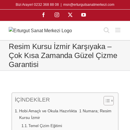
Skip
Bizi Arayın! 0232 368 88 08
|
msn@erturgutsanatmerkezi.com
to
Facebook
Instagram
X
YouTube
content
Resim Kursu İzmir Karşıyaka –
Çok Kısa Zamanda Güzel Çizme
Garantisi
İÇİNDEKİLER
Hobi Amaçlı ve Okula Hazırlıkta 1 Numara; Resim
Kursu İzmir
Temel Çizim Eğitimi