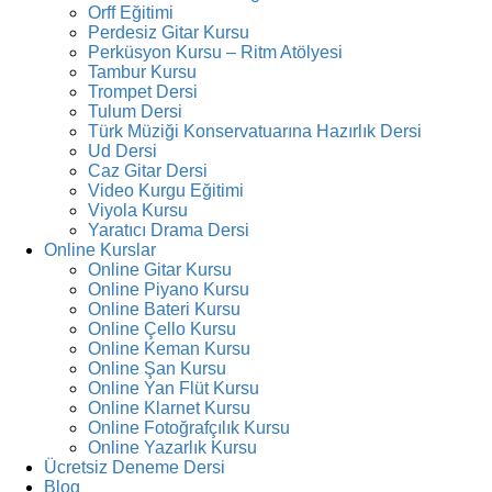
Orff Eğitimi
Perdesiz Gitar Kursu
Perküsyon Kursu – Ritm Atölyesi
Tambur Kursu
Trompet Dersi
Tulum Dersi
Türk Müziği Konservatuarına Hazırlık Dersi
Ud Dersi
Caz Gitar Dersi
Video Kurgu Eğitimi
Viyola Kursu
Yaratıcı Drama Dersi
Online Kurslar
Online Gitar Kursu
Online Piyano Kursu
Online Bateri Kursu
Online Çello Kursu
Online Keman Kursu
Online Şan Kursu
Online Yan Flüt Kursu
Online Klarnet Kursu
Online Fotoğrafçılık Kursu
Online Yazarlık Kursu
Ücretsiz Deneme Dersi
Blog