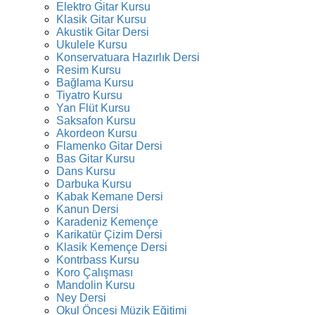
Elektro Gitar Kursu
Klasik Gitar Kursu
Akustik Gitar Dersi
Ukulele Kursu
Konservatuara Hazırlık Dersi
Resim Kursu
Bağlama Kursu
Tiyatro Kursu
Yan Flüt Kursu
Saksafon Kursu
Akordeon Kursu
Flamenko Gitar Dersi
Bas Gitar Kursu
Dans Kursu
Darbuka Kursu
Kabak Kemane Dersi
Kanun Dersi
Karadeniz Kemençe
Karikatür Çizim Dersi
Klasik Kemençe Dersi
Kontrbass Kursu
Koro Çalışması
Mandolin Kursu
Ney Dersi
Okul Öncesi Müzik Eğitimi