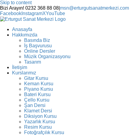
Skip to content
Bizi Arayın! 0232 368 88 08
|
msn@erturgutsanatmerkezi.com
Facebook
Instagram
X
YouTube
Anasayfa
Hakkımızda
Basında Biz
İş Başvurusu
Online Dersler
Müzik Organizasyonu
Tasarım
İletişim
Kurslarımız
Gitar Kursu
Keman Kursu
Piyano Kursu
Bateri Kursu
Çello Kursu
Şan Dersi
Klarnet Dersi
Diksiyon Kursu
Yazarlık Kursu
Resim Kursu
Fotoğrafçılık Kursu