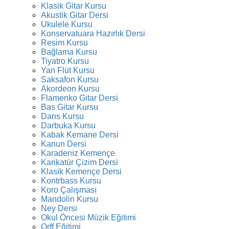
Klasik Gitar Kursu
Akustik Gitar Dersi
Ukulele Kursu
Konservatuara Hazırlık Dersi
Resim Kursu
Bağlama Kursu
Tiyatro Kursu
Yan Flüt Kursu
Saksafon Kursu
Akordeon Kursu
Flamenko Gitar Dersi
Bas Gitar Kursu
Dans Kursu
Darbuka Kursu
Kabak Kemane Dersi
Kanun Dersi
Karadeniz Kemençe
Karikatür Çizim Dersi
Klasik Kemençe Dersi
Kontrbass Kursu
Koro Çalışması
Mandolin Kursu
Ney Dersi
Okul Öncesi Müzik Eğitimi
Orff Eğitimi