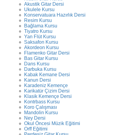
Akustik Gitar Dersi
Ukulele Kursu
Konservatuara Hazırlık Dersi
Resim Kursu
Bağlama Kursu
Tiyatro Kursu
Yan Flüt Kursu
Saksafon Kursu
Akordeon Kursu
Flamenko Gitar Dersi
Bas Gitar Kursu
Dans Kursu
Darbuka Kursu
Kabak Kemane Dersi
Kanun Dersi
Karadeniz Kemençe
Karikatür Çizim Dersi
Klasik Kemençe Dersi
Kontrbass Kursu
Koro Çalışması
Mandolin Kursu
Ney Dersi
Okul Öncesi Müzik Eğitimi
Orff Eğitimi
Perdesiz Gitar Kursu