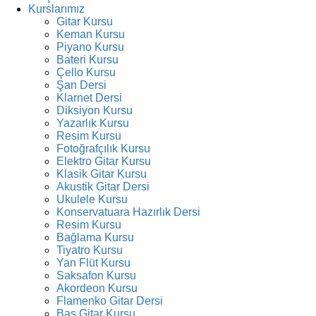
Kurslarımız
Gitar Kursu
Keman Kursu
Piyano Kursu
Bateri Kursu
Çello Kursu
Şan Dersi
Klarnet Dersi
Diksiyon Kursu
Yazarlık Kursu
Resim Kursu
Fotoğrafçılık Kursu
Elektro Gitar Kursu
Klasik Gitar Kursu
Akustik Gitar Dersi
Ukulele Kursu
Konservatuara Hazırlık Dersi
Resim Kursu
Bağlama Kursu
Tiyatro Kursu
Yan Flüt Kursu
Saksafon Kursu
Akordeon Kursu
Flamenko Gitar Dersi
Bas Gitar Kursu