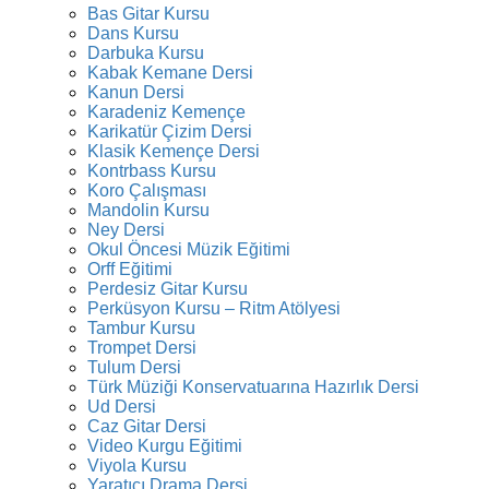
Bas Gitar Kursu
Dans Kursu
Darbuka Kursu
Kabak Kemane Dersi
Kanun Dersi
Karadeniz Kemençe
Karikatür Çizim Dersi
Klasik Kemençe Dersi
Kontrbass Kursu
Koro Çalışması
Mandolin Kursu
Ney Dersi
Okul Öncesi Müzik Eğitimi
Orff Eğitimi
Perdesiz Gitar Kursu
Perküsyon Kursu – Ritm Atölyesi
Tambur Kursu
Trompet Dersi
Tulum Dersi
Türk Müziği Konservatuarına Hazırlık Dersi
Ud Dersi
Caz Gitar Dersi
Video Kurgu Eğitimi
Viyola Kursu
Yaratıcı Drama Dersi