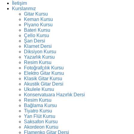
İletişim
Kurslarımız
Gitar Kursu
Keman Kursu
Piyano Kursu
Bateri Kursu
Çello Kursu
Şan Dersi
Klarnet Dersi
Diksiyon Kursu
Yazarlık Kursu
Resim Kursu
Fotoğrafçılık Kursu
Elektro Gitar Kursu
Klasik Gitar Kursu
Akustik Gitar Dersi
Ukulele Kursu
Konservatuara Hazırlık Dersi
Resim Kursu
Bağlama Kursu
Tiyatro Kursu
Yan Flüt Kursu
Saksafon Kursu
Akordeon Kursu
Flamenko Gitar Dersi