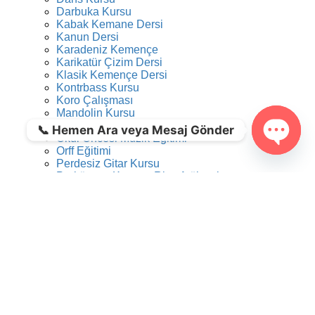
Darbuka Kursu
Kabak Kemane Dersi
Kanun Dersi
Karadeniz Kemençe
Karikatür Çizim Dersi
Klasik Kemençe Dersi
Kontrbass Kursu
Koro Çalışması
Mandolin Kursu
Ney Dersi
📞 Hemen Ara veya Mesaj Gönder
Okul Öncesi Müzik Eğitimi
Orff Eğitimi
Open c
Perdesiz Gitar Kursu
Perküsyon Kursu – Ritm Atölyesi
Tambur Kursu
Trompet Dersi
Tulum Dersi
Türk Müziği Konservatuarına Hazırlık Dersi
Ud Dersi
Caz Gitar Dersi
Video Kurgu Eğitimi
Viyola Kursu
Yaratıcı Drama Dersi
Online Kurslar