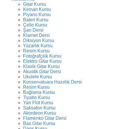
Gitar Kursu
Keman Kursu
Piyano Kursu
Bateri Kursu
Çello Kursu
Şan Dersi
Klarnet Dersi
Diksiyon Kursu
Yazarlık Kursu
Resim Kursu
Fotoğrafçılık Kursu
Elektro Gitar Kursu
Klasik Gitar Kursu
Akustik Gitar Dersi
Ukulele Kursu
Konservatuara Hazırlık Dersi
Resim Kursu
Bağlama Kursu
Tiyatro Kursu
Yan Flüt Kursu
Saksafon Kursu
Akordeon Kursu
Flamenko Gitar Dersi
Bas Gitar Kursu
Dans Kursu