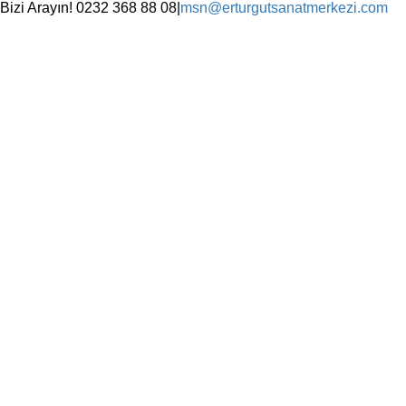
Skip
Bizi Arayın! 0232 368 88 08
|
msn@erturgutsanatmerkezi.com
to
Facebook
Instagram
X
YouTube
content