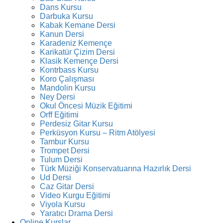
Dans Kursu
Darbuka Kursu
Kabak Kemane Dersi
Kanun Dersi
Karadeniz Kemençe
Karikatür Çizim Dersi
Klasik Kemençe Dersi
Kontrbass Kursu
Koro Çalışması
Mandolin Kursu
Ney Dersi
Okul Öncesi Müzik Eğitimi
Orff Eğitimi
Perdesiz Gitar Kursu
Perküsyon Kursu – Ritm Atölyesi
Tambur Kursu
Trompet Dersi
Tulum Dersi
Türk Müziği Konservatuarına Hazırlık Dersi
Ud Dersi
Caz Gitar Dersi
Video Kurgu Eğitimi
Viyola Kursu
Yaratıcı Drama Dersi
Online Kurslar