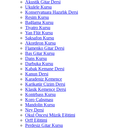
Akustik Gitar Dersi
Ukulele Kursu
Konservatuara Hazırlık Dersi
Resim Kursu
Bağlama Kursu
Tiyatro Kursu
Yan Flüt Kursu
Saksafon Kursu
Akordeon Kursu
Flamenko Gitar Dersi
Bas Gitar Kursu
Dans Kursu
Darbuka Kursu
Kabak Kemane Dersi
Kanun Dersi
Karadeniz Kemençe
Karikatür Çizim Dersi
Klasik Kemençe Dersi
Kontrbass Kursu
Koro Çalışması
Mandolin Kursu
Ney Dersi
Okul Öncesi Müzik Eğitimi
Orff Eğitimi
Perdesiz Gitar Kursu