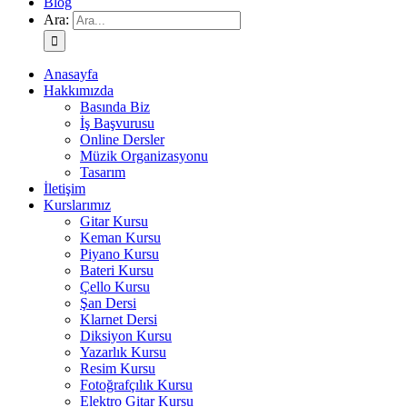
Blog
Ara:
Anasayfa
Hakkımızda
Basında Biz
İş Başvurusu
Online Dersler
Müzik Organizasyonu
Tasarım
İletişim
Kurslarımız
Gitar Kursu
Keman Kursu
Piyano Kursu
Bateri Kursu
Çello Kursu
Şan Dersi
Klarnet Dersi
Diksiyon Kursu
Yazarlık Kursu
Resim Kursu
Fotoğrafçılık Kursu
Elektro Gitar Kursu