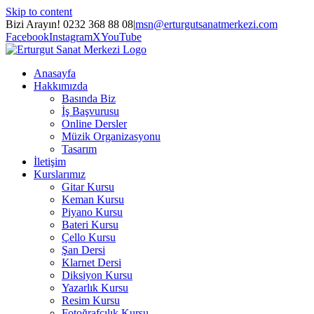
Skip to content
Bizi Arayın! 0232 368 88 08
|
msn@erturgutsanatmerkezi.com
Facebook
Instagram
X
YouTube
Anasayfa
Hakkımızda
Basında Biz
İş Başvurusu
Online Dersler
Müzik Organizasyonu
Tasarım
İletişim
Kurslarımız
Gitar Kursu
Keman Kursu
Piyano Kursu
Bateri Kursu
Çello Kursu
Şan Dersi
Klarnet Dersi
Diksiyon Kursu
Yazarlık Kursu
Resim Kursu
Fotoğrafçılık Kursu