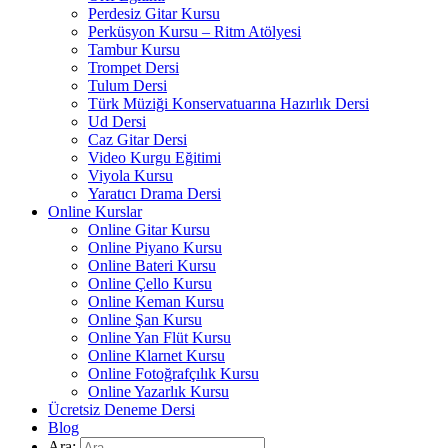
Perdesiz Gitar Kursu
Perküsyon Kursu – Ritm Atölyesi
Tambur Kursu
Trompet Dersi
Tulum Dersi
Türk Müziği Konservatuarına Hazırlık Dersi
Ud Dersi
Caz Gitar Dersi
Video Kurgu Eğitimi
Viyola Kursu
Yaratıcı Drama Dersi
Online Kurslar
Online Gitar Kursu
Online Piyano Kursu
Online Bateri Kursu
Online Çello Kursu
Online Keman Kursu
Online Şan Kursu
Online Yan Flüt Kursu
Online Klarnet Kursu
Online Fotoğrafçılık Kursu
Online Yazarlık Kursu
Ücretsiz Deneme Dersi
Blog
Ara: