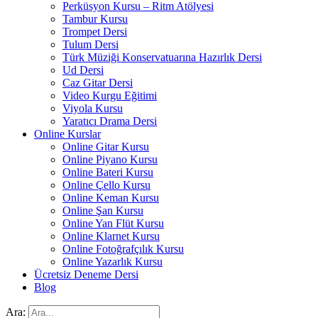
Perküsyon Kursu – Ritm Atölyesi
Tambur Kursu
Trompet Dersi
Tulum Dersi
Türk Müziği Konservatuarına Hazırlık Dersi
Ud Dersi
Caz Gitar Dersi
Video Kurgu Eğitimi
Viyola Kursu
Yaratıcı Drama Dersi
Online Kurslar
Online Gitar Kursu
Online Piyano Kursu
Online Bateri Kursu
Online Çello Kursu
Online Keman Kursu
Online Şan Kursu
Online Yan Flüt Kursu
Online Klarnet Kursu
Online Fotoğrafçılık Kursu
Online Yazarlık Kursu
Ücretsiz Deneme Dersi
Blog
Ara: