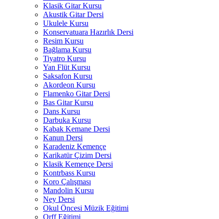
Klasik Gitar Kursu
Akustik Gitar Dersi
Ukulele Kursu
Konservatuara Hazırlık Dersi
Resim Kursu
Bağlama Kursu
Tiyatro Kursu
Yan Flüt Kursu
Saksafon Kursu
Akordeon Kursu
Flamenko Gitar Dersi
Bas Gitar Kursu
Dans Kursu
Darbuka Kursu
Kabak Kemane Dersi
Kanun Dersi
Karadeniz Kemençe
Karikatür Çizim Dersi
Klasik Kemençe Dersi
Kontrbass Kursu
Koro Çalışması
Mandolin Kursu
Ney Dersi
Okul Öncesi Müzik Eğitimi
Orff Eğitimi