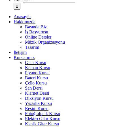
Anasayfa
Hakkımızda
Basında Biz
İş Başvurusu
Online Dersler
Müzik Organizasyonu
Tasarım
İletişim
Kurslarımız
Gitar Kursu
Keman Kursu
Piyano Kursu
Bateri Kursu
Çello Kursu
Şan Dersi
Klarnet Dersi
Diksiyon Kursu
Yazarlık Kursu
Resim Kursu
Fotoğrafçılık Kursu
Elektro Gitar Kursu
Klasik Gitar Kursu