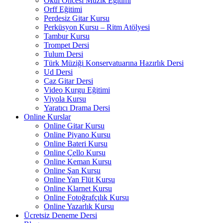
Okul Öncesi Müzik Eğitimi
Orff Eğitimi
Perdesiz Gitar Kursu
Perküsyon Kursu – Ritm Atölyesi
Tambur Kursu
Trompet Dersi
Tulum Dersi
Türk Müziği Konservatuarına Hazırlık Dersi
Ud Dersi
Caz Gitar Dersi
Video Kurgu Eğitimi
Viyola Kursu
Yaratıcı Drama Dersi
Online Kurslar
Online Gitar Kursu
Online Piyano Kursu
Online Bateri Kursu
Online Çello Kursu
Online Keman Kursu
Online Şan Kursu
Online Yan Flüt Kursu
Online Klarnet Kursu
Online Fotoğrafçılık Kursu
Online Yazarlık Kursu
Ücretsiz Deneme Dersi