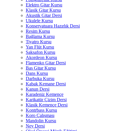
Elektro Gitar Kursu
Klasik Gitar Kursu
Akustik Gitar Dersi
Ukulele Kursu
Konservatuara Hazırlık Dersi
Resim Kursu
Bağlama Kursu
Tiyatro Kursu
Yan Flüt Kursu
Saksafon Kursu
Akordeon Kursu
Flamenko Gitar Dersi
Bas Gitar Kursu
Dans Kursu
Darbuka Kursu
Kabak Kemane Dersi
Kanun Dersi
Karadeniz Kemençe
Karikatür Çizim Dersi
Klasik Kemençe Dersi
Kontrbass Kursu
Koro Çalışması
Mandolin Kursu
Ney Dersi