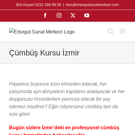
Skip
Bizi Arayın! 0232 368 88 08
|
msn@erturgutsanatmerkezi.com
to
Facebook
Instagram
X
YouTube
content
Çümbüş Kursu İzmir
Hayatınız boyunca sizin elinizden tutacak, her
çalışınızda ayrı dünyaların kapılarını aralayacak ve her
duygunuzu hissederken yanınıza olacak bir şey
istemez miydiniz? Eğer istiyorsanız cümbüş tam da
size göre!
Bugün sizlere İzmir’deki en profesyonel cümbüş