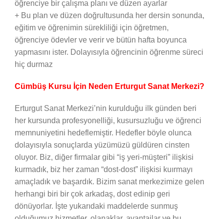
öğrenciye bir çalışma planı ve düzen ayarlar
+ Bu plan ve düzen doğrultusunda her dersin sonunda,
eğitim ve öğrenimin sürekliliği için öğretmen,
öğrenciye ödevler ve verir ve bütün hafta boyunca
yapmasını ister. Dolayısıyla öğrencinin öğrenme süreci
hiç durmaz
Cümbüş Kursu İçin Neden Erturgut Sanat Merkezi?
Erturgut Sanat Merkezi’nin kurulduğu ilk günden beri
her kursunda profesyonelliği, kusursuzluğu ve öğrenci
memnuniyetini hedeflemiştir. Hedefler böyle olunca
dolayısıyla sonuçlarda yüzümüzü güldüren cinsten
oluyor. Biz, diğer firmalar gibi “iş yeri-müşteri” ilişkisi
kurmadık, biz her zaman “dost-dost” ilişkisi kuırmayı
amaçladık ve başardık. Bizim sanat merkezimize gelen
herhangi biri bir çok arkadaş, dost edinip geri
dönüyorlar. İşte yukarıdaki maddelerde sunmuş
olduğumuz hizmetler, olanaklar, avantajlar ve bu