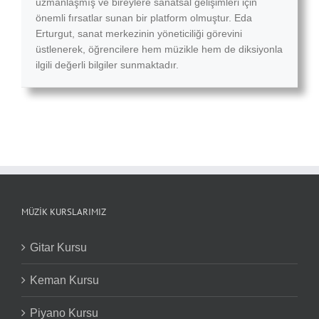
uzmanlaşmış ve bireylere sanatsal gelişimleri için
önemli fırsatlar sunan bir platform olmuştur. Eda
Erturgut, sanat merkezinin yöneticiliği görevini
üstlenerek, öğrencilere hem müzikle hem de diksiyonla
ilgili değerli bilgiler sunmaktadır.
MÜZIK KURSLARIMIZ
Gitar Kursu
Keman Kursu
Piyano Kursu