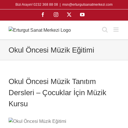
Skip
Bizi Arayın! 0232 368 88 08
|
msn@erturgutsanatmerkezi.com
to
Facebook
Instagram
X
YouTube
content
Okul Öncesi Müzik Eğitimi
Okul Öncesi Müzik Tanıtım
Dersleri – Çocuklar İçin Müzik
Kursu