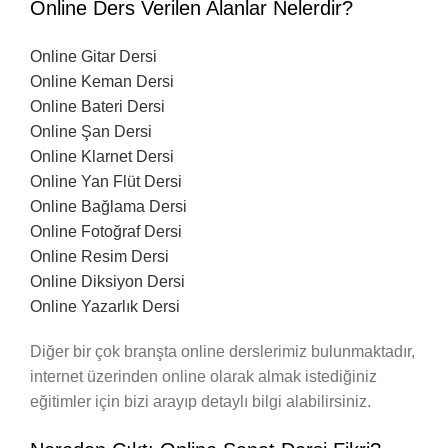
Online Ders Verilen Alanlar Nelerdir?
Online Gitar Dersi
Online Keman Dersi
Online Bateri Dersi
Online Şan Dersi
Online Klarnet Dersi
Online Yan Flüt Dersi
Online Bağlama Dersi
Online Fotoğraf Dersi
Online Resim Dersi
Online Diksiyon Dersi
Online Yazarlık Dersi
Diğer bir çok branşta online derslerimiz bulunmaktadır,
internet üzerinden online olarak almak istediğiniz
eğitimler için bizi arayıp detaylı bilgi alabilirsiniz.