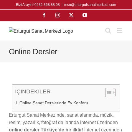
Skip
Bizi Arayın! 0232 368 88 08
|
msn@erturgutsanatmerkezi.com
to
Facebook
Instagram
X
YouTube
content
Online Dersler
İÇİNDEKİLER
Online Sanat Derslerinde Ev Konforu
Erturgut Sanat Merkezinde, sanat alanında, müzik,
resim, yazarlık, fotoğraf dallarında internet üzerinden
online dersler Türkiye’de bir ilktir
! İnternet üzerinden