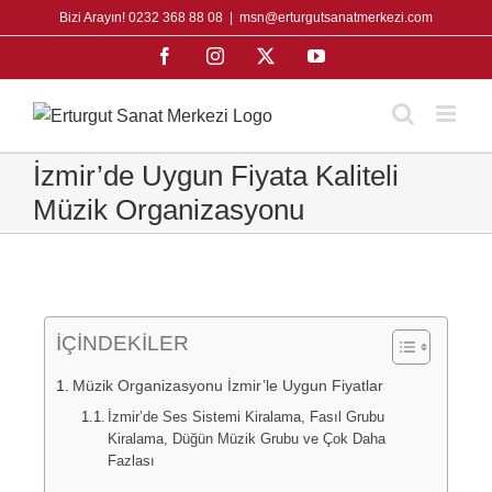
Skip
Bizi Arayın! 0232 368 88 08
|
msn@erturgutsanatmerkezi.com
to
Facebook
Instagram
X
YouTube
content
İzmir’de Uygun Fiyata Kaliteli
Müzik Organizasyonu
İÇİNDEKİLER
Müzik Organizasyonu İzmir’le Uygun Fiyatlar
İzmir’de Ses Sistemi Kiralama, Fasıl Grubu
Kiralama, Düğün Müzik Grubu ve Çok Daha
Fazlası