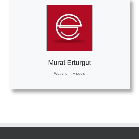
Murat Erturgut
Website
|
+ posts