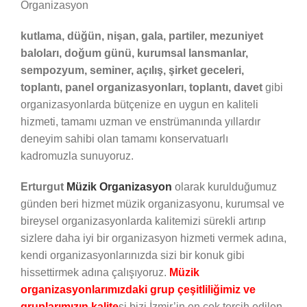
Organizasyon
kutlama, düğün, nişan, gala, partiler, mezuniyet
baloları, doğum günü,
kurumsal lansmanlar,
sempozyum, seminer, açılış, şirket geceleri,
toplantı, panel organizasyonları, toplantı, davet
gibi
organizasyonlarda bütçenize en uygun en kaliteli
hizmeti, tamamı uzman ve enstrümanında yıllardır
deneyim sahibi olan tamamı konservatuarlı
kadromuzla sunuyoruz.
Erturgut
Müzik Organizasyon
olarak kurulduğumuz
günden beri hizmet müzik organizasyonu, kurumsal ve
bireysel organizasyonlarda kalitemizi sürekli artırıp
sizlere daha iyi bir organizasyon hizmeti vermek adına,
kendi organizasyonlarınızda sizi bir konuk gibi
hissettirmek adına çalışıyoruz.
Müzik
organizasyonlarımızdaki grup çeşitliliğimiz ve
gruplarımızın kalite
si bizi İzmir’in en çok tercih edilen