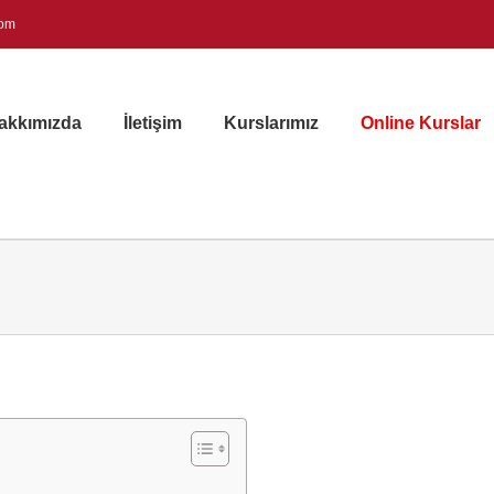
com
akkımızda
İletişim
Kurslarımız
Online Kurslar