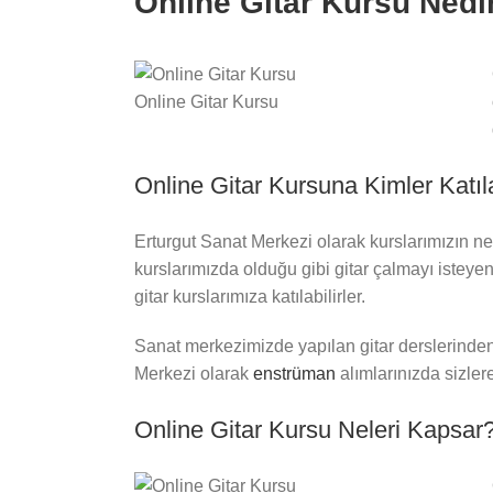
Online Gitar Kursu Nedi
Online Gitar Kursu
Online Gitar Kursuna Kimler Katıla
Erturgut Sanat Merkezi olarak kurslarımızın ner
kurslarımızda olduğu gibi gitar çalmayı isteyen 
gitar kurslarımıza katılabilirler.
Sanat merkezimizde yapılan gitar derslerinden t
Merkezi olarak
enstrüman
alımlarınızda sizler
Online Gitar Kursu Neleri Kapsar