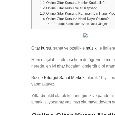
Online Gitar Kursuna Kimler Katılabilir?
Online Gitar Kursu Neleri Kapsar?
Online Gitar Kursuna Katılmak İçin Hangi Pr
Online Gitar Kursuna Nasıl Kayıt Olurum?
Erturgut Sanat Merkezine Nasıl Ulaşırım?
Gitar kursu
, sanat ve özellikle
müzik
ile ilgil
Hem ulaşılabilir olması hem de öğrenme metotl
nerede, en iyi
gitar
hocaları kimlerdir gibi ara
Biz de
Erturgut Sanat Merkezi
olarak 10 yılı a
yapmaktayız.
Yıllardır aktif olarak kullandığımız ve pandemi
almak istiyorsanız yazımızı okumaya devam e