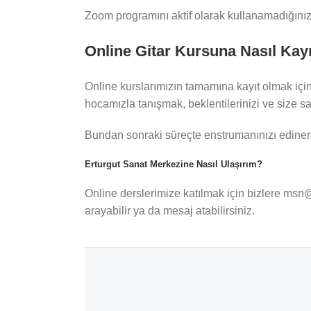
Zoom programını aktif olarak kullanamadığınız
Online Gitar Kursuna Nasıl Kay
Online kurslarımızın tamamına kayıt olmak içi
hocamızla tanışmak, beklentilerinizi ve size sa
Bundan sonraki süreçte enstrumanınızı edinere
Erturgut Sanat Merkezine Nasıl Ulaşırım?
Online derslerimize katılmak için bizlere ms
arayabilir ya da mesaj atabilirsiniz.