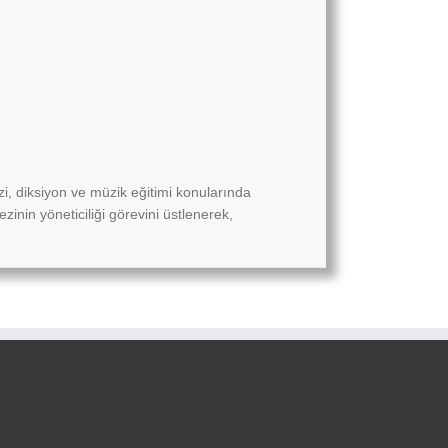
, diksiyon ve müzik eğitimi konularında
zinin yöneticiliği görevini üstlenerek,