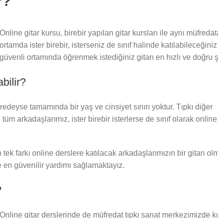
r?
Online gitar kursu, birebir yapılan gitar kursları ile aynı müfredat
ortamda ister birebir, isterseniz de sınıf halinde katılabileceğiniz
güvenli ortamında öğrenmek istediğiniz gitarı en hızlı ve doğru ş
bilir?
edeyse tamamında bir yaş ve cinsiyet sınırı yoktur. Tıpkı diğer
tüm arkadaşlarımız, ister birebir isterlerse de sınıf olarak online
ek farkı online derslere katılacak arkadaşlarımızın bir gitarı o
e en güvenilir yardımı sağlamaktayız.
?
Online gitar derslerinde de müfredat tıpkı sanat merkezimizde kul