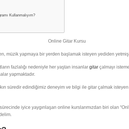
ogramı Kullanmalıyım?
enen, müzik yapmaya bir yerden başlamak isteyen yediden yetmişe 
arın fazlalığı nedeniyle her yaştan insanlar
gitar
çalmayı isteme
malar yapmaktadır.
şkın süredir edindiğimiz deneyim ve bilgi ile gitar çalmak isteye
 sürecinde iyice yaygınlaşan online kurslarımızdan biri olan “Onli
delim.