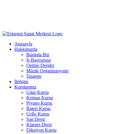
Anasayfa
Hakkımızda
Basında Biz
İş Başvurusu
Online Dersler
Müzik Organizasyonu
Tasarım
İletişim
Kurslarımız
Gitar Kursu
Keman Kursu
Piyano Kursu
Bateri Kursu
Çello Kursu
Şan Dersi
Klarnet Dersi
Diksiyon Kursu