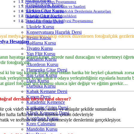
Fotoğrafçılık Kurs Programımız
Fotoğrafçılık Kursu
Fotoğrafçılık Dersleri Gün ve Saatleri
Elektro Gitar Kursu
Tek Kişilik Özel Fotoğrafçılık Derslerinin Avantajları
Klasik Gitar Kursu
Fotoğrafçılık Kursu Etkinlikleri
Temel Fotoğrafçılık Atölyesi Programımız
Akustik Gitar Dersi
Ukulele Kursu
Konservatuara Hazırlık Dersi
syal medya hesaplarımızı takip ederek düzenlenen fotoğrafçılık gezilerim
Resim Kursu
dya Hesapları
Bağlama Kursu
Tiyatro Kursu
Yan Flüt Kursu
anın hayatına anlam katan, nerede nasıl duracağını ve sabretmeyi öğreten,
Saksafon Kursu
dir fotoğrafçılık.
Akordeon Kursu
Flamenko Gitar Dersi
sıl ki bir taşı kırmak kolay ama ondan harika bir heykel çıkartmak zorsa
Bas Gitar Kursu
ltuk yerleştirmek kolay fakat o odaya yerleştirdiğiniz eşyalarla huzurlu 
Dans Kursu
kat güzel fotoğraf söz konusu olunca işler değişir ve eğitim gerekir…
Darbuka Kursu
Kabak Kemane Dersi
Kanun Dersi
toğraf dersinin işleyişi nasıl oluyor?
Karadeniz Kemençe
Karikatür Çizim Dersi
ir çok video ve görselle, kolay ve anlaşılır şekilde sunumlarla
Klasik Kemençe Dersi
Her hafta farklı bir konu üzerine çekim ödevleriyle
Kontrbass Kursu
ratik ve teorinin bir arada işlenmesiyle derslerimiz gerçekleşiyor.
Koro Çalışması
Mandolin Kursu