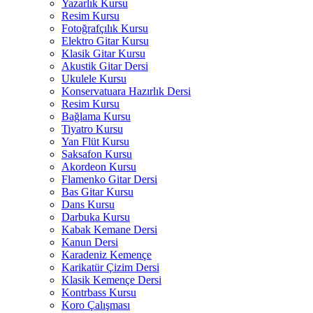
Yazarlık Kursu
Resim Kursu
Fotoğrafçılık Kursu
Elektro Gitar Kursu
Klasik Gitar Kursu
Akustik Gitar Dersi
Ukulele Kursu
Konservatuara Hazırlık Dersi
Resim Kursu
Bağlama Kursu
Tiyatro Kursu
Yan Flüt Kursu
Saksafon Kursu
Akordeon Kursu
Flamenko Gitar Dersi
Bas Gitar Kursu
Dans Kursu
Darbuka Kursu
Kabak Kemane Dersi
Kanun Dersi
Karadeniz Kemençe
Karikatür Çizim Dersi
Klasik Kemençe Dersi
Kontrbass Kursu
Koro Çalışması