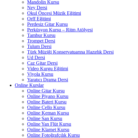
Mandolin Kursu
Ney Dersi
Okul Öncesi Müzik Eğitimi
Orff Eğitimi
Perdesiz Gitar Kursu
Perküsyon Kursu – Ritm Atölyesi
Tambur Kursu
Trompet Dersi
Tulum Dersi
Türk Müziği Konservatuarına Hazırlık Dersi
Ud Dersi
Caz Gitar Dersi
Video Kurgu Eğitimi
Viyola Kursu
Yaratıcı Drama Dersi
Online Kurslar
Online Gitar Kursu
Online Piyano Kursu
Online Bateri Kursu
Online Çello Kursu
Online Keman Kursu
Online Şan Kursu
Online Yan Flüt Kursu
Online Klarnet Kursu
Online Fotoğrafçılık Kursu