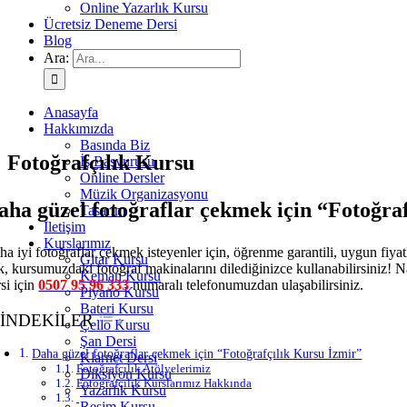
Online Yazarlık Kursu
Ücretsiz Deneme Dersi
Blog
Ara:
Anasayfa
Hakkımızda
Basında Biz
Fotoğrafçılık Kursu
İş Başvurusu
Online Dersler
Müzik Organizasyonu
aha güzel fotoğraflar çekmek için “Fotoğra
Tasarım
İletişim
Kurslarımız
ha iyi fotoğraflar çekmek isteyenler için, öğrenme garantili, uygun fiyat
Gitar Kursu
k, kursumuzdaki fotoğraf makinalarını dilediğinizce kullanabilirsiniz! N
Keman Kursu
si için
0507 95 96 333
numaralı telefonumuzdan ulaşabilirsiniz.
Piyano Kursu
Bateri Kursu
ÇİNDEKİLER
Çello Kursu
Şan Dersi
Daha güzel fotoğraflar çekmek için “Fotoğrafçılık Kursu İzmir”
Klarnet Dersi
Fotoğrafçılık Atölyelerimiz
Diksiyon Kursu
Fotoğrafçılık Kurslarımız Hakkında
Yazarlık Kursu
Resim Kursu