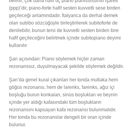
belirtir; çok daha hafif üç piano pianississimo işareti
(ppp)’dir, piano-forte hafif sesten kuvvetli sese birden
geçileceği anlamındadır. İtalyanca da derhal demek
olan subibo sözcüğüyle birleştirilerek subitoforte de
denilebilir, bunun tersi de kuvvetli sesten birden bire
hafif geçileceğini belirtmek içinde subitopiano deyimi
kullanılır
Şan açısından: Piano söylemek hiçbir zaman
rezonanssız, duyulmayacak şekilde söylemek değildir.
Şan’da genel kural çıkanlan her tonda mutlaka hem
göğüs rezonansı, hem de larenks, farenks, ağız içi
boşluğu burun konkalan, sinüs boşluklan ve beynin
içinde yer aldığı kafasındaki tüm boşlukların
rezonansını kapsayan kafa rezonansı bulunmalıdır.
Her tonda bu rezonanslar dengeli bir oran içinde
bulunur.