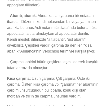
appogiare tiilinden)
– Abantı, abanık:
Akora katılan yabancı bir notadan
ibarettir. Düzenin kendi notasından bir veya yarım ton
aralıkta bulunur. Asli notanm üst tarafında bulunan üst
appociatür, alt tarafmdayken al appociatür denilir.
Kendi meslek dilimizde “alt abantı”, “üst abantı”
diyebiliriz. Çeşitleri vardır: çarpma da denilen “kısa
abanık” Alnıanca’nın Verschlog terimiyle karşılaşıyor.
– Çarpma tabirini bütün çeşitlere teşmil ederek karşılık
tutanlarırmz da olmuştur:
Kısa çarpma;
Uzun çarpma; Çift çarpma; Üçte iki
çarpma; Üstten kısa çarpma vb. “çarpma” her abantının
çarpım unsurcuğudur: bu itibarla, konu dışı olan
mordan ve tril’in de çarpma unsurları vardır”.