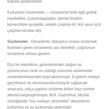
türküsü gösterilebilir
Kullanılan süslemeler — ornaments’lerle ilgili gırtlak
hareketleri, (çarpmaappjatür, işleme brodöri,
kümecilikler-grupetto, sürekli çarpma-tril, ikili veya üçlü
çarpma-mordan vb):
Süslemeler .
Ornaments; İtalyanca ornare süslemek
fiulinden gelen ornamento süs demektir, çoğulunun
ornamenti olması gerekir.
Düz bir melodinin, geleneklerden doğan ve
yorumcunun zevk ve ustalığı oranında süslenerek
seslendirilmesinden kaynaklanmıştır. Ezgilerin notaya
geçirilmesi ve okunmasmda kolaylık sağlamak
amacıyla, sıkça yapılan süsleme türleri bazı isimler
altında kalıplaştırılmıştır. M.R. Gazimihal, Musiki
sözlüğünde “süs notalan, bezentiler” deyimlerini
kullanmış ve şu açıklamayı getirmiştir.