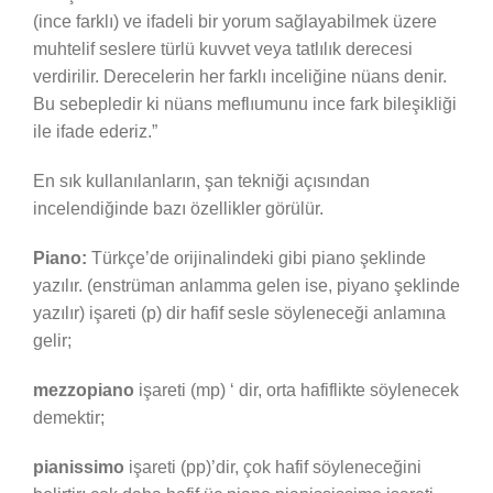
(ince farklı) ve ifadeli bir yorum sağlayabilmek üzere
muhtelif seslere türlü kuvvet veya tatlılık derecesi
verdirilir. Derecelerin her farklı inceliğine nüans denir.
Bu sebepledir ki nüans meflıumunu ince fark bileşikliği
ile ifade ederiz.”
En sık kullanılanların, şan tekniği açısından
incelendiğinde bazı özellikler görülür.
Piano:
Türkçe’de orijinalindeki gibi piano şeklinde
yazılır. (enstrüman anlamma gelen ise, piyano şeklinde
yazılır) işareti (p) dir hafif sesle söyleneceği anlamına
gelir;
mezzopiano
işareti (mp) ‘ dir, orta hafiflikte söylenecek
demektir;
pianissimo
işareti (pp)’dir, çok hafif söyleneceğini