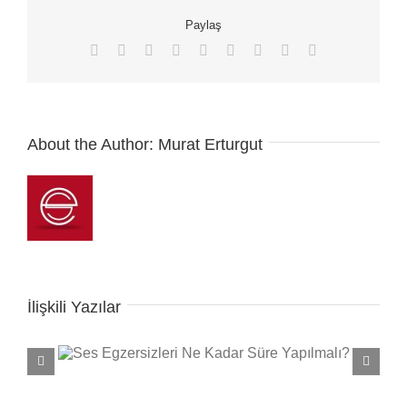
Paylaş
Facebook
X
Reddit
LinkedIn
WhatsApp
Tumblr
Pinterest
Vk
E-
posta
About the Author:
Murat Erturgut
İlişkili Yazılar
malı?
Ses Açarken Yapılan Hatalar Nele