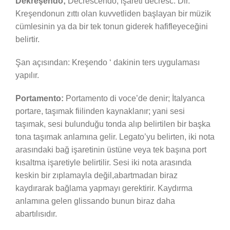
Dekreşendo;
Decrescendo, işareti decresc. Dir.
Kreşendonun zıttı olan kuvvetliden başlayan bir müzik
cümlesinin ya da bir tek tonun giderek hafifleyeceğini
belirtir.
Şan açısından: Kreşendo ‘ dakinin ters uygulaması
yapılır.
Portamento:
Portamento di voce’de denir; İtalyanca
portare, taşımak fiilinden kaynaklanır; yani sesi
taşımak, sesi bulunduğu tonda alıp belirtilen bir başka
tona taşımak anlamına gelir. Legato’yu belirten, iki nota
arasındaki bağ işaretinin üstüne veya tek başına port
kısaltma işaretiyle belirtilir. Sesi iki nota arasında
keskin bir zıplamayla değil,abartmadan biraz
kaydırarak bağlama yapmayı gerektirir. Kaydırma
anlamına gelen glissando bunun biraz daha
abartılısıdır.