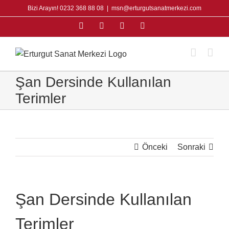
Skip
Bizi Arayın! 0232 368 88 08
|
msn@erturgutsanatmerkezi.com
to
Facebook
Instagram
X
YouTube
content
Şan Dersinde Kullanılan
Terimler
Önceki
Sonraki
Şan Dersinde Kullanılan
Terimler