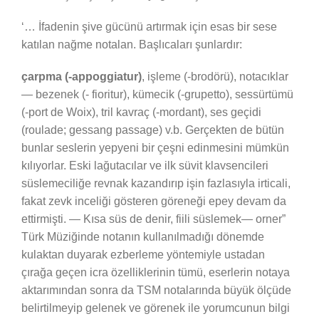
‘… İfadenin şive gücünü artırmak için esas bir sese
katılan nağme notalan. Başlıcaları şunlardır:
çarpma (-appoggiatur)
, işleme (-brodörü), notacıklar
— bezenek (- fioritur), kümecik (-grupetto), sessürtümü
(-port de Woix), tril kavraç (-mordant), ses geçidi
(roulade; gessang passage) v.b. Gerçekten de bütün
bunlar seslerin yepyeni bir çeşni edinmesini mümkün
kılıyorlar. Eski lağutacılar ve ilk süvit klavsencileri
süslemeciliğe revnak kazandırıp işin fazlasıyla irticali,
fakat zevk inceliği gösteren göreneği epey devam da
ettirmişti. — Kısa süs de denir, fiili süslemek— orner”
Türk Müziğinde notanın kullanılmadığı dönemde
kulaktan duyarak ezberleme yöntemiyle ustadan
çırağa geçen icra özelliklerinin tümü, eserlerin notaya
aktarımından sonra da TSM notalarında büyük ölçüde
belirtilmeyip gelenek ve görenek ile yorumcunun bilgi