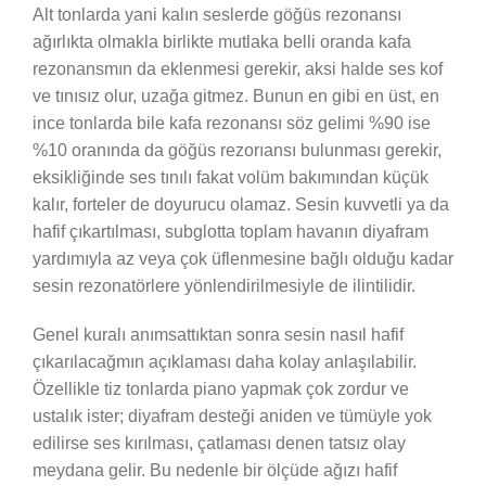
Alt tonlarda yani kalın seslerde göğüs rezonansı
ağırlıkta olmakla birlikte mutlaka belli oranda kafa
rezonansmın da eklenmesi gerekir, aksi halde ses kof
ve tınısız olur, uzağa gitmez. Bunun en gibi en üst, en
ince tonlarda bile kafa rezonansı söz gelimi %90 ise
%10 oranında da göğüs rezorıansı bulunması gerekir,
eksikliğinde ses tınılı fakat volüm bakımından küçük
kalır, forteler de doyurucu olamaz. Sesin kuvvetli ya da
hafif çıkartılması, subglotta toplam havanın diyafram
yardımıyla az veya çok üflenmesine bağlı olduğu kadar
sesin rezonatörlere yönlendirilmesiyle de ilintilidir.
Genel kuralı anımsattıktan sonra sesin nasıl hafif
çıkarılacağmın açıklaması daha kolay anlaşılabilir.
Özellikle tiz tonlarda piano yapmak çok zordur ve
ustalık ister; diyafram desteği aniden ve tümüyle yok
edilirse ses kırılması, çatlaması denen tatsız olay
meydana gelir. Bu nedenle bir ölçüde ağızı hafif