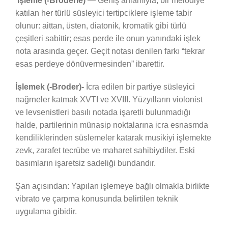
‘Işleme (-Broderie)
— Geniş anlamıyla, bir melodiye
katılan her türlü süsleyici tertipciklere işleme tabir
olunur: aittan, üsten, diatonik, kromatik gibi türlü
çeşitleri sabittir; esas perde ile onun yanındaki işlek
nota arasında geçer. Geçit notası denilen farkı “tekrar
esas perdeye dönüvermesinden” ibarettir.
İşlemek (-Broder)-
İcra edilen bir partiye süsleyici
nağrneler katmak XVTI ve XVIII. Yüzyılların violonist
ve levsenistleri basılı notada işaretli bulunmadığı
halde, partilerinin münasip noktalarına icra esnasmda
kendiliklerinden süslemeler katarak musikiyi işlemekte
zevk, zarafet tecrübe ve maharet sahibiydiler. Eski
basımların işaretsiz sadeliği bundandır.
Şan açısından: Yapılan işlemeye bağlı olmakla birlikte
vibrato ve çarpma konusunda belirtilen teknik
uygulama gibidir.