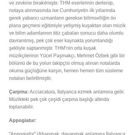
ve zevkine bırakılmıştır. THM eserlerinin derlenip,
notaya alınmasında ise Cumhuriyetin ilk yıllarında
gerek yabancı uzmanların gerekse bilimselliğin ön
plana geçmesi eğitimiyle yetişmiş kuşaktan olan müzik
ve bilim adamlarının titiz çabaları sonucu daha olumlu
davranılmış, pek çok eser kaynakta yorumlandığı
şekliyle saptanmıştır. THM’nin orta kuşak
müzikçilerinin Yücel Paşmakçı, Mehmet Özbek gibi bir
bölümü de bu yolun takipçisi olmuş alınan notalarda
okuma güçlüğüne karşın, hemen hemen tüm süsleme
notaları belirtilmiştir.
Çarpma:
Acciacatura, İtalyanca ezmek anlamına gelir.
Müzikteki pek çok çeşidi çarpma başlığı altında
toplanabilir.
Appogiatur:
“Appogiatür” (Abanrnak, dayanmak anlamına İtalyanca