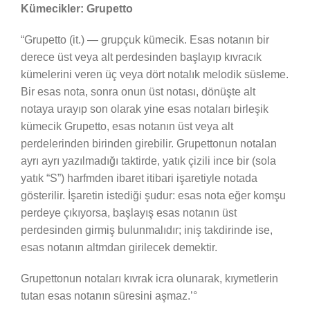
Kümecikler: Grupetto
“Grupetto (it.) — grupçuk kümecik. Esas notanın bir
derece üst veya alt perdesinden başlayıp kıvracık
kümelerini veren üç veya dört notalık melodik süsleme.
Bir esas nota, sonra onun üst notası, dönüşte alt
notaya urayıp son olarak yine esas notaları birleşik
kümecik Grupetto, esas notanın üst veya alt
perdelerinden birinden girebilir. Grupettonun notalan
ayrı ayrı yazılmadığı taktirde, yatık çizili ince bir (sola
yatık “S”) harfmden ibaret itibari işaretiyle notada
gösterilir. İşaretin istediği şudur: esas nota eğer komşu
perdeye çıkıyorsa, başlayış esas notanın üst
perdesinden girmiş bulunmalıdır; iniş takdirinde ise,
esas notanın altmdan girilecek demektir.
Grupettonun notaları kıvrak icra olunarak, kıymetlerin
tutan esas notanın süresini aşmaz.’°