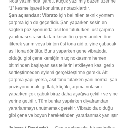
Nota yazımında işareti, küçük yazılmış bazen üzerine
“1” kesme işareti konulmuş notacıklardır.
Şan açısından: Vibrato
için belirtilen teknik yöntem
çarpma için de geçerlidir. Şan yaparken sesin en
sağlıklı pozisyonunda asıl ton tutulurken, üst çarpma
yapılması sırasında lareknsin ön çeperi aniden öne
itilerek yanm veya bir ton üst tona gidip, yine çabucak
asıl tona dönülür. Bunu yaparken gene vibratoda
olduğu gibi çene kemiğinin uç noktasmm hemen
bitiminden başlayan ses tellerini etkileyen kası gerip
sertleştirmeden eylemi gerçekleştirme gerekir. Alt
çarpma yapılıyorsa, asıl tonu tutarken yani normal şan
pozisyonundaki gırtlak, küçük çarpma notasını
yaparken çok çabuk biraz daha aşağıya çekilir ve yine
yerine getirilir. Tüm bunlar yapılırken diyaframdan
yararlanmayı unutmamak gerekir. Vibrato da olduğu
gibi çene ve boyun hareketinden yararlanmak yanlıştır.