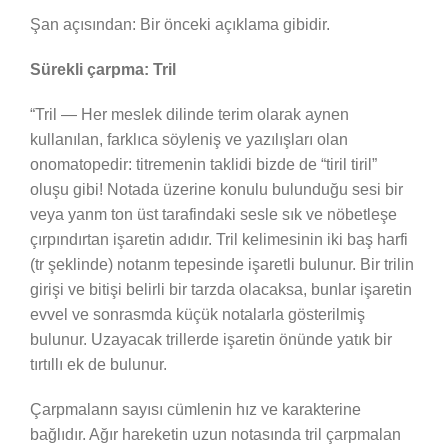
Şan açısından: Bir önceki açıklama gibidir.
Sürekli çarpma: Tril
“Tril — Her meslek dilinde terim olarak aynen
kullanılan, farklıca söyleniş ve yazılışları olan
onomatopedir: titremenin taklidi bizde de “tiril tiril”
oluşu gibi! Notada üzerine konulu bulunduğu sesi bir
veya yanm ton üst tarafindaki sesle sık ve nöbetleşe
çırpındırtan işaretin adıdır. Tril kelimesinin iki baş harfi
(tr şeklinde) notanm tepesinde işaretli bulunur. Bir trilin
girişi ve bitişi belirli bir tarzda olacaksa, bunlar işaretin
evvel ve sonrasmda küçük notalarla gösterilmiş
bulunur. Uzayacak trillerde işaretin önünde yatık bir
tırtıllı ek de bulunur.
Çarpmalann sayısı cümlenin hız ve karakterine
bağlıdır. Ağır hareketin uzun notasında tril çarpmalan