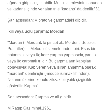
ağırdan girip sıkıştınlabilir. Musiki cümlesinin sonunda
ve kadans içinde yer alan trile “kadans” da denilir.”31
Şan açısından: Vibrato ve çarpmadaki gibidir.
İkili veya üçlü çarpma: Mordan
“Mordan (- Mordant, le pince) al., Mordent, Beisser,
Praitriller) — Melodi süslemelerinden biri. Esas bir
notanm iki veya üç kere çarpma yapmasıdır, yani iki
veya üç çarpmalı trildir. Bu çarpmaların kapışları
dolayısıyla: Kapıveren veya ısıran anlamma olarak
“mordant” denilmiştir (-modce ısırmak fihinden).
Notanın üzerine konulu zikzak bir yatık çizgicikle
gösterilir. Kapma”
Şan açısından: Çarpma ve tril gibidir.
M.Ragıp Gazimihal,1961