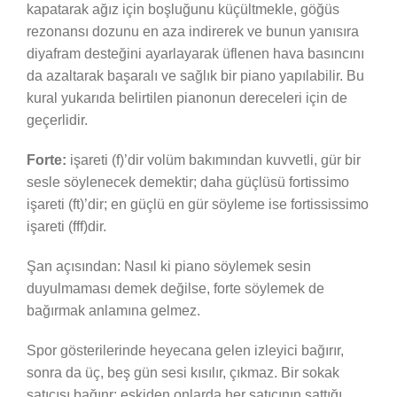
kapatarak ağız için boşluğunu küçültmekle, göğüs
rezonansı dozunu en aza indirerek ve bunun yanısıra
diyafram desteğini ayarlayarak üflenen hava basıncını
da azaltarak başaralı ve sağlık bir piano yapılabilir. Bu
kural yukarıda belirtilen pianonun dereceleri için de
geçerlidir.
Forte:
işareti (f)’dir volüm bakımından kuvvetli, gür bir
sesle söylenecek demektir; daha güçlüsü fortissimo
işareti (ft)’dir; en güçlü en gür söyleme ise fortississimo
işareti (fff)dir.
Şan açısından: Nasıl ki piano söylemek sesin
duyulmaması demek değilse, forte söylemek de
bağırmak anlamına gelmez.
Spor gösterilerinde heyecana gelen izleyici bağırır,
sonra da üç, beş gün sesi kısılır, çıkmaz. Bir sokak
satıcısı bağınr; eskiden onlarda her satıcının sattığı