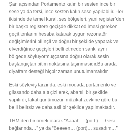
Şan açısından Portamento kalın bir sesten ince bir
sese ya da tersi, ince sesten kalın sese yapılabilir. Her
ikisinde de temel kural, ses bölgeleri, yani register’den
bir başka registere geçişde dikkat edilmesi gereken
geçit tonlarını hesaba katarak uygun rezonatör
değişimlerini bilinçli ve doğru bir şekilde yaparak ve
elverdiğince geçişleri belli etmeden sanki aynı
bölgede söylüyormuşçasına doğru olarak sesin
başlangıçtan bitim noktasına taşınmasıdır.Bu arada
diyafram desteği hiçbir zaman unutulmamalıdır.
Eski söyleyiş tarzında, eski modada portamento ve
giissando daha altı çizilerek, abartılı bir şekilde
yapılırdı, fakat günümüzün müzikal zevkine göre bu
belli belirsiz ve daha asil bir şekilde yapılmaktadır.
THM’den bir örnek olarak “Aaaah… (port.) … Gesi
bağlannda…” ya da “Beeeen… (port)… susadım…”