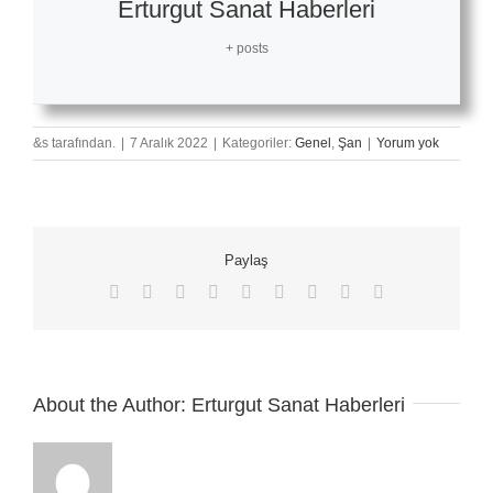
Erturgut Sanat Haberleri
+ posts
&s tarafından.
|
7 Aralık 2022
|
Kategoriler:
Genel
,
Şan
|
Yorum yok
Paylaş
Facebook
X
Reddit
LinkedIn
WhatsApp
Tumblr
Pinterest
Vk
E-
posta
About the Author:
Erturgut Sanat Haberleri