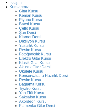
İletişim
Kurslarımız
Gitar Kursu
Keman Kursu
Piyano Kursu
Bateri Kursu
Çello Kursu
Şan Dersi
Klarnet Dersi
Diksiyon Kursu
Yazarlık Kursu
Resim Kursu
Fotoğrafçılık Kursu
Elektro Gitar Kursu
Klasik Gitar Kursu
Akustik Gitar Dersi
Ukulele Kursu
Konservatuara Hazırlık Dersi
Resim Kursu
Bağlama Kursu
Tiyatro Kursu
Yan Flüt Kursu
Saksafon Kursu
Akordeon Kursu
Flamenko Gitar Dersi