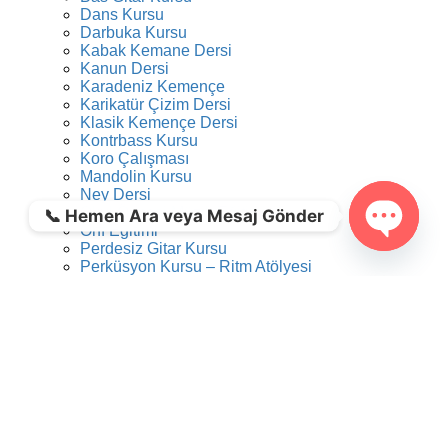
Dans Kursu
Darbuka Kursu
Kabak Kemane Dersi
Kanun Dersi
Karadeniz Kemençe
Karikatür Çizim Dersi
Klasik Kemençe Dersi
Kontrbass Kursu
Koro Çalışması
Mandolin Kursu
Ney Dersi
Okul Öncesi Müzik Eğitimi
📞 Hemen Ara veya Mesaj Gönder
Orff Eğitimi
Perdesiz Gitar Kursu
Open ch
Perküsyon Kursu – Ritm Atölyesi
Tambur Kursu
Trompet Dersi
Tulum Dersi
Türk Müziği Konservatuarına Hazırlık Dersi
Ud Dersi
Caz Gitar Dersi
Video Kurgu Eğitimi
Viyola Kursu
Yaratıcı Drama Dersi
Online Kurslar