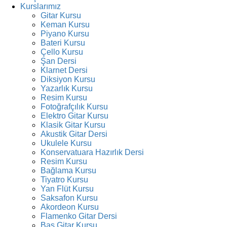
Kurslarımız
Gitar Kursu
Keman Kursu
Piyano Kursu
Bateri Kursu
Çello Kursu
Şan Dersi
Klarnet Dersi
Diksiyon Kursu
Yazarlık Kursu
Resim Kursu
Fotoğrafçılık Kursu
Elektro Gitar Kursu
Klasik Gitar Kursu
Akustik Gitar Dersi
Ukulele Kursu
Konservatuara Hazırlık Dersi
Resim Kursu
Bağlama Kursu
Tiyatro Kursu
Yan Flüt Kursu
Saksafon Kursu
Akordeon Kursu
Flamenko Gitar Dersi
Bas Gitar Kursu