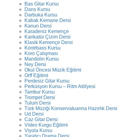
Bas Gitar Kursu
Dans Kursu
Darbuka Kursu
Kabak Kemane Dersi
Kanun Dersi
Karadeniz Kemençe
Karikatür Çizim Dersi
Klasik Kemençe Dersi
Kontrbass Kursu
Koro Çalışması
Mandolin Kursu
Ney Dersi
Okul Öncesi Müzik Eğitimi
Orff Eğitimi
Perdesiz Gitar Kursu
Perküsyon Kursu – Ritm Atölyesi
Tambur Kursu
Trompet Dersi
Tulum Dersi
Türk Müziği Konservatuarına Hazırlık Dersi
Ud Dersi
Caz Gitar Dersi
Video Kurgu Eğitimi
Viyola Kursu
Yaratıcı Drama Dersi