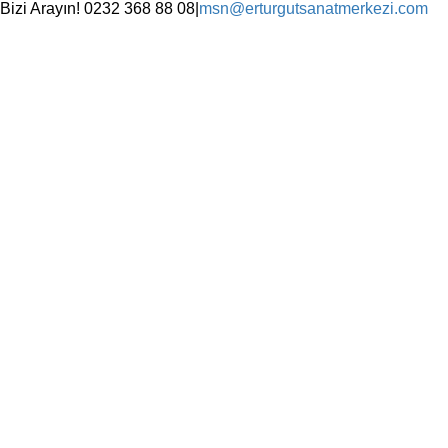
Skip
Bizi Arayın! 0232 368 88 08
|
msn@erturgutsanatmerkezi.com
to
Facebook
Instagram
X
YouTube
content