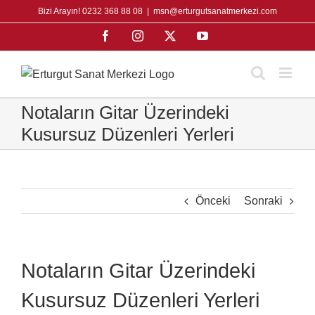
Skip
Bizi Arayın! 0232 368 88 08
|
msn@erturgutsanatmerkezi.com
to
Facebook
Instagram
X
YouTube
content
Notaların Gitar Üzerindeki
Kusursuz Düzenleri Yerleri
Önceki
Sonraki
Notaların Gitar Üzerindeki
Kusursuz Düzenleri Yerleri