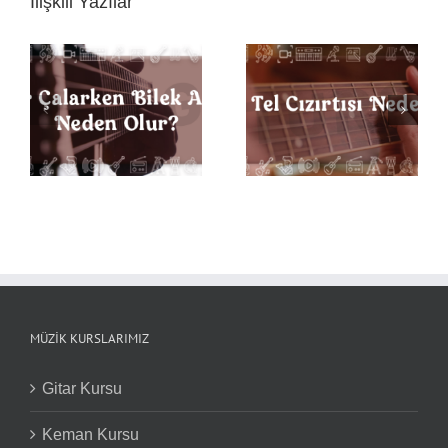
İlişkili Yazılar
k
Gitarda Tel Cızırtısı
Gitarda Doğru Parmak
Neden Olur?
Pozisyonu Nasıldır?
MÜZIK KURSLARIMIZ
Gitar Kursu
Keman Kursu