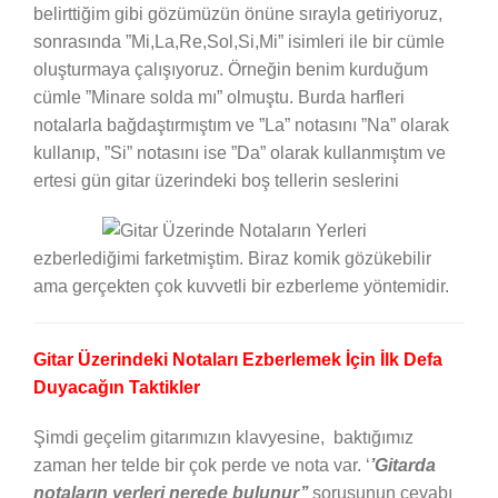
belirttiğim gibi gözümüzün önüne sırayla getiriyoruz,
sonrasında ”Mi,La,Re,Sol,Si,Mi” isimleri ile bir cümle
oluşturmaya çalışıyoruz. Örneğin benim kurduğum
cümle ”Minare solda mı” olmuştu. Burda harfleri
notalarla bağdaştırmıştım ve ”La” notasını ”Na” olarak
kullanıp, ”Si” notasını ise ”Da” olarak kullanmıştım ve
ertesi gün gitar üzerindeki boş tellerin seslerini
ezberlediğimi farketmiştim. Biraz komik gözükebilir
ama gerçekten çok kuvvetli bir ezberleme yöntemidir.
Gitar Üzerindeki Notaları Ezberlemek İçin İlk Defa
Duyacağın Taktikler
Şimdi geçelim gitarımızın klavyesine, baktığımız
zaman her telde bir çok perde ve nota var. ‘
’Gitarda
notaların yerleri nerede bulunur’’
sorusunun cevabı