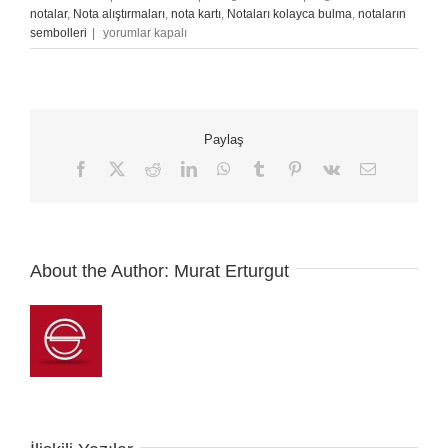
notalar
,
Nota alıştırmaları
,
nota kartı
,
Notaları kolayca bulma
,
notaların
Notaların
sembolleri
|
yorumlar kapalı
Gitar
Üzerindeki
Kusursuz
Düzenleri
Yerleri
Paylaş
için
Facebook
X
Reddit
LinkedIn
WhatsApp
Tumblr
Pinterest
Vk
E-
posta
About the Author:
Murat Erturgut