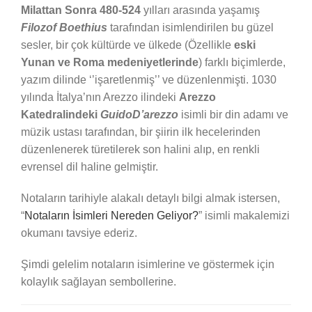
Milattan Sonra 480-524
yılları arasında yaşamış
Filozof Boethius
tarafından isimlendirilen bu güzel
sesler, bir çok kültürde ve ülkede (Özellikle
eski
Yunan ve Roma medeniyetlerinde
) farklı biçimlerde,
yazım dilinde ‘’işaretlenmiş’’ ve düzenlenmişti. 1030
yılında İtalya’nın Arezzo ilindeki
Arezzo
Katedralindeki
GuidoD’arezzo
isimli bir din adamı ve
müzik ustası tarafından, bir şiirin ilk hecelerinden
düzenlenerek türetilerek son halini alıp, en renkli
evrensel dil haline gelmiştir.
Notaların tarihiyle alakalı detaylı bilgi almak istersen,
“
Notaların İsimleri Nereden Geliyor?
” isimli makalemizi
okumanı tavsiye ederiz.
Şimdi gelelim notaların isimlerine ve göstermek için
kolaylık sağlayan sembollerine.