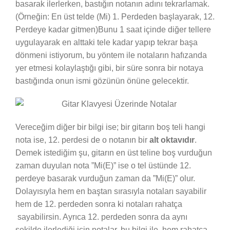
basarak ilerlerken, bastığın notanın adını tekrarlamak.
(Örneğin: En üst telde (Mi) 1. Perdeden başlayarak, 12.
Perdeye kadar gitmen)Bunu 1 saat içinde diğer tellere
uygulayarak en alttaki tele kadar yapıp tekrar başa
dönmeni istiyorum, bu yöntem ile notaların hafızanda
yer etmesi kolaylaştığı gibi, bir süre sonra bir notaya
bastığında onun ismi gözünün önüne gelecektir.
Vereceğim diğer bir bilgi ise; bir gitarın boş teli hangi
nota ise, 12. perdesi de o notanın bir
alt oktavıdır
.
Demek istediğim şu, gitarın en üst teline boş vurduğun
zaman duyulan nota ”Mi(E)” ise o tel üstünde 12.
perdeye basarak vurduğun zaman da ”Mi(E)” olur.
Dolayısıyla hem en baştan sırasıyla notaları sayabilir
hem de 12. perdeden sonra ki notaları rahatça
sayabilirsin. Ayrıca 12. perdeden sonra da aynı
şekilde ilerlediği için notalar, bu bilgi ile hem rahatça