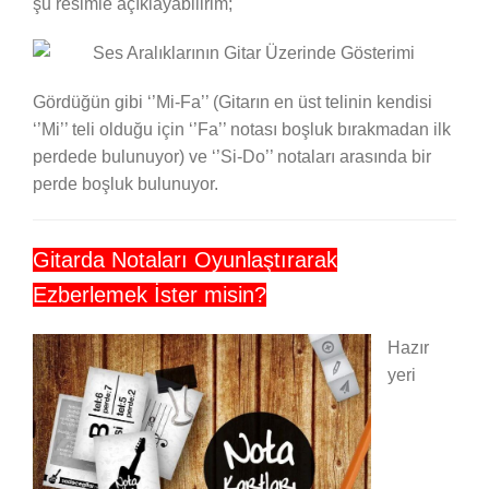
şu resimle açıklayabilirim;
Gördüğün gibi ‘’Mi-Fa’’ (Gitarın en üst telinin kendisi
‘’Mi’’ teli olduğu için ‘’Fa’’ notası boşluk bırakmadan ilk
perdede bulunuyor) ve ‘’Si-Do’’ notaları arasında bir
perde boşluk bulunuyor.
Gitarda Notaları Oyunlaştırarak
Ezberlemek İster misin?
Hazır
yeri