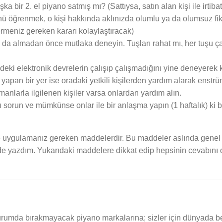
ka bir 2. el piyano satmış mı? (Sattıysa, satın alan kişi ile irt
ü öğrenmek, o kişi hakkında aklınızda olumlu ya da olumsuz fi
rmeniz gereken kararı kolaylaştıracak)
yu da almadan önce mutlaka deneyin. Tuşları rahat mı, her tuşu 
ndeki elektronik devrelerin çalışıp çalışmadığını yine deneyerek 
şı yapan bir yer ise oradaki yetkili kişilerden yardım alarak enstr
manlarla ilgilenen kişiler varsa onlardan yardım alın.
ı sorun ve mümkünse onlar ile bir anlaşma yapın (1 haftalık) ki 
 uygulamanız gereken maddelerdir. Bu maddeler aslında genel al
kilde yazdım. Yukarıdaki maddelere dikkat edip hepsinin cevabını 
urumda bırakmayacak piyano markalarına; sizler için dünyada bel