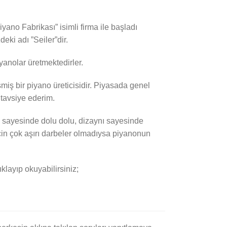
ano Fabrikası” isimli firma ile başladı
ki adı ”Seiler”dir.
yanolar üretmektedirler.
şmiş bir piyano üreticisidir. Piyasada genel
i tavsiye ederim.
esi sayesinde dolu dolu, dizaynı sayesinde
 için çok aşırı darbeler olmadıysa piyanonun
klayıp okuyabilirsiniz;