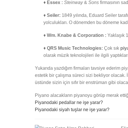
♦
Essex :
Steinway
&
Sons
firmasının sad
♦
Seiler:
1849 yılında, Eduard Seiler taraf
yolculukları. O dönemden bu döneme kadar
♦
Wm. Knabe & Corporation :
Yaklaşık 1
♦
QRS Music Technologies:
Çok sık
piy
olarak müzik teknolojileri ile ilgili yaptık
Yukarıda yazdığım firmaları tavsiye ederim piya
estetik bir çalışma süreci sizi bekliyor olacak.
üstünde sizin için sıfır bir enstrüman gibi olacak
Piyano alacakların piyanoyu görüp merak ettiği
Piyanodaki pedallar ne işe yarar?
Piyanodaki siyah tuşlar ne işe yarar?