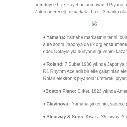
neredeyse hiç şikayet bulunmayan 9 Piyano üre
Zaten önereceğim markalar bu ilk 3 marka olac
♦
Yamaha:
Yamaha markasının tarihi, bulu
süre sonra Japonya’da ilk org enstrümanın
eder. Dolayısıyla dünyanın güvenini kazan
♦
Roland:
7 Şubat 1930 yılında Japonya’n
R1 Rhythm Ace adlı bir elle çalıştırılan ele
Rolan elektronik piyanolar üreterek, piyano
♦
Boston Piano:
Şirket, 1823 yılında Amer
♦
Clavinova :
Yamaha şirketinin, sadece p
♦
Steinway & Sons:
Kısaca
Steinway
, A