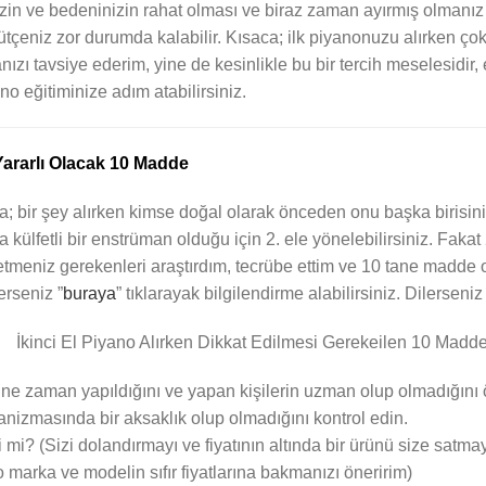
in ve bedeninizin rahat olması ve biraz zaman ayırmış olmanız g
tçeniz zor durumda kalabilir. Kısaca; ilk piyanonuzu alırken ç
nızı tavsiye ederim, yine de kesinlikle bu bir tercih meselesidir
no eğitiminize adım atabilirsiniz.
 Yararlı Olacak 10 Madde
farka; bir şey alırken kimse doğal olarak önceden onu başka biris
 külfetli bir enstrüman olduğu için 2. ele yönelebilirsiniz. Fakat
t etmeniz gerekenleri araştırdım, tecrübe ettim ve 10 tane madde
erseniz ”
buraya
” tıklarayak bilgilendirme alabilirsiniz. Dilerseniz
ne zaman yapıldığını ve yapan kişilerin uzman olup olmadığını 
nizmasında bir aksaklık olup olmadığını kontrol edin.
si mi? (Sizi dolandırmayı ve fiyatının altında bir ürünü size satm
marka ve modelin sıfır fiyatlarına bakmanızı öneririm)