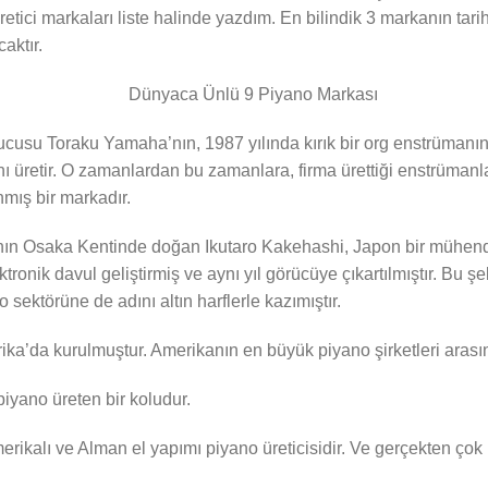
tici markaları liste halinde yazdım. En bilindik 3 markanın tar
aktır.
cusu Toraku Yamaha’nın, 1987 yılında kırık bir org enstrümanını
ı üretir. O zamanlardan bu zamanlara, firma ürettiği enstrümanl
mış bir markadır.
ın Osaka Kentinde doğan Ikutaro Kakehashi, Japon bir mühendis
ktronik davul geliştirmiş ve aynı yıl görücüye çıkartılmıştır. Bu şe
 sektörüne de adını altın harflerle kazımıştır.
ika’da kurulmuştur. Amerikanın en büyük piyano şirketleri arası
iyano üreten bir koludur.
merikalı ve Alman el yapımı piyano üreticisidir. Ve gerçekten çok k