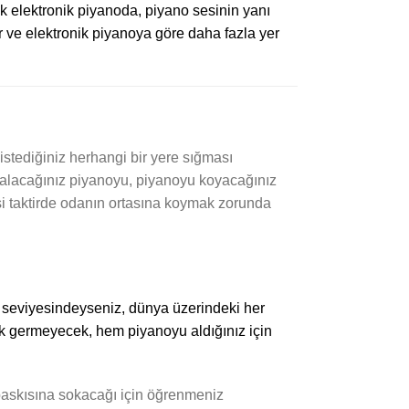
ncak elektronik piyanoda, piyano sesinin yanı
rlar ve elektronik piyanoya göre daha fazla yer
stediğiniz herhangi bir yere sığması
la alacağınız piyanoyu, piyanoyu koyacağınız
si taktirde odanın ortasına koymak zorunda
ç seviyesindeyseniz, dünya üzerindeki her
ok germeyecek, hem piyanoyu aldığınız için
 baskısına sokacağı için öğrenmeniz