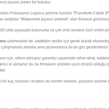
ece piyano üreten bir koludur.
ından Polonyanın Legnica şehrine kurulan ”Pianoforte-Fabrik (Piy
 mottoları ”Mükemmel piyano üretmek” olan firmanın günümüzde
00 yıldır piyasada bulunurlar ve çok ünlü isimlere özel üretim pi
ano
üretmeseler de, ürettikleri seriler için genel olarak efsanele
ları çalışmalarla alınırlar ama piyanolarına da bir göz gezdirmeniz
no için, sıfırını alırsanız garantisi sayesinde rahat rahat, kalit
 İkinci el alırsanız da, bu firmaların ürünleri uzun ömürlü olduğu
tır.
 bir kaç sorunun cevabını da hemen verelim, yazıların üzerine tı