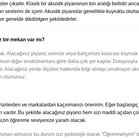
esler çıkartır. Klasik bir akustik piyanonun ton aralığı bellidir a
anın seslerini de içerir. Akustik piyanolar genellikle kuyruklu olu
ve genelde dikdörtgen şekildedirler.
z bir mekan var mı?
k. Alacağınız piyano, evinize veya bahçenize kısacası koymak i
k olsun diğer enstrümanlara göre daha çok yer kaplar. Dolayısıy
ir. Alacağınız yerde ölçüleri hakkında bilgi almayı unutmayın ak
ur olursunuz.
 ürünlerden ve markalardan kaçınmanızı öneririm. Eğer başlangı
arı vardır. Bu şekilde alacağınız piyano hem sizi maddi açıdan ç
zin öğrenme seviyenize yararlı olacak.
rüman alırsanız bu durum sizi psikolojik olarak ”Öğrenmeliyim”