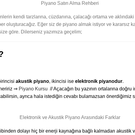
erin kendi tarzlarına, cüzdanına, çalacağı ortama ve aklındaki f
er oluşturacağız. Eğer siz de piyano almak istiyor ve kararsız k
 size göre. Dilerseniz yazımıza geçelim;
?
irincisi
akustik piyano
, ikincisi ise
elektronik piyanodur
.
neririz ⇒
Piyano Kursu
// Açacağın bu yazının ortalarına doğru i
uyabilirsin, ayrıca hala istediğin cevabı bulamazsan önerdiğimiz s
inden dolayı hiç bir enerji kaynağına bağlı kalmadan akustik ve