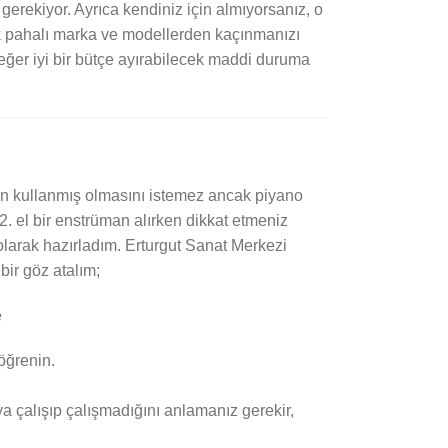
erekiyor. Ayrıca kendiniz için almıyorsanız, o
ok pahalı marka ve modellerden kaçınmanızı
, eğer iyi bir bütçe ayırabilecek maddi duruma
inin kullanmış olmasını istemez ancak piyano
 2. el bir enstrüman alırken dikkat etmeniz
 olarak hazırladım. Erturgut Sanat Merkezi
 bir göz atalım;
öğrenin.
aya çalışıp çalışmadığını anlamanız gerekir,