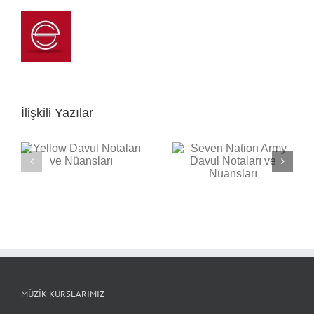
İlişkili Yazılar
Seven Nation Army
ı
Back in Black Davul
Davul Notaları ve
Notaları ve Nüansları
Nüansları
MÜZIK KURSLARIMIZ