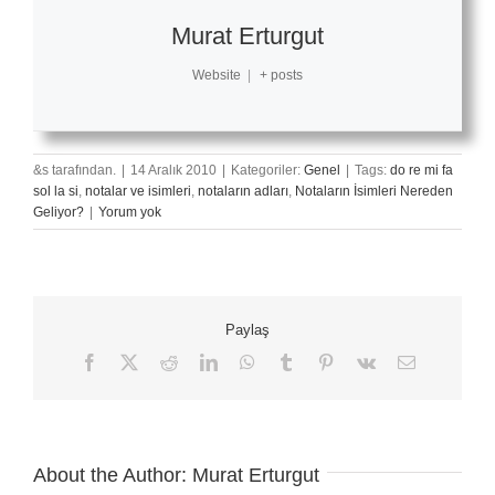
Murat Erturgut
Website
|
+ posts
&s tarafından.
|
14 Aralık 2010
|
Kategoriler:
Genel
|
Tags:
do re mi fa
sol la si
,
notalar ve isimleri
,
notaların adları
,
Notaların İsimleri Nereden
Geliyor?
|
Yorum yok
Paylaş
Facebook
X
Reddit
LinkedIn
WhatsApp
Tumblr
Pinterest
Vk
E-
posta
About the Author:
Murat Erturgut