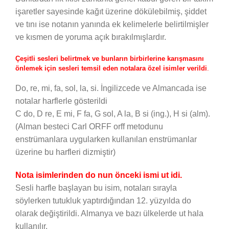
işaretler sayesinde kağıt üzerine dökülebilmiş, şiddet
ve tını ise notanın yanında ek kelimelerle belirtilmişler
ve kısmen de yoruma açık bırakılmışlardır.
Çeşitli sesleri belirtmek ve bunların birbirlerine karışmasını
önlemek için sesleri temsil eden notalara özel isimler verildi
.
Do, re, mi, fa, sol, la, si. İngilizcede ve Almancada ise
notalar harflerle gösterildi
C do, D re, E mi, F fa, G sol, A la, B si (ing.), H si (alm).
(Alman besteci Carl ORFF orff metodunu
enstrümanlara uygularken kullanılan enstrümanlar
üzerine bu harfleri dizmiştir)
Nota isimlerinden do nun önceki ismi ut idi.
Sesli harfle başlayan bu isim, notaları sırayla
söylerken tutukluk yaptırdığından 12. yüzyılda do
olarak değiştirildi. Almanya ve bazı ülkelerde ut hala
kullanılır.