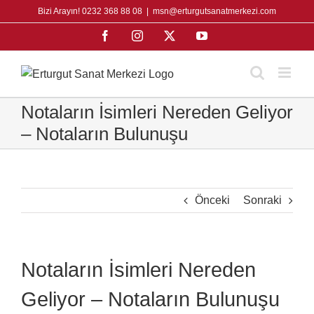
Skip
Bizi Arayın! 0232 368 88 08
|
msn@erturgutsanatmerkezi.com
to
Facebook
Instagram
X
YouTube
content
Notaların İsimleri Nereden Geliyor
– Notaların Bulunuşu
Önceki
Sonraki
Notaların İsimleri Nereden
Geliyor – Notaların Bulunuşu