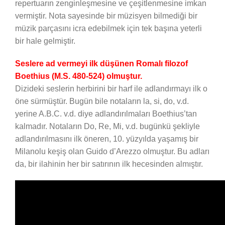
repertuarın zenginleşmesine ve çeşitlenmesine imkan
vermiştir. Nota sayesinde bir müzisyen bilmediği bir
müzik parçasını icra edebilmek için tek başına yeterli
bir hale gelmiştir.
Seslere ad vermeyi ilk düşünen Romalı filozof
Boethius (M.S. 480-524) olmuştur.
Dizideki seslerin herbirini bir harf ile adlandırmayı ilk o
öne sürmüştür. Bugün bile notaların la, si, do, v.d.
yerine A.B.C. v.d. diye adlandırılmaları Boethius’tan
kalmadır. Notaların Do, Re, Mi, v.d. bugünkü şekliyle
adlandırılmasını ilk öneren, 10. yüzyılda yaşamış bir
Milanolu keşiş olan Guido d’Arezzo olmuştur. Bu adları
da, bir ilahinin her bir satırının ilk hecesinden almıştır.