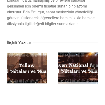
konularında uzmanlaşmış ve bireylere sanatsal
gelişimleri için önemli fırsatlar sunan bir platform
olmuştur. Eda Erturgut, sanat merkezinin yöneticiliği
görevini üstlenerek, öğrencilere hem müzikle hem de
diksiyonla ilgili değerli bilgiler sunmaktadır.
İlişkili Yazılar
Seven Nation Army
ı
Back in Black Davul
Davul Notaları ve
Notaları ve Nüansları
Nüansları