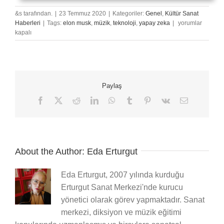
&s tarafından.
|
23 Temmuz 2020
|
Kategoriler:
Genel
,
Kültür Sanat
Teknoloji
Haberleri
|
Tags:
elon musk
,
müzik
,
teknoloji
,
yapay zeka
|
yorumlar
ve
kapalı
Müziğin
Yeni
Adımı:
Beyne
Doğrudan
Paylaş
Müzik
Yayını
Facebook
X
Reddit
LinkedIn
WhatsApp
Tumblr
Pinterest
Vk
E-
posta
Yapmak
için
About the Author:
Eda Erturgut
Eda Erturgut, 2007 yılında kurduğu
Erturgut Sanat Merkezi'nde kurucu
yönetici olarak görev yapmaktadır. Sanat
merkezi, diksiyon ve müzik eğitimi