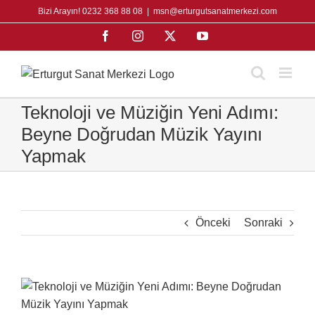
Skip
Bizi Arayın! 0232 368 88 08
|
msn@erturgutsanatmerkezi.com
to
Facebook
Instagram
X
YouTube
content
Teknoloji ve Müziğin Yeni Adımı:
Beyne Doğrudan Müzik Yayını
Yapmak
Önceki
Sonraki
View
Larger