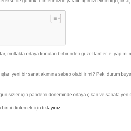
ekse de günlük rutinlerimizde yaratıcılığımızı etkilediği çok aç
r, mutfakta ortaya konulan birbirinden güzel tarifler, el yapımı 
anışları yeni bir sanat akımına sebep olabilir mi? Peki durum buy
gün sizler için pandemi döneminde ortaya çıkan ve sanata yenid
birini dinlemek için
tıklayınız
.