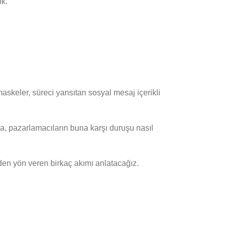
ık.
maskeler, süreci yansıtan sosyal mesaj içerikli
sa, pazarlamacıların buna karşı duruşu nasıl
en yön veren birkaç akımı anlatacağız.