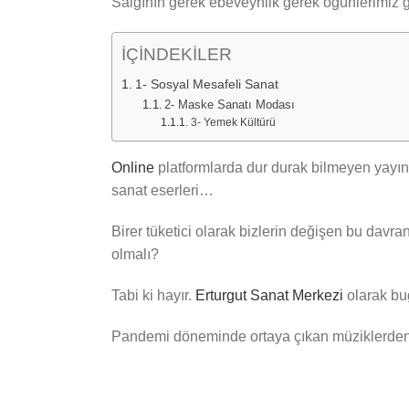
Salgının gerek ebeveynlik gerek öğünlerimiz ger
İÇİNDEKİLER
1- Sosyal Mesafeli Sanat
2- Maske Sanatı Modası
3- Yemek Kültürü
Online
platformlarda dur durak bilmeyen yayınla
sanat eserleri…
Birer tüketici olarak bizlerin değişen bu davr
olmalı?
Tabi ki hayır.
Erturgut Sanat Merkezi
olarak bu
Pandemi döneminde ortaya çıkan müziklerden 