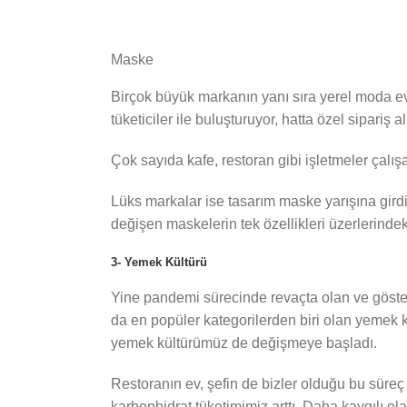
Maske
Birçok büyük markanın yanı sıra yerel moda ev
tüketiciler ile buluşturuyor, hatta özel sipariş al
Çok sayıda kafe, restoran gibi işletmeler çalış
Lüks markalar ise tasarım maske yarışına girdi.
değişen maskelerin tek özellikleri üzerlerindeki
3- Yemek Kültürü
Yine pandemi sürecinde revaçta olan ve gösteril
da en popüler kategorilerden biri olan yemek ka
yemek kültürümüz de değişmeye başladı.
Restoranın ev, şefin de bizler olduğu bu süreç
karbonhidrat tüketimimiz arttı. Daha kaygılı ol