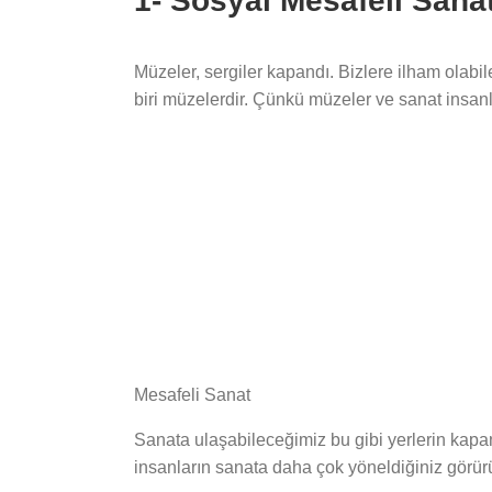
1- Sosyal Mesafeli Sana
Müzeler, sergiler kapandı. Bizlere ilham olabile
biri müzelerdir. Çünkü müzeler ve sanat insan
Mesafeli Sanat
Sanata ulaşabileceğimiz bu gibi yerlerin kapanm
insanların sanata daha çok yöneldiğiniz görürüz.