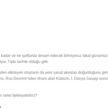
adar ve ne şartlarda devam edecek bilmiyoruz fakat günümüzü
r. Tıpkı tarihte olduğu gibi.
en etkileyen olayların da yeni sanat akımları doğurduğunu görü
s, Rus Devrimi’nden ilham alan Kübizm, I. Dünya Savaşı sonra
 neler bekleyebiliriz?