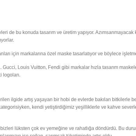
leri de bu konuda tasarım ve üretim yapıyor. Azımsanmayacak ka
ıyorlar.
anları için markalarına özel maske tasarlatıyor ve böylece işletme
 Gucci, Louis Vuitton, Fendi gibi markalar hızla tasarım maskeler
 logoları.
en ilgide artış yaşayan bir hobi de evlerde bakılan bitkilerle be
tegorisiyken, kendi yetiştirdiğimiz yeşilliklerle ve kahve sever
 bizleri lüksten çok ev yemeğine ve rahatlığa döndürdü. Bu duru
anlarımızın ise soğan, sarımsak tüketiminde artış oldu.