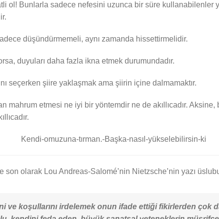
i ol! Bunlarla sadece nefesini uzunca bir süre kullanabilenler y
r.
r; sadece düşündürmemeli, aynı zamanda hissettirmelidir.
yorsa, duyuları daha fazla ikna etmek durumundadır.
larını seçerken şiire yaklaşmak ama şiirin içine dalmamaktır.
n mahrum etmesi ne iyi bir yöntemdir ne de akıllıcadır. Aksine, 
ıllıcadır.
e son olarak Lou Andreas-Salomé’nin Nietzsche’nin yazı üslubu
 ve koşullarını irdelemek onun ifade ettiği fikirlerden çok 
lu, kendini feda eden, büyük sanatsal yeteneklerin müsrifçe