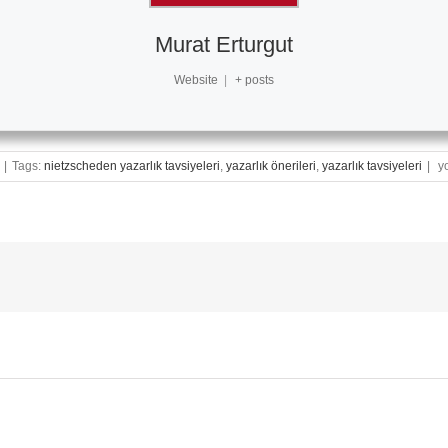
Murat Erturgut
Website
|
+ posts
Ya
|
Tags:
nietzscheden yazarlık tavsiyeleri
,
yazarlık önerileri
,
yazarlık tavsiyeleri
|
yo
10
Ku
|
Ni
Ya
Ta
iç