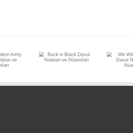
E
k in Black Davul
We Will Rock You Davul
aları ve Nüansları
Notaları ve Nüansları