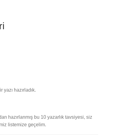
ri
r yazı hazırladık.
an hazırlanmış bu 10 yazarlık tavsiyesi, siz
imiz listemize geçelim.