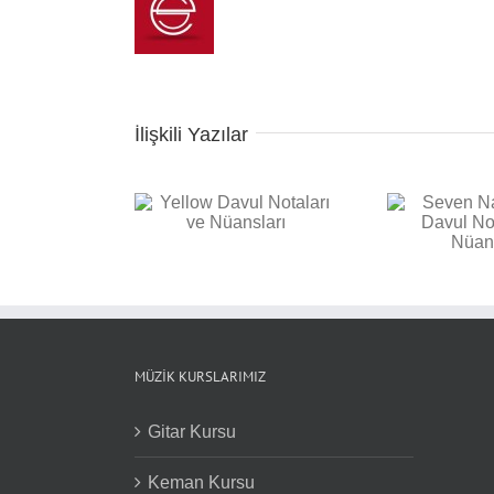
İlişkili Yazılar
Seven Nation Army
 Davul Notaları ve
Bac
Davul Notaları ve
Nüansları
Not
Nüansları
MÜZIK KURSLARIMIZ
Gitar Kursu
Keman Kursu