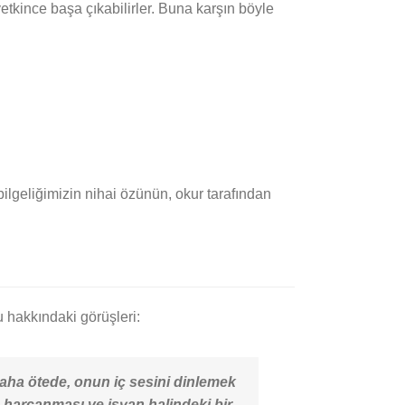
etkince başa çıkabilirler. Buna karşın böyle
bilgeliğimizin nihai özünün, okur tarafından
 hakkındaki görüşleri:
daha ötede, onun iç sesini dinlemek
 harcanması ve isyan halindeki bir