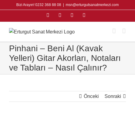
Skip
Bizi Arayın! 0232 368 88 08
|
msn@erturgutsanatmerkezi.com
to
Facebook
Instagram
X
YouTube
content
Pinhani – Beni Al (Kavak
Yelleri) Gitar Akorları, Notaları
ve Tabları – Nasıl Çalınır?
Önceki
Sonraki
View
Larger