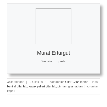
Murat Erturgut
Website
|
+ posts
&s tarafından.
|
13 Ocak 2018
|
Kategoriler:
Gitar
,
Gitar Tabları
|
Tags:
Pinhani
beni al gitar tab
,
kavak yelleri gitar tab
,
pinhani gitar tabları
|
yorumlar
–
kapalı
Beni
Al
(Kavak