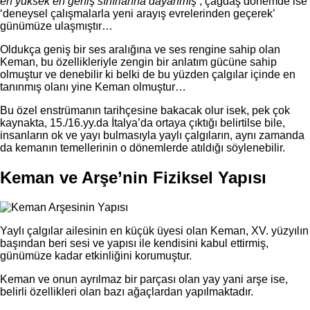
en yüksek en geniş sınırlarına dayanmış’
, çağdaş dönemde ise
‘deneysel çalışmalarla yeni arayış evrelerinden geçerek’
günümüze ulaşmıştır…
Oldukça geniş bir ses aralığına ve ses rengine sahip olan
Keman, bu özellikleriyle zengin bir anlatım gücüne sahip
olmuştur ve denebilir ki belki de bu yüzden çalgılar içinde en
tanınmış olanı yine Keman olmuştur…
Bu özel enstrümanın tarihçesine bakacak olur isek, pek çok
kaynakta, 15./16.yy.da İtalya’da ortaya çıktığı belirtilse bile,
insanların ok ve yayı bulmasıyla yaylı çalgıların, aynı zamanda
da kemanın temellerinin o dönemlerde atıldığı söylenebilir.
Keman ve Arşe’nin Fiziksel Yapısı
Yaylı çalgılar ailesinin en küçük üyesi olan Keman, XV. yüzyılın
başından beri sesi ve yapısı ile kendisini kabul ettirmiş,
günümüze kadar etkinliğini korumuştur.
Keman ve onun ayrılmaz bir parçası olan yay yani arşe ise,
belirli özellikleri olan bazı ağaçlardan yapılmaktadır.