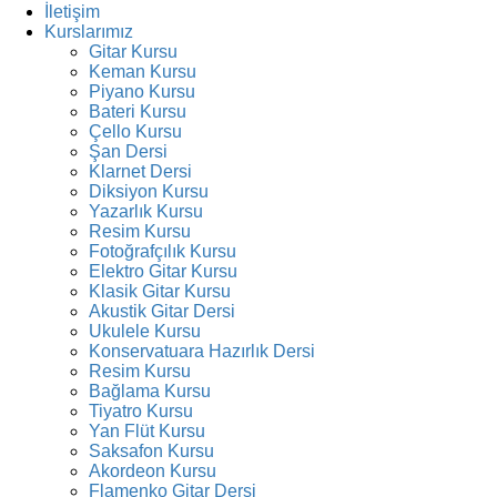
İletişim
Kurslarımız
Gitar Kursu
Keman Kursu
Piyano Kursu
Bateri Kursu
Çello Kursu
Şan Dersi
Klarnet Dersi
Diksiyon Kursu
Yazarlık Kursu
Resim Kursu
Fotoğrafçılık Kursu
Elektro Gitar Kursu
Klasik Gitar Kursu
Akustik Gitar Dersi
Ukulele Kursu
Konservatuara Hazırlık Dersi
Resim Kursu
Bağlama Kursu
Tiyatro Kursu
Yan Flüt Kursu
Saksafon Kursu
Akordeon Kursu
Flamenko Gitar Dersi