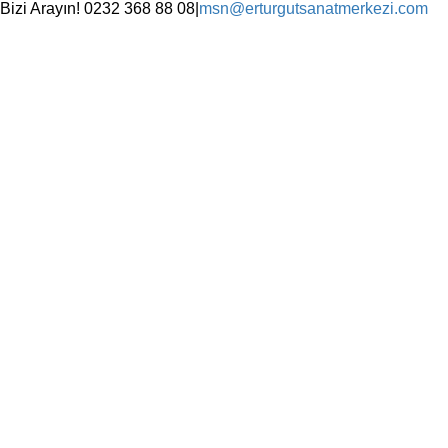
Skip
Bizi Arayın! 0232 368 88 08
|
msn@erturgutsanatmerkezi.com
to
Facebook
Instagram
X
YouTube
content