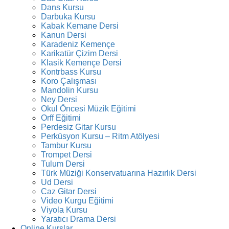
Dans Kursu
Darbuka Kursu
Kabak Kemane Dersi
Kanun Dersi
Karadeniz Kemençe
Karikatür Çizim Dersi
Klasik Kemençe Dersi
Kontrbass Kursu
Koro Çalışması
Mandolin Kursu
Ney Dersi
Okul Öncesi Müzik Eğitimi
Orff Eğitimi
Perdesiz Gitar Kursu
Perküsyon Kursu – Ritm Atölyesi
Tambur Kursu
Trompet Dersi
Tulum Dersi
Türk Müziği Konservatuarına Hazırlık Dersi
Ud Dersi
Caz Gitar Dersi
Video Kurgu Eğitimi
Viyola Kursu
Yaratıcı Drama Dersi
Online Kurslar