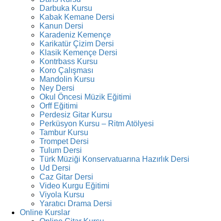
Darbuka Kursu
Kabak Kemane Dersi
Kanun Dersi
Karadeniz Kemençe
Karikatür Çizim Dersi
Klasik Kemençe Dersi
Kontrbass Kursu
Koro Çalışması
Mandolin Kursu
Ney Dersi
Okul Öncesi Müzik Eğitimi
Orff Eğitimi
Perdesiz Gitar Kursu
Perküsyon Kursu – Ritm Atölyesi
Tambur Kursu
Trompet Dersi
Tulum Dersi
Türk Müziği Konservatuarına Hazırlık Dersi
Ud Dersi
Caz Gitar Dersi
Video Kurgu Eğitimi
Viyola Kursu
Yaratıcı Drama Dersi
Online Kurslar