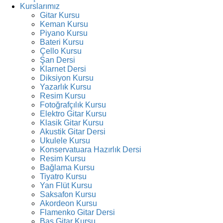
Kurslarımız
Gitar Kursu
Keman Kursu
Piyano Kursu
Bateri Kursu
Çello Kursu
Şan Dersi
Klarnet Dersi
Diksiyon Kursu
Yazarlık Kursu
Resim Kursu
Fotoğrafçılık Kursu
Elektro Gitar Kursu
Klasik Gitar Kursu
Akustik Gitar Dersi
Ukulele Kursu
Konservatuara Hazırlık Dersi
Resim Kursu
Bağlama Kursu
Tiyatro Kursu
Yan Flüt Kursu
Saksafon Kursu
Akordeon Kursu
Flamenko Gitar Dersi
Bas Gitar Kursu