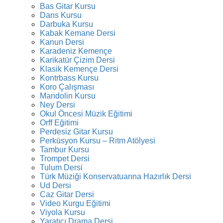
Bas Gitar Kursu
Dans Kursu
Darbuka Kursu
Kabak Kemane Dersi
Kanun Dersi
Karadeniz Kemençe
Karikatür Çizim Dersi
Klasik Kemençe Dersi
Kontrbass Kursu
Koro Çalışması
Mandolin Kursu
Ney Dersi
Okul Öncesi Müzik Eğitimi
Orff Eğitimi
Perdesiz Gitar Kursu
Perküsyon Kursu – Ritm Atölyesi
Tambur Kursu
Trompet Dersi
Tulum Dersi
Türk Müziği Konservatuarına Hazırlık Dersi
Ud Dersi
Caz Gitar Dersi
Video Kurgu Eğitimi
Viyola Kursu
Yaratıcı Drama Dersi