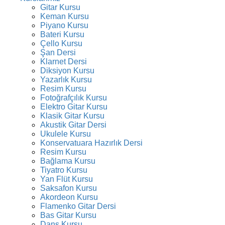
Gitar Kursu
Keman Kursu
Piyano Kursu
Bateri Kursu
Çello Kursu
Şan Dersi
Klarnet Dersi
Diksiyon Kursu
Yazarlık Kursu
Resim Kursu
Fotoğrafçılık Kursu
Elektro Gitar Kursu
Klasik Gitar Kursu
Akustik Gitar Dersi
Ukulele Kursu
Konservatuara Hazırlık Dersi
Resim Kursu
Bağlama Kursu
Tiyatro Kursu
Yan Flüt Kursu
Saksafon Kursu
Akordeon Kursu
Flamenko Gitar Dersi
Bas Gitar Kursu
Dans Kursu