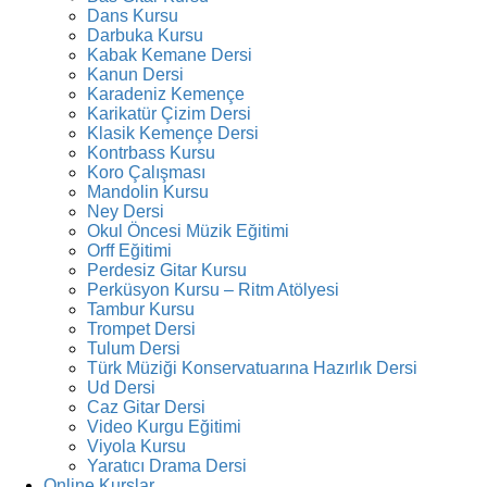
Dans Kursu
Darbuka Kursu
Kabak Kemane Dersi
Kanun Dersi
Karadeniz Kemençe
Karikatür Çizim Dersi
Klasik Kemençe Dersi
Kontrbass Kursu
Koro Çalışması
Mandolin Kursu
Ney Dersi
Okul Öncesi Müzik Eğitimi
Orff Eğitimi
Perdesiz Gitar Kursu
Perküsyon Kursu – Ritm Atölyesi
Tambur Kursu
Trompet Dersi
Tulum Dersi
Türk Müziği Konservatuarına Hazırlık Dersi
Ud Dersi
Caz Gitar Dersi
Video Kurgu Eğitimi
Viyola Kursu
Yaratıcı Drama Dersi
Online Kurslar