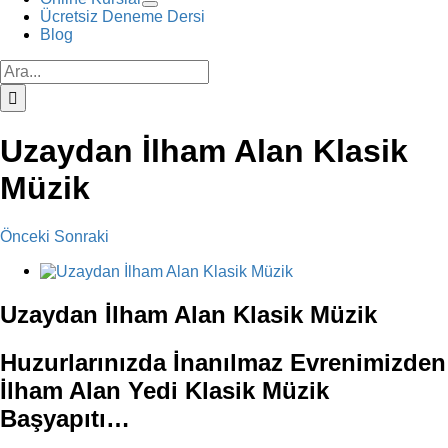
Ücretsiz Deneme Dersi
Blog
Ara:
Uzaydan İlham Alan Klasik
Müzik
Önceki
Sonraki
View
Larger
Image
Uzaydan İlham Alan Klasik Müzik
Huzurlarınızda İnanılmaz Evrenimizden
İlham Alan Yedi Klasik Müzik
Başyapıtı…