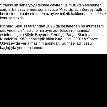
Strauss’un senaryoyu tersine çeviren ve müzikten esinlenen
çarpıcı bir uzay örneği sunan yüce “Also Sprach Zerdüşt”adlı
bestesinden bahsetmeden uzay ve müzik hakkında tek nefeste
konuşamazdık.
Richard Strauss tarafından 1896’da bestelenen bu muhteşem
şiir, Friedrich Nietzche’nin aynı adlı felsefi romanından
esinlenmiştir. (Böyle Buyurdu Zerdüşt) Parça, Stanley
Kubrick’in 1968 tarihli epik bilim kurgu filmi 2001: A Space
Odyssey’de yer almasının ardından ‘Sunrise’ adlı cesur
başlığıyla yeniden tanındı.