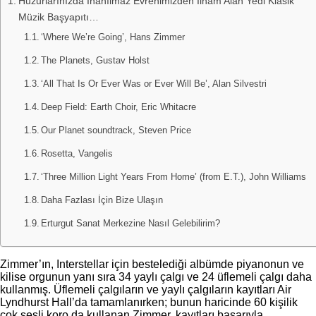
Huzurlarınızda İnanılmaz Evrenimizden İlham Alan Yedi Klasik
Müzik Başyapıtı…
‘Where We’re Going’, Hans Zimmer
The Planets, Gustav Holst
‘All That Is Or Ever Was or Ever Will Be’, Alan Silvestri
Deep Field: Earth Choir, Eric Whitacre
Our Planet soundtrack, Steven Price
Rosetta, Vangelis
‘Three Million Light Years From Home’ (from E.T.), John Williams
Daha Fazlası İçin Bize Ulaşın
Erturgut Sanat Merkezine Nasıl Gelebilirim?
Zimmer’ın, Interstellar için bestelediği albümde piyanonun ve
kilise orgunun yanı sıra 34 yaylı çalgı ve 24 üflemeli çalgı daha
kullanmış. Üflemeli çalgıların ve yaylı çalgıların kayıtları Air
Lyndhurst Hall’da tamamlanırken; bunun haricinde 60 kişilik
çok sesli koro da kullanan Zimmer, kayıtları başarıyla