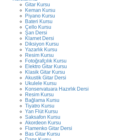
Gitar Kursu
Keman Kursu
Piyano Kursu
Bateri Kursu
Çello Kursu
Şan Dersi
Klarnet Dersi
Diksiyon Kursu
Yazarlık Kursu
Resim Kursu
Fotoğrafçılık Kursu
Elektro Gitar Kursu
Klasik Gitar Kursu
Akustik Gitar Dersi
Ukulele Kursu
Konservatuara Hazırlık Dersi
Resim Kursu
Bağlama Kursu
Tiyatro Kursu
Yan Flüt Kursu
Saksafon Kursu
Akordeon Kursu
Flamenko Gitar Dersi
Bas Gitar Kursu
Dans Kursu