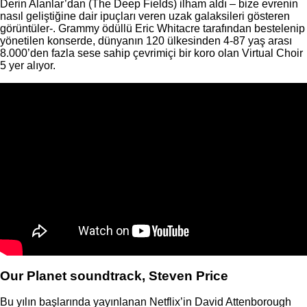
Derin Alanlar’dan (The Deep Fields) ilham aldı – bize evrenin
nasıl geliştiğine dair ipuçları veren uzak galaksileri gösteren
görüntüler-. Grammy ödüllü Eric Whitacre tarafından bestelenip
yönetilen konserde, dünyanın 120 ülkesinden 4-87 yaş arası
8.000’den fazla sese sahip çevrimiçi bir koro olan Virtual Choir
5 yer alıyor.
Our Planet soundtrack, Steven Price
Bu yılın başlarında yayınlanan Netflix’in David Attenborough