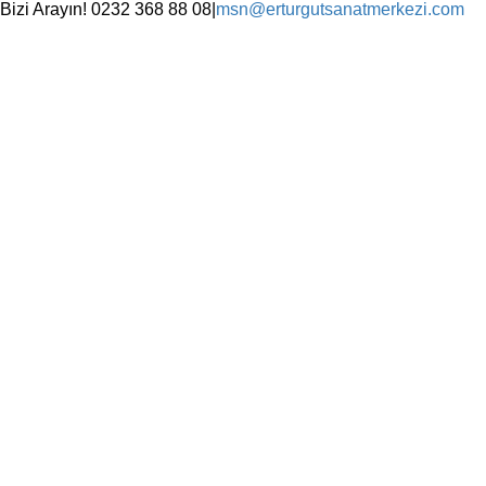
Skip
Bizi Arayın! 0232 368 88 08
|
msn@erturgutsanatmerkezi.com
to
Facebook
Instagram
X
YouTube
content