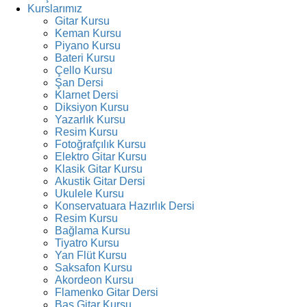
Kurslarımız
Gitar Kursu
Keman Kursu
Piyano Kursu
Bateri Kursu
Çello Kursu
Şan Dersi
Klarnet Dersi
Diksiyon Kursu
Yazarlık Kursu
Resim Kursu
Fotoğrafçılık Kursu
Elektro Gitar Kursu
Klasik Gitar Kursu
Akustik Gitar Dersi
Ukulele Kursu
Konservatuara Hazırlık Dersi
Resim Kursu
Bağlama Kursu
Tiyatro Kursu
Yan Flüt Kursu
Saksafon Kursu
Akordeon Kursu
Flamenko Gitar Dersi
Bas Gitar Kursu