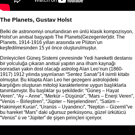
The Planets, Gustav Holst
Belki de astronomiyi onurlandıran en ünlü klasik kompozisyon,
Holst’un anıtsal başyapıtı The Planets(Gezegenler)dir. The
Planets, 1914-1916 yılları arasında ve Plüton’un
keşfedilmesinden 15 yıl önce oluşturulmuştur.
Dinleyicileri Güneş Sistemi çevresinde Yedi hareketli destansı
bir yolculuğa çıkaran anıtsal yapıtın ana ilham kaynağı
sonradan yakın dost olacağı astrolog Alan Leo’nun (1860-
1917) 1912 yılında yayınlanan “Sentez Sanatı”14 isimli kitabı
olmuştur. Bu kitapta Alan Leo her gezegeni astrolojideki
karşılığını oluşturan mitoloji karakterlerine uygun başlıklarla
tanımlamıştır. Bu başlıklar şu şekildedir: “Güneş – Hayat
Veren”, “Ay – Anne”, “Merkür – Düşünür”, “Mars – Enerji Veren”,
“Venüs – Birleştiren”, “Jüpiter – Neşelendiren”, “Satürn –
Hakimiyet Kuran”, “Uranüs – Uyandırıcı”, “Neptün – Gizemli”ve
bu hareket “Mars” daki uğursuz perküsyonu, güzel ürkütücü
“Venüs” ü ve “Jüpiter” de şişen pirinçleri içeriyor.