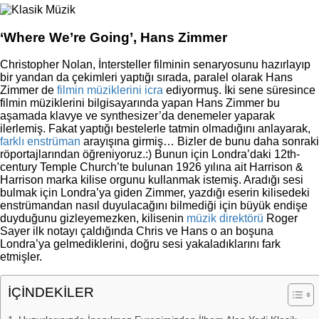
‘Where We’re Going’, Hans Zimmer
Christopher Nolan, İntersteller filminin senaryosunu hazırlayıp
bir yandan da çekimleri yaptığı sırada, paralel olarak Hans
Zimmer de
filmin müziklerini icra
ediyormuş. İki sene süresince
filmin müziklerini bilgisayarında yapan Hans Zimmer bu
aşamada klavye ve synthesizer’da denemeler yaparak
ilerlemiş. Fakat yaptığı bestelerle tatmin olmadığını anlayarak,
farklı enstrüman
arayışına girmiş… Bizler de bunu daha sonraki
röportajlarından öğreniyoruz.:) Bunun için Londra’daki 12th-
century Temple Church’te bulunan 1926 yılına ait Harrison &
Harrison marka kilise orgunu kullanmak istemiş. Aradığı sesi
bulmak için Londra’ya giden Zimmer, yazdığı eserin kilisedeki
enstrümandan nasıl duyulacağını bilmediği için büyük endişe
duyduğunu gizleyemezken, kilisenin
müzik direktörü
Roger
Sayer ilk notayı çaldığında Chris ve Hans o an boşuna
Londra’ya gelmediklerini, doğru sesi yakaladıklarını fark
etmişler.
İÇİNDEKİLER