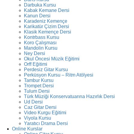
Darbuka Kursu
Kabak Kemane Dersi
Kanun Dersi
Karadeniz Kemençe
Karikatür Çizim Dersi
Klasik Kemençe Dersi
Kontrbass Kursu
Koro Çalışması
Mandolin Kursu
Ney Dersi
Okul Öncesi Müzik Eğitimi
Orff Eğitimi
Perdesiz Gitar Kursu
Perküsyon Kursu – Ritm Atölyesi
Tambur Kursu
Trompet Dersi
Tulum Dersi
Türk Müziği Konservatuarına Hazırlık Dersi
Ud Dersi
Caz Gitar Dersi
Video Kurgu Eğitimi
Viyola Kursu
Yaratıcı Drama Dersi
Online Kurslar