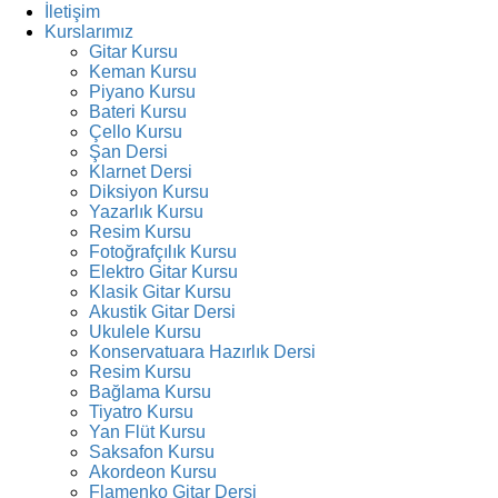
İletişim
Kurslarımız
Gitar Kursu
Keman Kursu
Piyano Kursu
Bateri Kursu
Çello Kursu
Şan Dersi
Klarnet Dersi
Diksiyon Kursu
Yazarlık Kursu
Resim Kursu
Fotoğrafçılık Kursu
Elektro Gitar Kursu
Klasik Gitar Kursu
Akustik Gitar Dersi
Ukulele Kursu
Konservatuara Hazırlık Dersi
Resim Kursu
Bağlama Kursu
Tiyatro Kursu
Yan Flüt Kursu
Saksafon Kursu
Akordeon Kursu
Flamenko Gitar Dersi