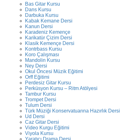
Bas Gitar Kursu
Dans Kursu
Darbuka Kursu
Kabak Kemane Dersi
Kanun Dersi
Karadeniz Kemençe
Karikatür Çizim Dersi
Klasik Kemençe Dersi
Kontrbass Kursu
Koro Çalışması
Mandolin Kursu
Ney Dersi
Okul Öncesi Müzik Eğitimi
Orff Eğitimi
Perdesiz Gitar Kursu
Perküsyon Kursu – Ritm Atölyesi
Tambur Kursu
Trompet Dersi
Tulum Dersi
Türk Müziği Konservatuarına Hazırlık Dersi
Ud Dersi
Caz Gitar Dersi
Video Kurgu Eğitimi
Viyola Kursu
Yaratıcı Drama Dersi