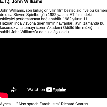
E.T.), John Williams
John Williams, son birkaç on yılın film bestecisidir ve bu kısmen
de olsa Steven Spielberg’in 1982 yapımı ET filmindeki
etkileyici performansına bağlanabilir. 1982 yılının 11
Haziran’ında vizyona giren filmin hayranları, aynı zamanda bu
kusursuz ana temayı içeren Akademi Ödüllü film müziğinin
sahibi John Williams’a da hızla âşık oldu.
Ayrıca … ” Also sprach Zarathustra” Richard Strauss