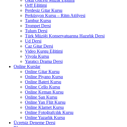
Okul Öncesi Müzik Eğitimi
Orff Eğitimi
Perdesiz Gitar Kursu
Perküsyon Kursu – Ritm Atölyesi
Tambur Kursu
Trompet Dersi
Tulum Dersi
Türk Müziği Konservatuarına Hazırlık Dersi
Ud Dersi
Caz Gitar Dersi
Video Kurgu Eğitimi
Viyola Kursu
Yaratıcı Drama Dersi
Online Kurslar
Online Gitar Kursu
Online Piyano Kursu
Online Bateri Kursu
Online Çello Kursu
Online Keman Kursu
Online Şan Kursu
Online Yan Flüt Kursu
Online Klarnet Kursu
Online Fotoğrafçılık Kursu
Online Yazarlık Kursu
Ücretsiz Deneme Dersi