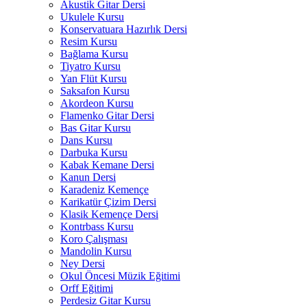
Akustik Gitar Dersi
Ukulele Kursu
Konservatuara Hazırlık Dersi
Resim Kursu
Bağlama Kursu
Tiyatro Kursu
Yan Flüt Kursu
Saksafon Kursu
Akordeon Kursu
Flamenko Gitar Dersi
Bas Gitar Kursu
Dans Kursu
Darbuka Kursu
Kabak Kemane Dersi
Kanun Dersi
Karadeniz Kemençe
Karikatür Çizim Dersi
Klasik Kemençe Dersi
Kontrbass Kursu
Koro Çalışması
Mandolin Kursu
Ney Dersi
Okul Öncesi Müzik Eğitimi
Orff Eğitimi
Perdesiz Gitar Kursu