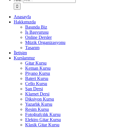
Anasayfa
Hakkımızda
Basında Biz
İş Başvurusu
Online Dersler
Müzik Organizasyonu
Tasarım
İletişim
Kurslarımız
Gitar Kursu
Keman Kursu
Piyano Kursu
Bateri Kursu
Çello Kursu
Şan Dersi
Klarnet Dersi
Diksiyon Kursu
Yazarlık Kursu
Resim Kursu
Fotoğrafçılık Kursu
Elektro Gitar Kursu
Klasik Gitar Kursu