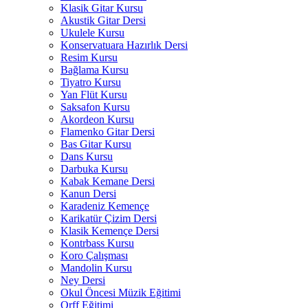
Klasik Gitar Kursu
Akustik Gitar Dersi
Ukulele Kursu
Konservatuara Hazırlık Dersi
Resim Kursu
Bağlama Kursu
Tiyatro Kursu
Yan Flüt Kursu
Saksafon Kursu
Akordeon Kursu
Flamenko Gitar Dersi
Bas Gitar Kursu
Dans Kursu
Darbuka Kursu
Kabak Kemane Dersi
Kanun Dersi
Karadeniz Kemençe
Karikatür Çizim Dersi
Klasik Kemençe Dersi
Kontrbass Kursu
Koro Çalışması
Mandolin Kursu
Ney Dersi
Okul Öncesi Müzik Eğitimi
Orff Eğitimi