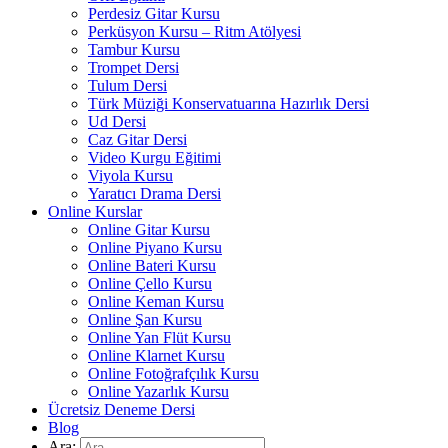
Perdesiz Gitar Kursu
Perküsyon Kursu – Ritm Atölyesi
Tambur Kursu
Trompet Dersi
Tulum Dersi
Türk Müziği Konservatuarına Hazırlık Dersi
Ud Dersi
Caz Gitar Dersi
Video Kurgu Eğitimi
Viyola Kursu
Yaratıcı Drama Dersi
Online Kurslar
Online Gitar Kursu
Online Piyano Kursu
Online Bateri Kursu
Online Çello Kursu
Online Keman Kursu
Online Şan Kursu
Online Yan Flüt Kursu
Online Klarnet Kursu
Online Fotoğrafçılık Kursu
Online Yazarlık Kursu
Ücretsiz Deneme Dersi
Blog
Ara: