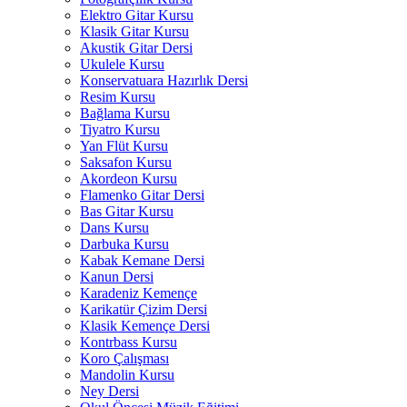
Elektro Gitar Kursu
Klasik Gitar Kursu
Akustik Gitar Dersi
Ukulele Kursu
Konservatuara Hazırlık Dersi
Resim Kursu
Bağlama Kursu
Tiyatro Kursu
Yan Flüt Kursu
Saksafon Kursu
Akordeon Kursu
Flamenko Gitar Dersi
Bas Gitar Kursu
Dans Kursu
Darbuka Kursu
Kabak Kemane Dersi
Kanun Dersi
Karadeniz Kemençe
Karikatür Çizim Dersi
Klasik Kemençe Dersi
Kontrbass Kursu
Koro Çalışması
Mandolin Kursu
Ney Dersi