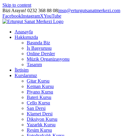
Skip to content
Bizi Arayın! 0232 368 88 08
|
msn@erturgutsanatmerkezi.com
Facebook
Instagram
X
YouTube
Anasayfa
Hakkımızda
Basında Biz
İş Başvurusu
Online Dersler
Müzik Organizasyonu
Tasarım
İletişim
Kurslarımız
Gitar Kursu
Keman Kursu
Piyano Kursu
Bateri Kursu
Çello Kursu
Şan Dersi
Klarnet Dersi
Diksiyon Kursu
Yazarlık Kursu
Resim Kursu
Fotoğrafçılık Kursu