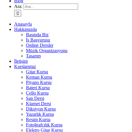
Blog
Ara:
Anasayfa
Hakkımızda
Basında Biz
İş Başvurusu
Online Dersler
Müzik Organizasyonu
Tasarım
İletişim
Kurslarımız
Gitar Kursu
Keman Kursu
Piyano Kursu
Bateri Kursu
Çello Kursu
Şan Dersi
Klarnet Dersi
Diksiyon Kursu
Yazarlık Kursu
Resim Kursu
Fotoğrafçılık Kursu
Elektro Gitar Kursu