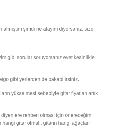
arı almıştım şimdi ne alayım diyorsanız, size
yim gibi sorular soruyorsanız evet kesinlikle
letgo gibi yerlerden de bakabilirsiniz.
arın yükselmesi sebebiyle gitar fiyatları artık
um diyenlere rehberi olması için önereceğim
n hangi gitar olmalı, gitarın hangi ağaçtan