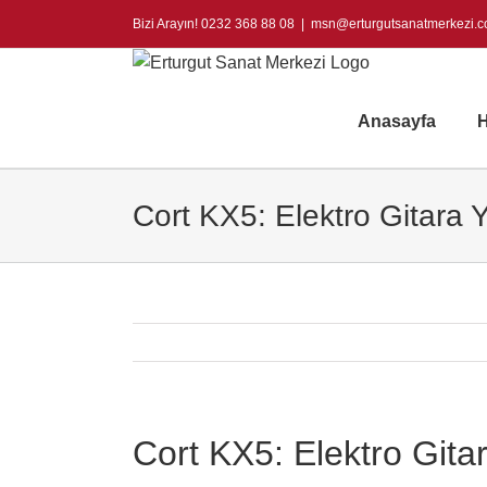
Skip
Bizi Arayın! 0232 368 88 08
|
msn@erturgutsanatmerkezi.
to
content
Anasayfa
H
Cort KX5: Elektro Gitara 
Cort KX5: Elektro Gita