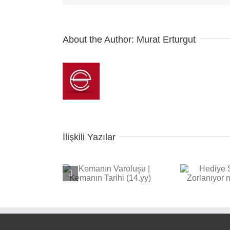
About the Author:
Murat Erturgut
İlişkili Yazılar
nın Varoluşu |
Hediye Seçmekte
Kema
n Tarihi (14.yy)
Zorlanıyor musunuz?1