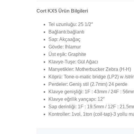
Cort KX5 Ürün Bilgileri
Tel uzunluğu: 25 1/2″
Bağlantı:bağlantı
Sap: Akçaağaç
Gövde: Ihlamur
Üst eşik: Graphite
Klavye-Tuşe: Gül Ağacı
Manyetikler: Motherbucker Zebra (H-H)
Köprü: Tone-o-matic bridge (LP2) w /stri
Perdeler: Geniş stil (2.7mm) 24 perde
Klavye genişliği: 1F : 43mm / 24F : 56m
Klavye eğrilik yarıçapı: 12″
Sap derinliği: 1F : 19.5mm / 12F : 21.5
Kontroller: 1vol, 1ton (coil-tap)-3 yollu