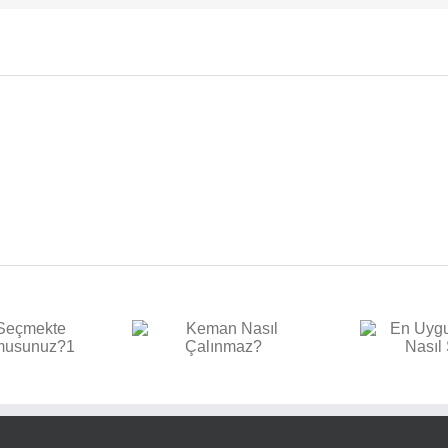
En Uygun Bas Gitar
E
n Nasıl Çalınmaz?
Nasıl Seçilir?