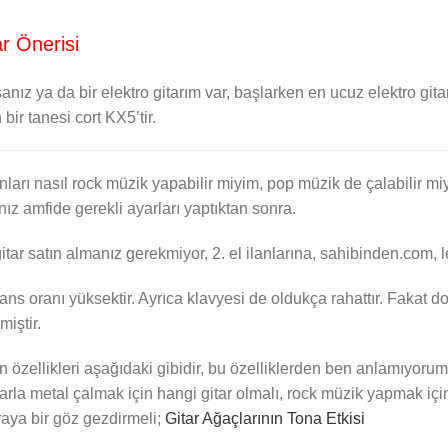
r Önerisi
sanız ya da bir elektro gitarım var, başlarken en ucuz elektro git
bir tanesi cort KX5’tir.
nları nasıl rock müzik yapabilir miyim, pop müzik de çalabilir mi
ğınız amfide gerekli ayarları yaptıktan sonra.
r gitar satın almanız gerekmiyor, 2. el ilanlarına, sahibinden.com, 
ans oranı yüksektir. Ayrıca klavyesi de oldukça rahattır. Fakat dol
miştir.
rın özellikleri aşağıdaki gibidir, bu özelliklerden ben anlamıyor
itarla metal çalmak için hangi gitar olmalı, rock müzik yapmak içi
uraya bir göz gezdirmeli;
Gitar Ağaçlarının Tona Etkisi