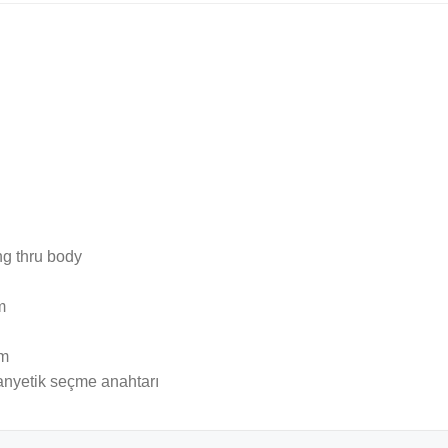
ng thru body
m
mm
 manyetik seçme anahtarı