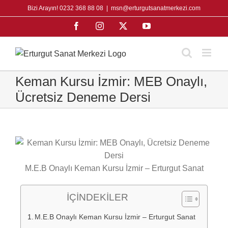
Skip
Bizi Arayın! 0232 368 88 08
|
msn@erturgutsanatmerkezi.com
to
Facebook
Instagram
X
YouTube
content
Keman Kursu İzmir: MEB Onaylı,
Ücretsiz Deneme Dersi
M.E.B Onaylı Keman Kursu İzmir – Erturgut Sanat
İÇİNDEKİLER
M.E.B Onaylı Keman Kursu İzmir – Erturgut Sanat