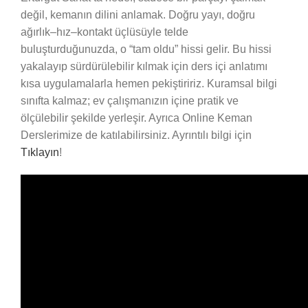
değil, kemanın dilini anlamak. Doğru yayı, doğru
ağırlık–hız–kontakt üçlüsüyle telde
buluşturduğunuzda, o “tam oldu” hissi gelir. Bu hissi
yakalayıp sürdürülebilir kılmak için ders içi anlatımı
kısa uygulamalarla hemen pekiştiririz. Kuramsal bilgi
sınıfta kalmaz; ev çalışmanızın içine pratik ve
ölçülebilir şekilde yerleşir. Ayrıca Online Keman
Derslerimize de katılabilirsiniz. Ayrıntılı bilgi için
Tıklayın
!