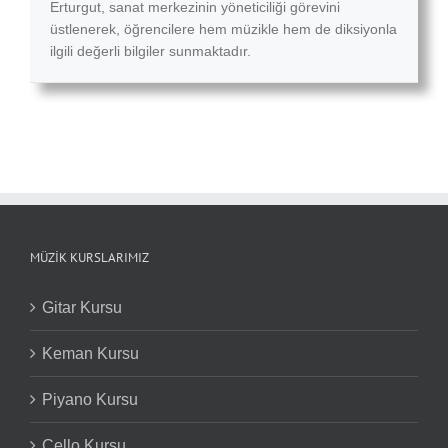
Erturgut, sanat merkezinin yöneticiliği görevini
üstlenerek, öğrencilere hem müzikle hem de diksiyonla
ilgili değerli bilgiler sunmaktadır.
MÜZIK KURSLARIMIZ
Gitar Kursu
Keman Kursu
Piyano Kursu
Çello Kursu