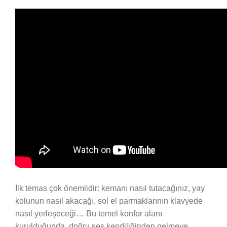
İlk temas çok önemlidir: kemanı nasıl tutacağınız, yay
kolunun nasıl akacağı, sol el parmaklarının klavyede
nasıl yerleşeceği… Bu temel konfor alanı
kurulduğunda, doğru ses kendiliğinden gelmeye