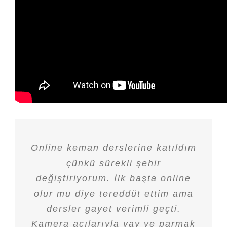
Online keman derslerine katıldım
çünkü sürekli şehir
değiştiriyorum. İlk başta online
olur mu diye tereddüt ettim ama
dersler gayet verimli geçti.
Yoğun iş temposunda bir hobi
Küçükken çok istemiştim ama
Konservatuvar sınavlarına
Kamera açılarıyla yay ve parmak