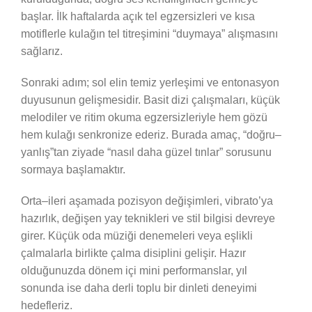
başlar. İlk haftalarda açık tel egzersizleri ve kısa
motiflerle kulağın tel titreşimini “duymaya” alışmasını
sağlarız.
Sonraki adım; sol elin temiz yerleşimi ve entonasyon
duyusunun gelişmesidir. Basit dizi çalışmaları, küçük
melodiler ve ritim okuma egzersizleriyle hem gözü
hem kulağı senkronize ederiz. Burada amaç, “doğru–
yanlış”tan ziyade “nasıl daha güzel tınlar” sorusunu
sormaya başlamaktır.
Orta–ileri aşamada pozisyon değişimleri, vibrato’ya
hazırlık, değişen yay teknikleri ve stil bilgisi devreye
girer. Küçük oda müziği denemeleri veya eşlikli
çalmalarla birlikte çalma disiplini gelişir. Hazır
olduğunuzda dönem içi mini performanslar, yıl
sonunda ise daha derli toplu bir dinleti deneyimi
hedefleriz.