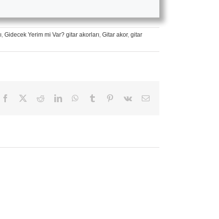
ı
,
Gidecek Yerim mi Var? gitar akorları
,
Gitar akor
,
gitar
Facebook
X
Reddit
LinkedIn
WhatsApp
Tumblr
Pinterest
Vk
E-
posta