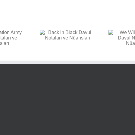
E
k in Black Davul
We Will Rock You Davul
aları ve Nüansları
Notaları ve Nüansları