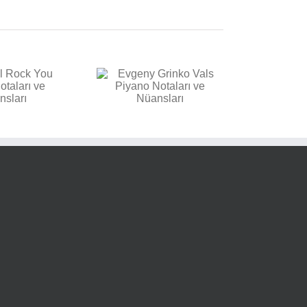
vgeny Grinko Vals
Piyano Notaları ve
Nüansları