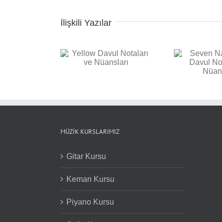
İlişkili Yazılar
Seven Nation Army
 Davul Notaları ve
Bac
Davul Notaları ve
Nüansları
Not
Nüansları
MÜZIK KURSLARIMIZ
Gitar Kursu
Keman Kursu
Piyano Kursu