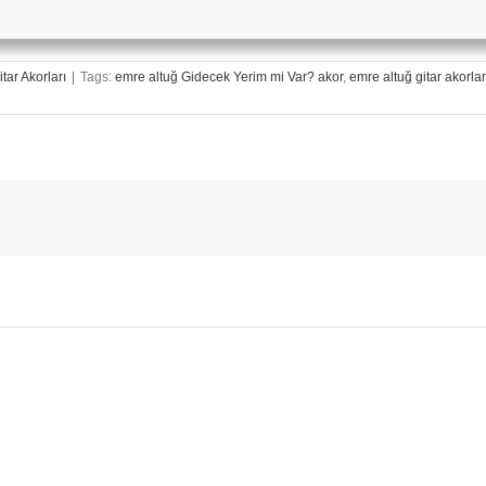
itar Akorları
|
Tags:
emre altuğ Gidecek Yerim mi Var? akor
,
emre altuğ gitar akorlar