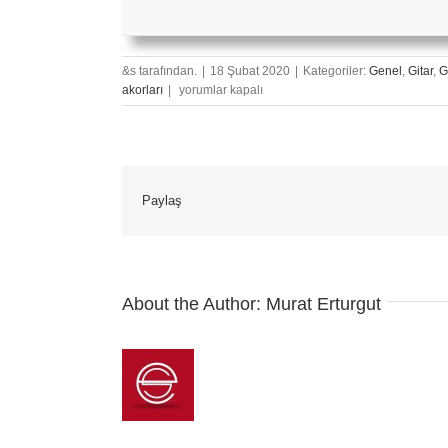
&s tarafından.
|
18 Şubat 2020
|
Kategoriler:
Genel
,
Gitar
,
G
Gidecek
akorları
|
yorumlar kapalı
Yerim
mi
Var?
(2003)
Gitar
Paylaş
Akorları,
Notaları
ve
Tabları
–
Nasıl
About the Author:
Murat Erturgut
Çalınır?
için