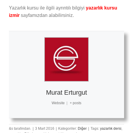
Yazarlık kursu ile ilgili ayrıntılı bilgiyi
yazarlık kursu
izmir
sayfamızdan alabilirsiniz.
Murat Erturgut
Website
|
+ posts
&s tarafından.
|
3 Mart 2016
|
Kategoriler:
Diğer
|
Tags:
yazarlık dersi
,