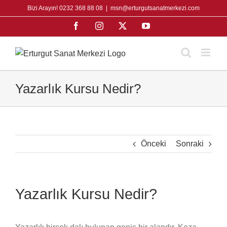
Skip
Bizi Arayın! 0232 368 88 08
|
msn@erturgutsanatmerkezi.com
to
Facebook
Instagram
X
YouTube
content
Yazarlık Kursu Nedir?
Önceki
Sonraki
Yazarlık Kursu Nedir?