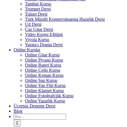
Tambur Kursu
Trompet Dersi
Tulum Dersi
Türk Müziği Konservatuarına Hazırlık Dersi
Ud Dersi
Caz Gitar Dersi
Video Kurgu Eğitimi
Viyola Kursu
Yaratıcı Drama Dersi
Online Kurslar
Online Gitar Kursu
Online Piyano Kursu
Online Bateri Kursu
Online Çello Kursu
Online Keman Kursu
Online Şan Kursu
Online Yan Flüt Kursu
Online Klarnet Kursu
Online Fotoğrafçılık Kursu
Online Yazarlık Kursu
Ücretsiz Deneme Dersi
Blog
Ara: