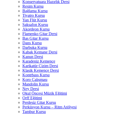
Konservatuara Hazırlık Dersi
Resim Kursu
Bağlama Kursu
Tiyatro Kursu
Yan Flüt Kursu
Saksafon Kursu
Akordeon Kursu
Flamenko Gitar Dersi
Bas Gitar Kursu
Dans Kursu
Darbuka Kursu
Kabak Kemane Dersi
Kanun Dersi
Karadeniz Kemençe
Karikatür Çizim Dersi
Klasik Kemençe Dersi
Kontrbass Kursu
Koro Çalışması
Mandolin Kursu
Ney Dersi
Okul Öncesi Müzik Eğitimi
Orff Eğitimi
Perdesiz Gitar Kursu
Perküsyon Kursu – Ritm Atölyesi
Tambur Kursu