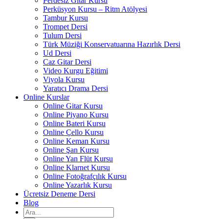
Perdesiz Gitar Kursu
Perküsyon Kursu – Ritm Atölyesi
Tambur Kursu
Trompet Dersi
Tulum Dersi
Türk Müziği Konservatuarına Hazırlık Dersi
Ud Dersi
Caz Gitar Dersi
Video Kurgu Eğitimi
Viyola Kursu
Yaratıcı Drama Dersi
Online Kurslar
Online Gitar Kursu
Online Piyano Kursu
Online Bateri Kursu
Online Çello Kursu
Online Keman Kursu
Online Şan Kursu
Online Yan Flüt Kursu
Online Klarnet Kursu
Online Fotoğrafçılık Kursu
Online Yazarlık Kursu
Ücretsiz Deneme Dersi
Blog
Ara: