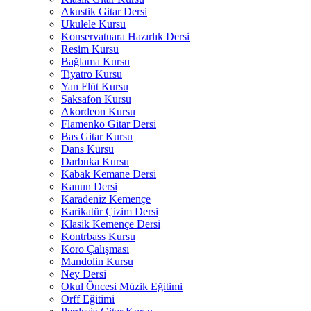
Akustik Gitar Dersi
Ukulele Kursu
Konservatuara Hazırlık Dersi
Resim Kursu
Bağlama Kursu
Tiyatro Kursu
Yan Flüt Kursu
Saksafon Kursu
Akordeon Kursu
Flamenko Gitar Dersi
Bas Gitar Kursu
Dans Kursu
Darbuka Kursu
Kabak Kemane Dersi
Kanun Dersi
Karadeniz Kemençe
Karikatür Çizim Dersi
Klasik Kemençe Dersi
Kontrbass Kursu
Koro Çalışması
Mandolin Kursu
Ney Dersi
Okul Öncesi Müzik Eğitimi
Orff Eğitimi