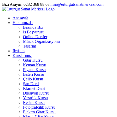
Skip
Bizi Arayın! 0232 368 88 08
|
msn@erturgutsanatmerkezi.com
to
Facebook
Instagram
X
YouTube
content
Anasayfa
Hakkımızda
Basında Biz
İş Başvurusu
Online Dersler
Müzik Organizasyonu
Tasarım
İletişim
Kurslarımız
Gitar Kursu
Keman Kursu
Piyano Kursu
Bateri Kursu
Çello Kursu
Şan Dersi
Klarnet Dersi
Diksiyon Kursu
Yazarlık Kursu
Resim Kursu
Fotoğrafçılık Kursu
Elektro Gitar Kursu
Klasik Gitar Kursu