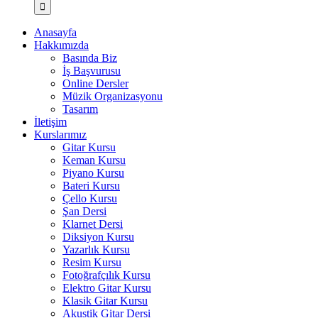
Anasayfa
Hakkımızda
Basında Biz
İş Başvurusu
Online Dersler
Müzik Organizasyonu
Tasarım
İletişim
Kurslarımız
Gitar Kursu
Keman Kursu
Piyano Kursu
Bateri Kursu
Çello Kursu
Şan Dersi
Klarnet Dersi
Diksiyon Kursu
Yazarlık Kursu
Resim Kursu
Fotoğrafçılık Kursu
Elektro Gitar Kursu
Klasik Gitar Kursu
Akustik Gitar Dersi