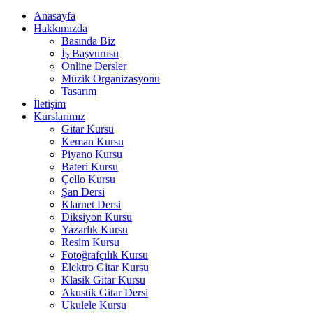
Anasayfa
Hakkımızda
Basında Biz
İş Başvurusu
Online Dersler
Müzik Organizasyonu
Tasarım
İletişim
Kurslarımız
Gitar Kursu
Keman Kursu
Piyano Kursu
Bateri Kursu
Çello Kursu
Şan Dersi
Klarnet Dersi
Diksiyon Kursu
Yazarlık Kursu
Resim Kursu
Fotoğrafçılık Kursu
Elektro Gitar Kursu
Klasik Gitar Kursu
Akustik Gitar Dersi
Ukulele Kursu