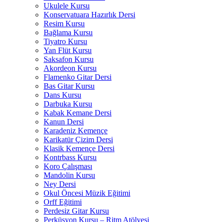
Ukulele Kursu
Konservatuara Hazırlık Dersi
Resim Kursu
Bağlama Kursu
Tiyatro Kursu
Yan Flüt Kursu
Saksafon Kursu
Akordeon Kursu
Flamenko Gitar Dersi
Bas Gitar Kursu
Dans Kursu
Darbuka Kursu
Kabak Kemane Dersi
Kanun Dersi
Karadeniz Kemençe
Karikatür Çizim Dersi
Klasik Kemençe Dersi
Kontrbass Kursu
Koro Çalışması
Mandolin Kursu
Ney Dersi
Okul Öncesi Müzik Eğitimi
Orff Eğitimi
Perdesiz Gitar Kursu
Perküsyon Kursu – Ritm Atölyesi