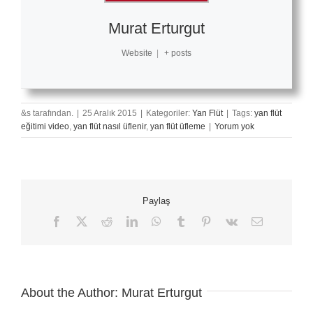
Murat Erturgut
Website
|
+ posts
&s tarafından.
|
25 Aralık 2015
|
Kategoriler:
Yan Flüt
|
Tags:
yan flüt
eğitimi video
,
yan flüt nasıl üflenir
,
yan flüt üfleme
|
Yorum yok
Paylaş
Facebook
X
Reddit
LinkedIn
WhatsApp
Tumblr
Pinterest
Vk
E-
posta
About the Author:
Murat Erturgut