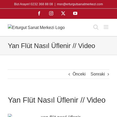
Skip
Bizi Arayın! 0232 368 88 08
|
msn@erturgutsanatmerkezi.com
to
Facebook
Instagram
X
YouTube
content
Yan Flüt Nasıl Üflenir // Video
Önceki
Sonraki
Yan Flüt Nasıl Üflenir // Video