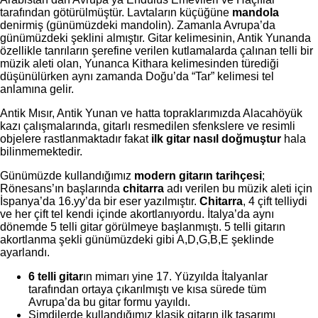
tarafından götürülmüştür. Lavtaların küçüğüne
mandola
denirmiş (günümüzdeki mandolin). Zamanla Avrupa’da
günümüzdeki şeklini almıştır. Gitar kelimesinin, Antik Yunanda
özellikle tanrıların şerefine verilen kutlamalarda çalınan telli bir
müzik aleti olan, Yunanca Kithara kelimesinden türediği
düşünülürken aynı zamanda Doğu’da “Tar” kelimesi tel
anlamına gelir.
Antik Mısır, Antik Yunan ve hatta topraklarımızda Alacahöyük
kazı çalışmalarında, gitarlı resmedilen sfenkslere ve resimli
objelere rastlanmaktadır fakat
ilk gitar
nasıl doğmuştur
hala
bilinmemektedir.
Günümüzde kullandığımız
modern gitarın tarihçesi
;
Rönesans’ın başlarında
chitarra
adı verilen bu müzik aleti için
İspanya’da 16.yy’da bir eser yazılmıştır.
Chitarra
, 4 çift telliydi
ve her çift tel kendi içinde akortlanıyordu. İtalya’da aynı
dönemde 5 telli gitar görülmeye başlanmıştı. 5 telli gitarın
akortlanma şekli günümüzdeki gibi A,D,G,B,E şeklinde
ayarlandı.
6 telli gitar
ın mimarı yine 17. Yüzyılda İtalyanlar
tarafından ortaya çıkarılmıştı ve kısa sürede tüm
Avrupa’da bu gitar formu yayıldı.
Şimdilerde kullandığımız klasik gitarın ilk tasarımı