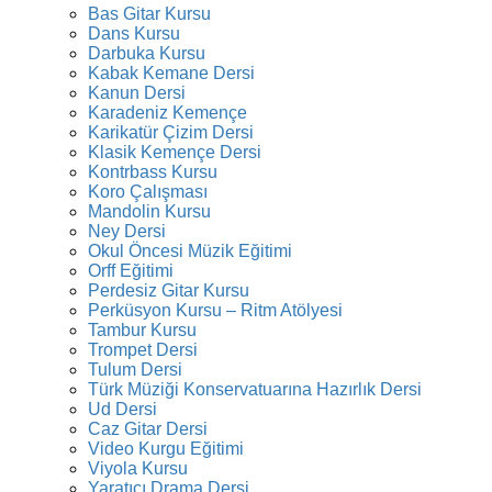
Bas Gitar Kursu
Dans Kursu
Darbuka Kursu
Kabak Kemane Dersi
Kanun Dersi
Karadeniz Kemençe
Karikatür Çizim Dersi
Klasik Kemençe Dersi
Kontrbass Kursu
Koro Çalışması
Mandolin Kursu
Ney Dersi
Okul Öncesi Müzik Eğitimi
Orff Eğitimi
Perdesiz Gitar Kursu
Perküsyon Kursu – Ritm Atölyesi
Tambur Kursu
Trompet Dersi
Tulum Dersi
Türk Müziği Konservatuarına Hazırlık Dersi
Ud Dersi
Caz Gitar Dersi
Video Kurgu Eğitimi
Viyola Kursu
Yaratıcı Drama Dersi