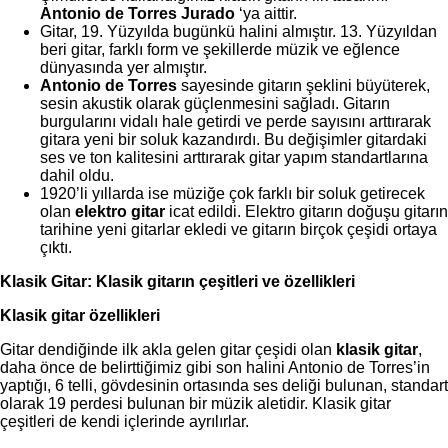
Antonio de Torres Jurado
‘ya aittir.
Gitar, 19. Yüzyılda bugünkü halini almıştır. 13. Yüzyıldan
beri gitar, farklı form ve şekillerde müzik ve eğlence
dünyasında yer almıştır.
Antonio de Torres
sayesinde gitarın şeklini büyüterek,
sesin akustik olarak güçlenmesini sağladı. Gitarın
burgularını vidalı hale getirdi ve perde sayısını arttırarak
gitara yeni bir soluk kazandırdı. Bu değişimler gitardaki
ses ve ton kalitesini arttırarak gitar yapım standartlarına
dahil oldu.
1920’li yıllarda ise müziğe çok farklı bir soluk getirecek
olan
elektro gitar
icat edildi. Elektro gitarın doğuşu gitarın
tarihine yeni gitarlar ekledi ve gitarın birçok çeşidi ortaya
çıktı.
Klasik Gitar: Klasik gitarın çeşitleri ve özellikleri
Klasik gitar
özellikleri
Gitar dendiğinde ilk akla gelen gitar çeşidi olan
klasik gitar
,
daha önce de belirttiğimiz gibi son halini Antonio de Torres’in
yaptığı, 6 telli, gövdesinin ortasında ses deliği bulunan, standart
olarak 19 perdesi bulunan bir müzik aletidir. Klasik gitar
çeşitleri de kendi içlerinde ayrılırlar.