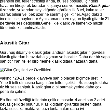
prensibi ise, teller titreştiği anda, bu ses boşluğu içindeki
havanın titreşerek buradan dışarıya ses vermesidir.
Klasik gitar
üzerinde, yukarıdan sayıldığında görülen ilk 3 tel, kalın teller
olarak bilinir ve ipek üzerine sarılmış çeliktirler. Aşağıdaki 3
ince tel ise, naylondur.Aynı zamanda en uygun fiyatlı gitardır.21
perdeyle ses değiştirilir.Genellikle klasik ve flamenko müzik
türlerinde kullanılmaktadır.
Akustik Gitar
Görünüş itibariyle klasik gitarı andıran akustik gitarın gövdesi
klasik gitardan biraz daha şişman ve basıktır. Daha dar bir sapa
sahiptir.Yani teller birbirlerine klasik gitara nazaran daha
yakındır.20-21 perde klavyeye sahip olacak biçimde üretilir.
Yine 6 telli olmasına karşın tüm telleri çeliktir. Bu sebeple daha
tiz bir ses sahiptir. Klasik gitar gibi parmak yerine daha çok
pena ile çalınır.
En önemli özelliği tellerinin çelik olmasıdır. 4 adet sarı 2 adet
beyaz çelik tel bulunur. Klasik gitarın çıkardığı sesten daha
fazla ses çıkarmakta ve bazı tonlamaları daha iyi