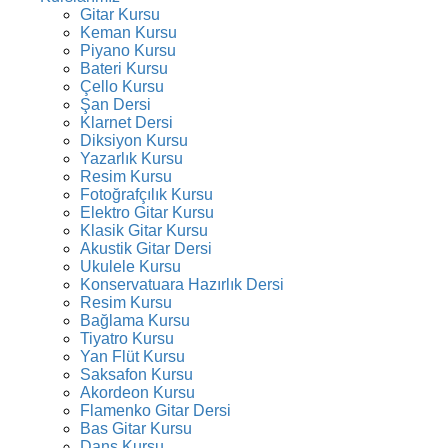
Gitar Kursu
Keman Kursu
Piyano Kursu
Bateri Kursu
Çello Kursu
Şan Dersi
Klarnet Dersi
Diksiyon Kursu
Yazarlık Kursu
Resim Kursu
Fotoğrafçılık Kursu
Elektro Gitar Kursu
Klasik Gitar Kursu
Akustik Gitar Dersi
Ukulele Kursu
Konservatuara Hazırlık Dersi
Resim Kursu
Bağlama Kursu
Tiyatro Kursu
Yan Flüt Kursu
Saksafon Kursu
Akordeon Kursu
Flamenko Gitar Dersi
Bas Gitar Kursu
Dans Kursu