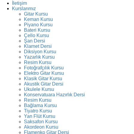
İletişim
Kurslarımız
Gitar Kursu
Keman Kursu
Piyano Kursu
Bateri Kursu
Çello Kursu
Şan Dersi
Klarnet Dersi
Diksiyon Kursu
Yazarlık Kursu
Resim Kursu
Fotoğrafçılık Kursu
Elektro Gitar Kursu
Klasik Gitar Kursu
Akustik Gitar Dersi
Ukulele Kursu
Konservatuara Hazırlık Dersi
Resim Kursu
Bağlama Kursu
Tiyatro Kursu
Yan Flüt Kursu
Saksafon Kursu
Akordeon Kursu
Flamenko Gitar Dersi