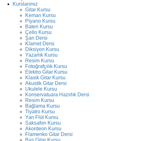
Kurslarımız
Gitar Kursu
Keman Kursu
Piyano Kursu
Bateri Kursu
Çello Kursu
Şan Dersi
Klarnet Dersi
Diksiyon Kursu
Yazarlık Kursu
Resim Kursu
Fotoğrafçılık Kursu
Elektro Gitar Kursu
Klasik Gitar Kursu
Akustik Gitar Dersi
Ukulele Kursu
Konservatuara Hazırlık Dersi
Resim Kursu
Bağlama Kursu
Tiyatro Kursu
Yan Flüt Kursu
Saksafon Kursu
Akordeon Kursu
Flamenko Gitar Dersi
Bas Gitar Kursu