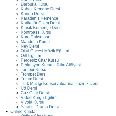
Darbuka Kursu
Kabak Kemane Dersi
Kanun Dersi
Karadeniz Kemençe
Karikatür Çizim Dersi
Klasik Kemençe Dersi
Kontrbass Kursu
Koro Çalışması
Mandolin Kursu
Ney Dersi
Okul Öncesi Müzik Eğitimi
Orff Eğitimi
Perdesiz Gitar Kursu
Perküsyon Kursu – Ritm Atölyesi
Tambur Kursu
Trompet Dersi
Tulum Dersi
Türk Müziği Konservatuarına Hazırlık Dersi
Ud Dersi
Caz Gitar Dersi
Video Kurgu Eğitimi
Viyola Kursu
Yaratıcı Drama Dersi
Online Kurslar