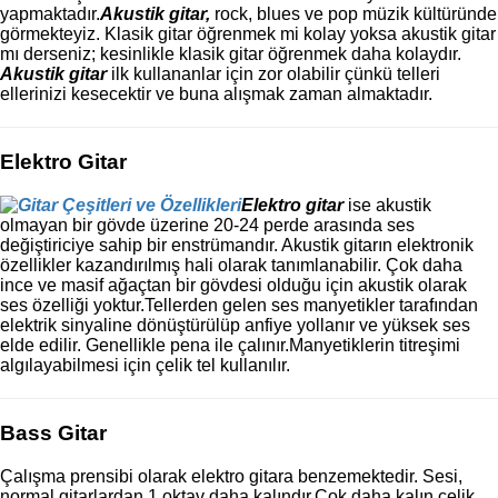
yapmaktadır.
Akustik gitar,
rock, blues ve pop müzik kültüründe
görmekteyiz. Klasik gitar öğrenmek mi kolay yoksa akustik gitar
mı derseniz; kesinlikle klasik gitar öğrenmek daha kolaydır.
Akustik gitar
ilk kullananlar için zor olabilir çünkü telleri
ellerinizi kesecektir ve buna alışmak zaman almaktadır.
Elektro Gitar
Elektro gitar
ise akustik
olmayan bir gövde üzerine 20-24 perde arasında ses
değiştiriciye sahip bir enstrümandır. Akustik gitarın elektronik
özellikler kazandırılmış hali olarak tanımlanabilir. Çok daha
ince ve masif ağaçtan bir gövdesi olduğu için akustik olarak
ses özelliği yoktur.Tellerden gelen ses manyetikler tarafından
elektrik sinyaline dönüştürülüp anfiye yollanır ve yüksek ses
elde edilir. Genellikle pena ile çalınır.Manyetiklerin titreşimi
algılayabilmesi için çelik tel kullanılır.
Bass Gitar
Çalışma prensibi olarak elektro gitara benzemektedir. Sesi,
normal gitarlardan 1 oktav daha kalındır.Çok daha kalın çelik