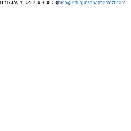
Skip
Bizi Arayın! 0232 368 88 08
|
msn@erturgutsanatmerkezi.com
to
Facebook
Instagram
X
YouTube
content