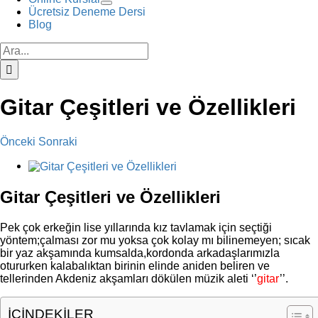
Ücretsiz Deneme Dersi
Blog
Ara:
Gitar Çeşitleri ve Özellikleri
Önceki
Sonraki
View
Larger
Image
Gitar Çeşitleri ve Özellikleri
Pek çok erkeğin lise yıllarında kız tavlamak için seçtiği
yöntem;çalması zor mu yoksa çok kolay mı bilinemeyen; sıcak
bir yaz akşamında kumsalda,kordonda arkadaşlarımızla
otururken kalabalıktan birinin elinde aniden beliren ve
tellerinden Akdeniz akşamları dökülen müzik aleti ‘’
gitar
’’.
İÇİNDEKİLER