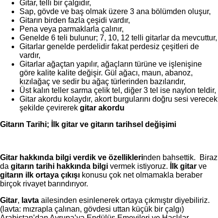
Gitar, telli bir çalgıdır,
Sap, gövde ve baş olmak üzere 3 ana bölümden oluşur,
Gitarın birden fazla çeşidi vardır,
Pena veya parmaklarla çalınır,
Genelde 6 teli bulunur; 7, 10, 12 telli gitarlar da mevcuttur,
Gitarlar genelde perdelidir fakat perdesiz çeşitleri de
vardır,
Gitarlar ağaçtan yapılır, ağaçların türüne ve işlenişine
göre kalite kalite değişir. Gül ağacı, maun, abanoz,
kızılağaç ve sedir bu ağaç türlerinden bazılarıdır,
Üst kalın teller sarma çelik tel, diğer 3 tel ise naylon teldir,
Gitar akordu kolaydır, akort burgularını doğru sesi verecek
şekilde çevirerek
gitar akordu
Gitarın Tarihi; İlk gitar ve gitarın tarihsel değişimi
Gitar hakkında bilgi verdik ve özellikleri
nden bahsettik. Biraz
da
gitarın tarihi hakkında bilgi
vermek istiyoruz.
İlk gitar
ve
gitarın ilk ortaya çıkışı
konusu çok net olmamakla beraber
birçok rivayet barındırıyor.
Gitar
,
lavta
ailesinden esinlenerek ortaya çıkmıştır diyebiliriz.
(lavta: mızrapla çalınan, gövdesi uttan küçük bir çalgı)
Arabistan’dan Avrupa’ya Endülüs Emevileri ve Haçlılar