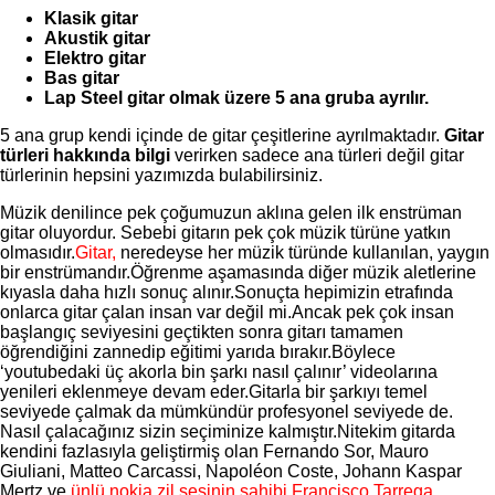
Klasik gitar
Akustik gitar
Elektro gitar
Bas gitar
Lap Steel gitar olmak üzere 5 ana gruba ayrılır.
5 ana grup kendi içinde de gitar çeşitlerine ayrılmaktadır.
Gitar
türleri hakkında bilgi
verirken sadece ana türleri değil gitar
türlerinin hepsini yazımızda bulabilirsiniz.
Müzik denilince pek çoğumuzun aklına gelen ilk enstrüman
gitar oluyordur. Sebebi gitarın pek çok müzik türüne yatkın
olmasıdır.
Gitar,
neredeyse her müzik türünde kullanılan, yaygın
bir enstrümandır.Öğrenme aşamasında diğer müzik aletlerine
kıyasla daha hızlı sonuç alınır.Sonuçta hepimizin etrafında
onlarca gitar çalan insan var değil mi.Ancak pek çok insan
başlangıç seviyesini geçtikten sonra gitarı tamamen
öğrendiğini zannedip eğitimi yarıda bırakır.Böylece
‘youtubedaki üç akorla bin şarkı nasıl çalınır’ videolarına
yenileri eklenmeye devam eder.Gitarla bir şarkıyı temel
seviyede çalmak da mümkündür profesyonel seviyede de.
Nasıl çalacağınız sizin seçiminize kalmıştır.Nitekim gitarda
kendini fazlasıyla geliştirmiş olan Fernando Sor, Mauro
Giuliani, Matteo Carcassi, Napoléon Coste, Johann Kaspar
Mertz ve
ünlü nokia zil sesinin sahibi Francisco Tarrega