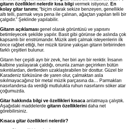
gitarın özellikleri nelerdir
kısa bilgi
vermek istiyoruz.
En
kolay gitar tanımı
; “biçim olarak sekize benzeyen, genellikle
altı telli, parmak veya pena ile çalınan, ağaçtan yapılan telli bir
çalgıdır.” Şeklinde yapılabilir.
Gitarın açıklaması
genel olarak görüntüsü ve yapısını
betimleyecek şekilde yapılır. Basit gibi görünse de aslında çok
kapsamlı bir enstrümandır. Müzik aleti çalmak isteyenlerin ilk
önce rağbet ettiği, her müzik türüne yakışan gitarın birbirinden
farklı çeşitleri bulunur.
Gitarın her çeşidi ayrı bir zevk, her biri ayrı bir renktir. İnsanın
kalbine yaslayarak çaldığı, onunla zaman geçirirken bütün
sıkıntılardan, dertlerden uzaklaştırabilen bir dosttur. Güzel bir
Karadeniz türküsüne de yaren olur, çalmaktan asla
sıkılmayacağınız bir metal müzik parçasına da… Parmakları
nasırlandırsa da verdiği mutlulukla ruhun nasırlarını söker atar
çoğumuzda.
Gitar hakkında bilgi ve özellikleri kısaca
anlatmaya çalıştık.
Aşağıdaki maddelerde
gitarın özelliklerini
daha net
görebilirsiniz.
Kısaca gitar özellikleri nelerdir?