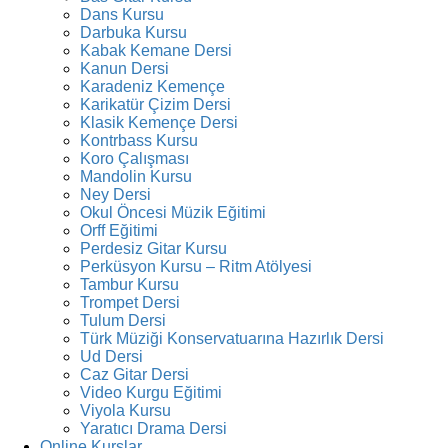
Dans Kursu
Darbuka Kursu
Kabak Kemane Dersi
Kanun Dersi
Karadeniz Kemençe
Karikatür Çizim Dersi
Klasik Kemençe Dersi
Kontrbass Kursu
Koro Çalışması
Mandolin Kursu
Ney Dersi
Okul Öncesi Müzik Eğitimi
Orff Eğitimi
Perdesiz Gitar Kursu
Perküsyon Kursu – Ritm Atölyesi
Tambur Kursu
Trompet Dersi
Tulum Dersi
Türk Müziği Konservatuarına Hazırlık Dersi
Ud Dersi
Caz Gitar Dersi
Video Kurgu Eğitimi
Viyola Kursu
Yaratıcı Drama Dersi
Online Kurslar