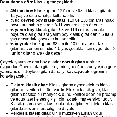
Boyutlarına göre klasik gitar çeşitleri
;
4/4 tam boy klasik gitar
: 127 cm ve üzeri klasik gitardır.
11 yaş ve üstü rahatça kullanabilir.
¾ üç çeyrek boy klasik gitar
: 110 ve 130 cm arasındaki
boyutlara sahip gitardır, 8-11 yaş arası için önerilir.
½ yarım boy klasik gitar
: 98 ve 114 cm arasındaki
boyutta olan gitarlara yarım boy klasik gitar denir. 5 ila 8
yaş arasındaki çocuklar kullanabilir.
¼ çeyrek klasik gitar
: 83 cm ile 107 cm arasındaki
gitarlara verilen isimdir. 4-6 yaş çocuklar için uygundur.
¼
junior gitar
olarak da geçer.
Çeyrek, yarım ve orta boy gitarlar
çocuk gitarı
tabirine
uygundur. Önemli olan gitar seçimini çocuğunuzun yaşına göre
yapmanızdır. Böylece gitarı daha iyi
kavrayacak
, öğrenimi
kolaylaşacaktır.
Elektro klasik gitar
: Klasik gitarın ayrıca elektro klasik
gitar adı verilen bir türü vardır. Elektro klasik gitar, klasik
gitarın basitçe bir manyetik, bunu kontrol eden bir preamp
ve equalizer ile ses çıkışı için jak takılmış versiyonudur.
Klasik gitarda ses akustik olarak dağılırken, elektro klasik
gitarda ses amfi aracılığı ile duyulur.
Perdesiz klasik gitar
: Ünlü müzisyen Erkan Oğur