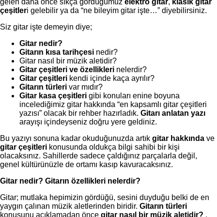
gelen daha önce sıkça gördüğümüz
elektro gitar
,
klasik gitar
çeşitler
i gelebilir ya da “ne bileyim gitar işte…” diyebilirsiniz.
Siz gitar işte demeyin diye;
Gitar nedir?
Gitarın kısa tarihçesi
nedir?
Gitar nasıl bir müzik aletidir?
Gitar çeşitleri ve özellikleri
nelerdir?
Gitar çeşitleri
kendi içinde kaça ayrılır?
Gitarın türleri
var mıdır?
Gitar kasa çeşitleri
gibi konuları enine boyuna
incelediğimiz gitar hakkında “en kapsamlı gitar çeşitleri
yazısı” olacak bir rehber hazırladık.
Gitarı anlatan yazı
arayışı içindeyseniz doğru yere geldiniz.
Bu yazıyı sonuna kadar okuduğunuzda artık
gitar hakkında
ve
gitar çeşitleri
konusunda oldukça bilgi sahibi bir kişi
olacaksınız. Sahillerde sadece çaldığınız parçalarla değil,
genel kültürünüzle de ortamı kasıp kavuracaksınız.
Gitar nedir? Gitarın özellikleri nelerdir?
Gitar; mutlaka hepimizin gördüğü, sesini duyduğu belki de en
yaygın çalınan müzik aletlerinden biridir.
Gitarın türleri
konusunu açıklamadan önce
gitar nasıl bir müzik aletidir?
,