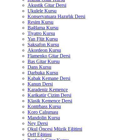
Akustik Gitar Dersi
Ukulele Kursu
Konservatuara Hazırlık Dersi
Resim Kursu
Bağlama Kursu
Tiyatro Kursu
Yan Flüt Kursu
Saksafon Kursu
Akordeon Kursu
Flamenko Gitar Dersi
Bas Gitar Kursu
Dans Kursu
Darbuka Kursu
Kabak Kemane Dersi
Kanun Dersi
Karadeniz Kemençe
Karikatür Çizim Dersi
Klasik Kemençe Dersi
Kontrbass Kursu
Koro Çalışması
Mandolin Kursu
Ney Dersi
Okul Öncesi Müzik Eğitimi
Orff Eğitimi