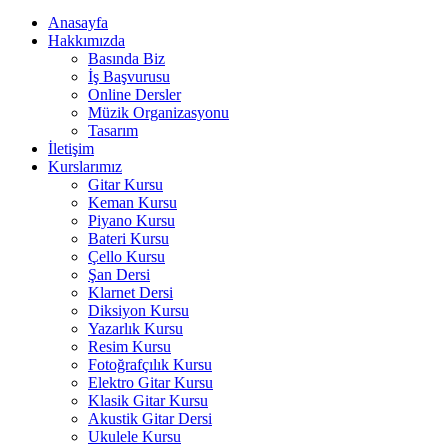
Anasayfa
Hakkımızda
Basında Biz
İş Başvurusu
Online Dersler
Müzik Organizasyonu
Tasarım
İletişim
Kurslarımız
Gitar Kursu
Keman Kursu
Piyano Kursu
Bateri Kursu
Çello Kursu
Şan Dersi
Klarnet Dersi
Diksiyon Kursu
Yazarlık Kursu
Resim Kursu
Fotoğrafçılık Kursu
Elektro Gitar Kursu
Klasik Gitar Kursu
Akustik Gitar Dersi
Ukulele Kursu