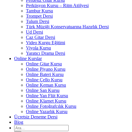
Perdesiz Gitar Kursu
Perküsyon Kursu – Ritm Atölyesi
Tambur Kursu
Trompet Dersi
Tulum Dersi
Türk Müziği Konservatuarına Hazırlık Dersi
Ud Dersi
Caz Gitar Dersi
Video Kurgu Eğitimi
Viyola Kursu
Yaratıcı Drama Dersi
Online Kurslar
Online Gitar Kursu
Online Piyano Kursu
Online Bateri Kursu
Online Çello Kursu
Online Keman Kursu
Online Şan Kursu
Online Yan Flüt Kursu
Online Klarnet Kursu
Online Fotoğrafçılık Kursu
Online Yazarlık Kursu
Ücretsiz Deneme Dersi
Blog
Ara: