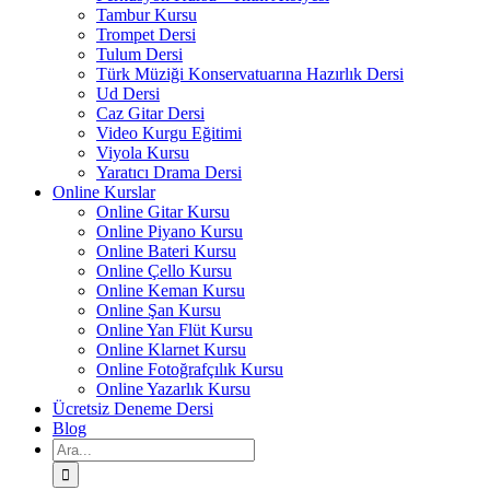
Tambur Kursu
Trompet Dersi
Tulum Dersi
Türk Müziği Konservatuarına Hazırlık Dersi
Ud Dersi
Caz Gitar Dersi
Video Kurgu Eğitimi
Viyola Kursu
Yaratıcı Drama Dersi
Online Kurslar
Online Gitar Kursu
Online Piyano Kursu
Online Bateri Kursu
Online Çello Kursu
Online Keman Kursu
Online Şan Kursu
Online Yan Flüt Kursu
Online Klarnet Kursu
Online Fotoğrafçılık Kursu
Online Yazarlık Kursu
Ücretsiz Deneme Dersi
Blog
Ara: