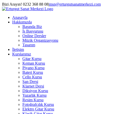
Skip
Bizi Arayın! 0232 368 88 08
|
msn@erturgutsanatmerkezi.com
to
Facebook
Instagram
X
YouTube
content
Anasayfa
Hakkımızda
Basında Biz
İş Başvurusu
Online Dersler
Müzik Organizasyonu
Tasarım
İletişim
Kurslarımız
Gitar Kursu
Keman Kursu
Piyano Kursu
Bateri Kursu
Çello Kursu
Şan Dersi
Klarnet Dersi
Diksiyon Kursu
Yazarlık Kursu
Resim Kursu
Fotoğrafçılık Kursu
Elektro Gitar Kursu
Klasik Gitar Kursu