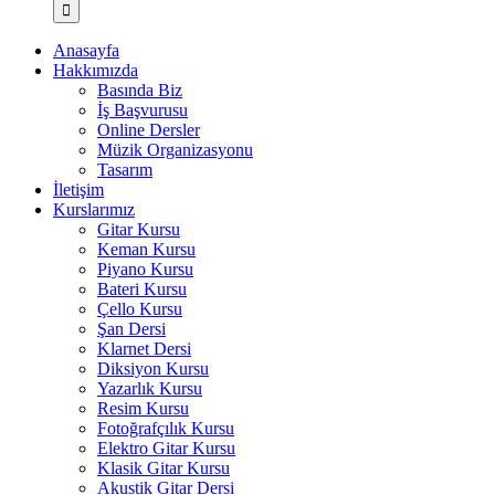
Anasayfa
Hakkımızda
Basında Biz
İş Başvurusu
Online Dersler
Müzik Organizasyonu
Tasarım
İletişim
Kurslarımız
Gitar Kursu
Keman Kursu
Piyano Kursu
Bateri Kursu
Çello Kursu
Şan Dersi
Klarnet Dersi
Diksiyon Kursu
Yazarlık Kursu
Resim Kursu
Fotoğrafçılık Kursu
Elektro Gitar Kursu
Klasik Gitar Kursu
Akustik Gitar Dersi