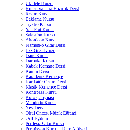
Ukulele Kursu
Konservatuara Hazırlık Dersi
Resim Kursu
Bağlama Kursu
Tiyatro Kursu
Yan Flüt Kursu
Saksafon Kursu
Akordeon Kursu
Flamenko Gitar Dersi
Bas Gitar Kursu
Dans Kursu
Darbuka Kursu
Kabak Kemane Dersi
Kanun Dersi
Karadeniz Kemençe
Karikatür Çizim Dersi
Klasik Kemençe Dersi
Kontrbass Kursu
Koro Çalışması
Mandolin Kursu
Ney Dersi
Okul Öncesi Müzik Eğitimi
Orff Eğitimi
Perdesiz Gitar Kursu
Perküsyon Kursu – Ritm Atölyesi