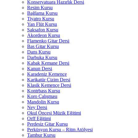
Konservatuara Hazırlık Dersi
Resim Kursu
Bağlama Kursu
Tiyatro Kursu
Yan Flüt Kursu
Saksafon Kursu
Akordeon Kursu
Flamenko Gitar Dersi
Bas Gitar Kursu
Dans Kursu
Darbuka Kursu
Kabak Kemane Dersi
Kanun Dersi
Karadeniz Kemençe
Karikatür Çizim Dersi
Klasik Kemençe Dersi
Kontrbass Kursu
Koro Çalışması
Mandolin Kursu
Ney Dersi
Okul Öncesi Müzik Eğitimi
Orff Eğitimi
Perdesiz Gitar Kursu
Perküsyon Kursu – Ritm Atölyesi
Tambur Kursu