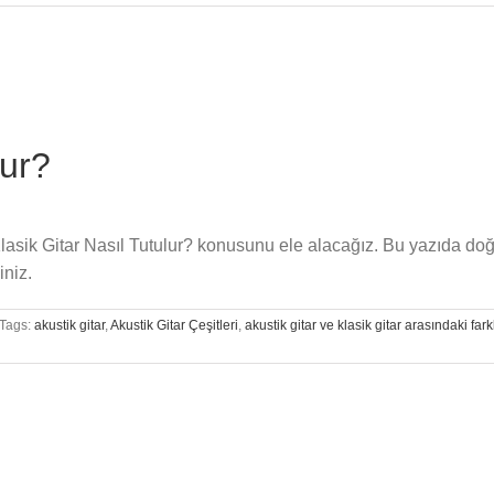
Bend
Yapmak
İçin
Tüyolar
için
lur?
 Klasik Gitar Nasıl Tutulur? konusunu ele alacağız. Bu yazıda do
iniz.
Tags:
akustik gitar
,
Akustik Gitar Çeşitleri
,
akustik gitar ve klasik gitar arasındaki fark