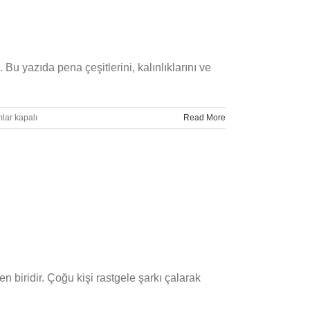
Bu yazıda pena çeşitlerini, kalınlıklarını ve
da
lar kapalı
Read More
i
r?
n biridir. Çoğu kişi rastgele şarkı çalarak