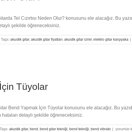
itarda Tel Cızırtısı Neden Olur? konusunu ele alacağız. Bu yazıda 
detaylı şekilde öğreneceksiniz.
Tags:
akustik gitar
,
akustik gitar fiyatları
,
akustik gitar izmir
,
elektro gitar karşıyaka
|
çin Tüyolar
 Gitar Bend Yapmak İçin Tüyolar konusunu ele alacağız. Bu yazıda
hataları detaylı şekilde öğreneceksiniz.
Gitarda
Tags:
akustik gitar
,
bend
,
bend gitar tekniği
,
bend tekniği
,
bend vibrato
|
yorumlar k