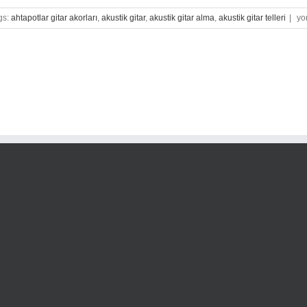
Ev
gs:
ahtapotlar gitar akorları
,
akustik gitar
,
akustik gitar alma
,
akustik gitar telleri
|
yor
Git
Ça
Pro
Nas
Yap
için