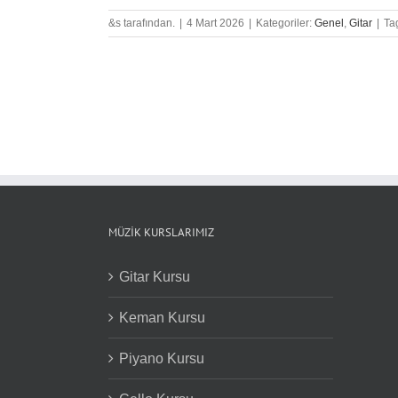
&s tarafından.
|
4 Mart 2026
|
Kategoriler:
Genel
,
Gitar
|
Ta
MÜZIK KURSLARIMIZ
Gitar Kursu
Keman Kursu
Piyano Kursu