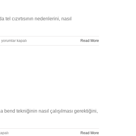
tel cızırtısının nedenlerini, nasıl
Gitarda
yorumlar kapalı
Read More
Tel
Cızırtısı
Neden
Olur?
için
 bend tekniğinin nasıl çalışılması gerektiğini,
apalı
Read More