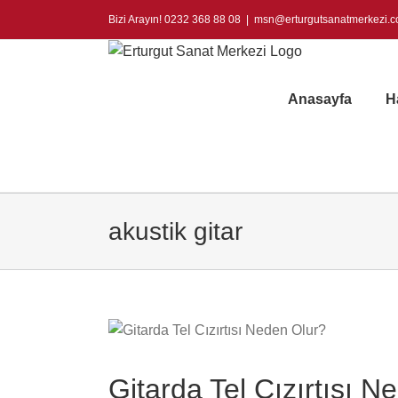
Skip
Bizi Arayın! 0232 368 88 08
|
msn@erturgutsanatmerkezi.
to
content
Anasayfa
H
akustik gitar
Gitarda Tel Cızırtısı N