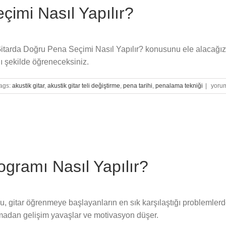
imi Nasıl Yapılır?
Gitarda Doğru Pena Seçimi Nasıl Yapılır? konusunu ele alacağız. 
ı şekilde öğreneceksiniz.
Gitar
ags:
akustik gitar
,
akustik gitar teli değiştirme
,
pena tarihi
,
penalama tekniği
|
yorum
Doğru
Pena
Seçim
Nasıl
Yapılı
için
gramı Nasıl Yapılır?
u, gitar öğrenmeye başlayanların en sık karşılaştığı problemlerde
olmadan gelişim yavaşlar ve motivasyon düşer.