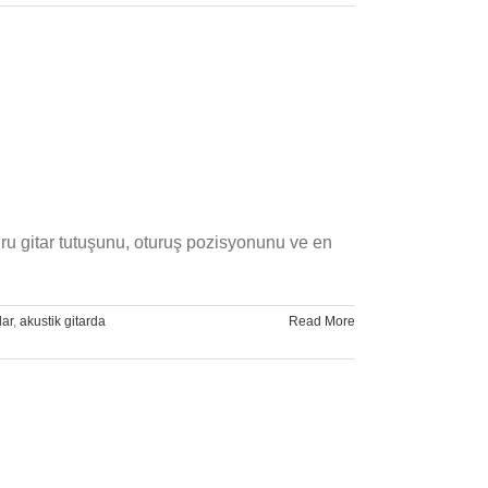
ğru gitar tutuşunu, oturuş pozisyonunu ve en
lar
,
akustik gitarda
Read More