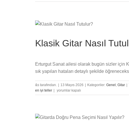
Klasik Gitar Nasıl Tutu
Erturgut Sanat ailesi olarak bugün sizler için
sık yapılan hataları detaylı şekilde öğreneceks
&s tarafından.
|
13 Mayıs 2026
|
Kategoriler:
Genel
,
Gitar
|
Klasik
en iyi teller
|
yorumlar kapalı
Gitar
Nasıl
Tutulur?
için