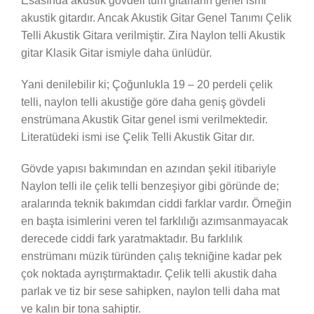
Esasında akustik gövdeli tüm gitarların genel ismi
akustik gitardır. Ancak Akustik Gitar Genel Tanımı Çelik
Telli Akustik Gitara verilmiştir. Zira Naylon telli Akustik
gitar Klasik Gitar ismiyle daha ünlüdür.
Yani denilebilir ki; Çoğunlukla 19 – 20 perdeli çelik
telli, naylon telli akustiğe göre daha geniş gövdeli
enstrümana Akustik Gitar genel ismi verilmektedir.
Literatüdeki ismi ise Çelik Telli Akustik Gitar dır.
Gövde yapısı bakımından en azından şekil itibariyle
Naylon telli ile çelik telli benzeşiyor gibi göründe de;
aralarında teknik bakımdan ciddi farklar vardır. Örneğin
en başta isimlerini veren tel farklılığı azımsanmayacak
derecede ciddi fark yaratmaktadır. Bu farklılık
enstrümanı müzik türünden çalış tekniğine kadar pek
çok noktada ayrıştırmaktadır. Çelik telli akustik daha
parlak ve tiz bir sese sahipken, naylon telli daha mat
ve kalın bir tona sahiptir.