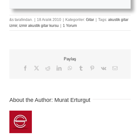
&s tarafından.
|
18 Aralık 2010
|
Kategoriler:
Gitar
|
Tags:
akustik gitar
izmir
,
izmir akustik gitar kursu
|
1 Yorum
Paylaş
Facebook
X
Reddit
LinkedIn
WhatsApp
Tumblr
Pinterest
Vk
E-
posta
About the Author:
Murat Erturgut