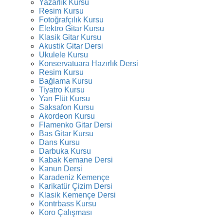
Yazarlık Kursu
Resim Kursu
Fotoğrafçılık Kursu
Elektro Gitar Kursu
Klasik Gitar Kursu
Akustik Gitar Dersi
Ukulele Kursu
Konservatuara Hazırlık Dersi
Resim Kursu
Bağlama Kursu
Tiyatro Kursu
Yan Flüt Kursu
Saksafon Kursu
Akordeon Kursu
Flamenko Gitar Dersi
Bas Gitar Kursu
Dans Kursu
Darbuka Kursu
Kabak Kemane Dersi
Kanun Dersi
Karadeniz Kemençe
Karikatür Çizim Dersi
Klasik Kemençe Dersi
Kontrbass Kursu
Koro Çalışması