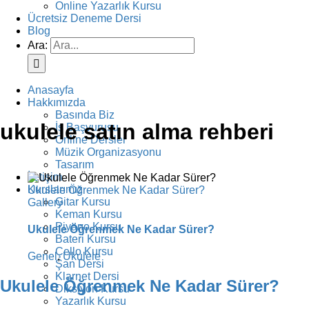
Online Yazarlık Kursu
Ücretsiz Deneme Dersi
Blog
Ara:
Anasayfa
Hakkımızda
Basında Biz
ukulele satın alma rehberi
İş Başvurusu
Online Dersler
Müzik Organizasyonu
Tasarım
İletişim
Kurslarımız
Ukulele Öğrenmek Ne Kadar Sürer?
Gitar Kursu
Gallery
Keman Kursu
Piyano Kursu
Ukulele Öğrenmek Ne Kadar Sürer?
Bateri Kursu
Çello Kursu
Genel
,
Ukulele
Şan Dersi
Klarnet Dersi
Ukulele Öğrenmek Ne Kadar Sürer?
Diksiyon Kursu
Yazarlık Kursu