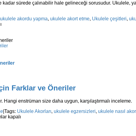
e kadar sürede çalınabilir hale gelineceği sorusudur. Ukulele, y
ukulele akordu yapma
,
ukulele akort etme
,
Ukulele çeşitleri
,
uku
ı
iler
neriler
çin Farklar ve Öneriler
iler. Hangi enstrüman size daha uygun, karşılaştırmalı inceleme.
le
|
Tags:
Ukulele Akorları
,
ukulele egzersizleri
,
ukulele nasıl akort
lar kapalı