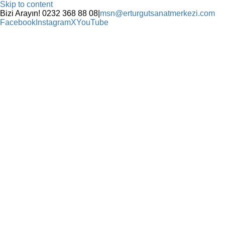
Skip to content
Bizi Arayın! 0232 368 88 08
|
msn@erturgutsanatmerkezi.com
Facebook
Instagram
X
YouTube