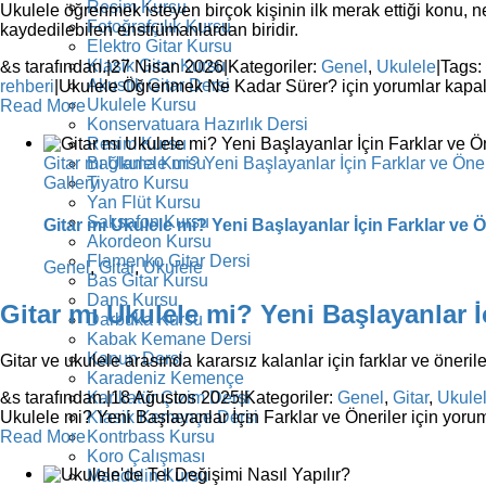
Resim Kursu
Ukulele öğrenmek isteyen birçok kişinin ilk merak ettiği konu, n
Fotoğrafçılık Kursu
kaydedilebilen enstrümanlardan biridir.
Elektro Gitar Kursu
Klasik Gitar Kursu
&s tarafından.
|
27 Nisan 2026
|
Kategoriler:
Genel
,
Ukulele
|
Tags:
Akustik Gitar Dersi
rehberi
|
Ukulele Öğrenmek Ne Kadar Sürer? için
yorumlar kapal
Ukulele Kursu
Read More
Konservatuara Hazırlık Dersi
Resim Kursu
Gitar mı Ukulele mi? Yeni Başlayanlar İçin Farklar ve Öner
Bağlama Kursu
Gallery
Tiyatro Kursu
Yan Flüt Kursu
Saksafon Kursu
Gitar mı Ukulele mi? Yeni Başlayanlar İçin Farklar ve Ö
Akordeon Kursu
Flamenko Gitar Dersi
Genel
,
Gitar
,
Ukulele
Bas Gitar Kursu
Dans Kursu
Gitar mı Ukulele mi? Yeni Başlayanlar İ
Darbuka Kursu
Kabak Kemane Dersi
Kanun Dersi
Gitar ve ukulele arasında kararsız kalanlar için farklar ve öner
Karadeniz Kemençe
Karikatür Çizim Dersi
&s tarafından.
|
18 Ağustos 2025
|
Kategoriler:
Genel
,
Gitar
,
Ukule
Klasik Kemençe Dersi
Ukulele mi? Yeni Başlayanlar İçin Farklar ve Öneriler için
yorum
Kontrbass Kursu
Read More
Koro Çalışması
Mandolin Kursu