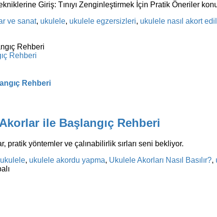
Tekniklerine Giriş: Tınıyı Zenginleştirmek İçin Pratik Öneriler ko
ar ve sanat
,
ukulele
,
ukulele egzersizleri
,
ukulele nasıl akort edil
gıç Rehberi
şlangıç Rehberi
 Akorlar ile Başlangıç Rehberi
pratik yöntemler ve çalınabilirlik sırları seni bekliyor.
ukulele
,
ukulele akordu yapma
,
Ukulele Akorları Nasıl Basılır?
,
alı