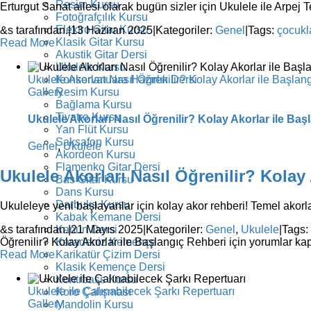
Resim Kursu
Erturgut Sanat ailesi olarak bugün sizler için Ukulele ile Arpej 
Fotoğrafçılık Kursu
Elektro Gitar Kursu
&s tarafından.
|
13 Haziran 2025
|
Kategoriler:
Genel
|
Tags:
çocukl
Klasik Gitar Kursu
Read More
Akustik Gitar Dersi
Ukulele Kursu
Ukulele Akorları Nasıl Öğrenilir? Kolay Akorlar ile Başlan
Konservatuara Hazırlık Dersi
Gallery
Resim Kursu
Bağlama Kursu
Tiyatro Kursu
Ukulele Akorları Nasıl Öğrenilir? Kolay Akorlar ile Ba
Yan Flüt Kursu
Saksafon Kursu
Genel
,
Ukulele
Akordeon Kursu
Flamenko Gitar Dersi
Ukulele Akorları Nasıl Öğrenilir? Kolay
Bas Gitar Kursu
Dans Kursu
Darbuka Kursu
Ukuleleye yeni başlayanlar için kolay akor rehberi! Temel akorlar, 
Kabak Kemane Dersi
Kanun Dersi
&s tarafından.
|
21 Mayıs 2025
|
Kategoriler:
Genel
,
Ukulele
|
Tags:
Karadeniz Kemençe
Öğrenilir? Kolay Akorlar ile Başlangıç Rehberi için
yorumlar kap
Karikatür Çizim Dersi
Read More
Klasik Kemençe Dersi
Kontrbass Kursu
Ukulele ile Çalınabilecek Şarkı Repertuarı
Koro Çalışması
Gallery
Mandolin Kursu