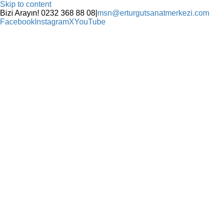
Skip to content
Bizi Arayın! 0232 368 88 08
|
msn@erturgutsanatmerkezi.com
Facebook
Instagram
X
YouTube