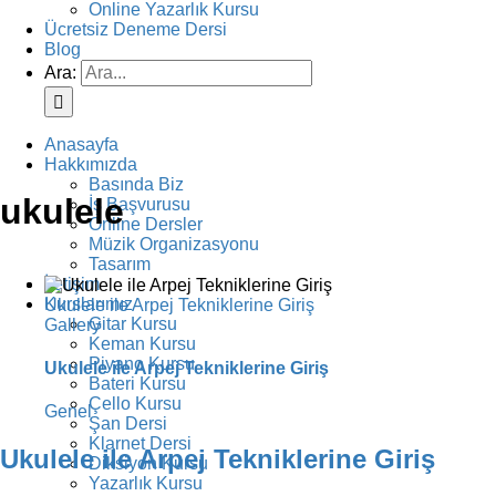
Online Yazarlık Kursu
Ücretsiz Deneme Dersi
Blog
Ara:
Anasayfa
Hakkımızda
Basında Biz
ukulele
İş Başvurusu
Online Dersler
Müzik Organizasyonu
Tasarım
İletişim
Kurslarımız
Ukulele ile Arpej Tekniklerine Giriş
Gitar Kursu
Gallery
Keman Kursu
Piyano Kursu
Ukulele ile Arpej Tekniklerine Giriş
Bateri Kursu
Çello Kursu
Genel
Şan Dersi
Klarnet Dersi
Ukulele ile Arpej Tekniklerine Giriş
Diksiyon Kursu
Yazarlık Kursu