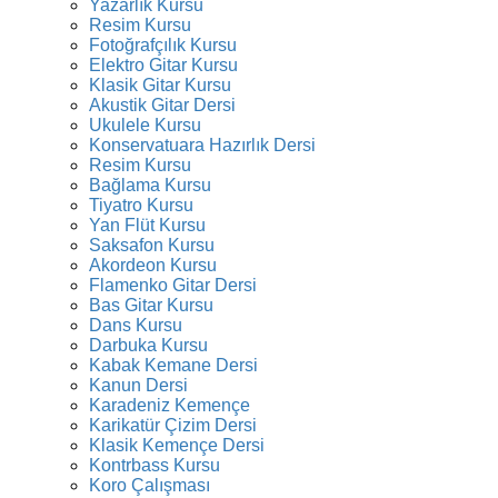
Yazarlık Kursu
Resim Kursu
Fotoğrafçılık Kursu
Elektro Gitar Kursu
Klasik Gitar Kursu
Akustik Gitar Dersi
Ukulele Kursu
Konservatuara Hazırlık Dersi
Resim Kursu
Bağlama Kursu
Tiyatro Kursu
Yan Flüt Kursu
Saksafon Kursu
Akordeon Kursu
Flamenko Gitar Dersi
Bas Gitar Kursu
Dans Kursu
Darbuka Kursu
Kabak Kemane Dersi
Kanun Dersi
Karadeniz Kemençe
Karikatür Çizim Dersi
Klasik Kemençe Dersi
Kontrbass Kursu
Koro Çalışması