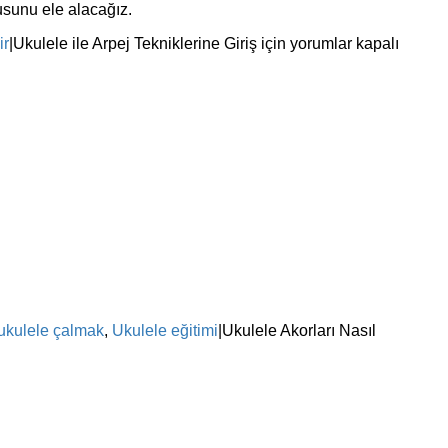
nusunu ele alacağız.
ir
|
Ukulele ile Arpej Tekniklerine Giriş için
yorumlar kapalı
ukulele çalmak
,
Ukulele eğitimi
|
Ukulele Akorları Nasıl