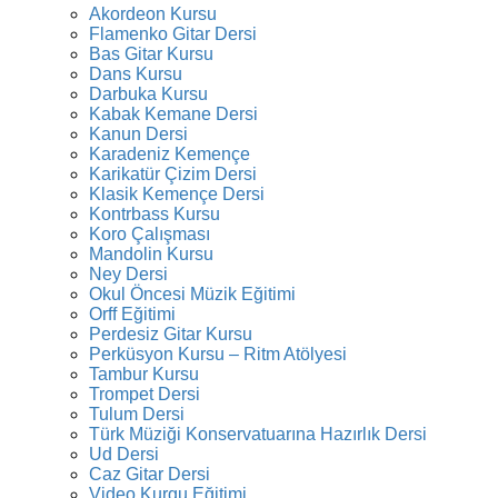
Akordeon Kursu
Flamenko Gitar Dersi
Bas Gitar Kursu
Dans Kursu
Darbuka Kursu
Kabak Kemane Dersi
Kanun Dersi
Karadeniz Kemençe
Karikatür Çizim Dersi
Klasik Kemençe Dersi
Kontrbass Kursu
Koro Çalışması
Mandolin Kursu
Ney Dersi
Okul Öncesi Müzik Eğitimi
Orff Eğitimi
Perdesiz Gitar Kursu
Perküsyon Kursu – Ritm Atölyesi
Tambur Kursu
Trompet Dersi
Tulum Dersi
Türk Müziği Konservatuarına Hazırlık Dersi
Ud Dersi
Caz Gitar Dersi
Video Kurgu Eğitimi