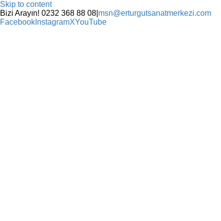
Skip to content
Bizi Arayın! 0232 368 88 08
|
msn@erturgutsanatmerkezi.com
Facebook
Instagram
X
YouTube