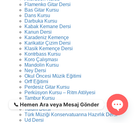
Flamenko Gitar Dersi
Bas Gitar Kursu
Dans Kursu
Darbuka Kursu
Kabak Kemane Dersi
Kanun Dersi
Karadeniz Kemençe
Karikatür Çizim Dersi
Klasik Kemençe Dersi
Kontrbass Kursu
Koro Çalışması
Mandolin Kursu
Ney Dersi
Okul Öncesi Müzik Eğitimi
Orff Eğitimi
Perdesiz Gitar Kursu
Perküsyon Kursu – Ritm Atölyesi
Tambur Kursu
Trompet Dersi
📞 Hemen Ara veya Mesaj Gönder
Tulum Dersi
Türk Müziği Konservatuarına Hazırlık Dersi
Open ch
Ud Dersi
Caz Gitar Dersi
Video Kurgu Eğitimi
Viyola Kursu