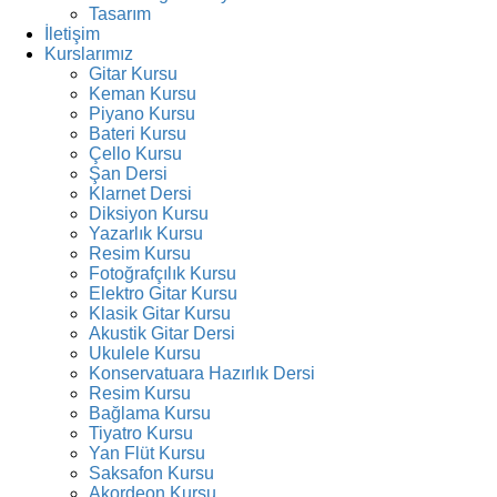
Tasarım
İletişim
Kurslarımız
Gitar Kursu
Keman Kursu
Piyano Kursu
Bateri Kursu
Çello Kursu
Şan Dersi
Klarnet Dersi
Diksiyon Kursu
Yazarlık Kursu
Resim Kursu
Fotoğrafçılık Kursu
Elektro Gitar Kursu
Klasik Gitar Kursu
Akustik Gitar Dersi
Ukulele Kursu
Konservatuara Hazırlık Dersi
Resim Kursu
Bağlama Kursu
Tiyatro Kursu
Yan Flüt Kursu
Saksafon Kursu
Akordeon Kursu