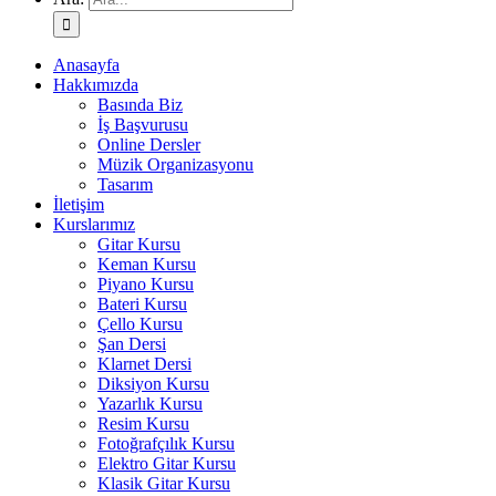
Anasayfa
Hakkımızda
Basında Biz
İş Başvurusu
Online Dersler
Müzik Organizasyonu
Tasarım
İletişim
Kurslarımız
Gitar Kursu
Keman Kursu
Piyano Kursu
Bateri Kursu
Çello Kursu
Şan Dersi
Klarnet Dersi
Diksiyon Kursu
Yazarlık Kursu
Resim Kursu
Fotoğrafçılık Kursu
Elektro Gitar Kursu
Klasik Gitar Kursu