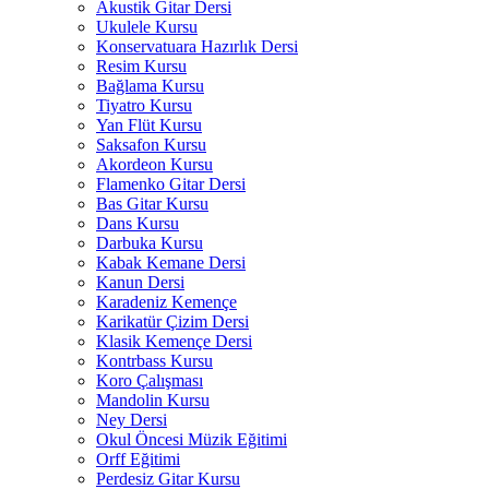
Akustik Gitar Dersi
Ukulele Kursu
Konservatuara Hazırlık Dersi
Resim Kursu
Bağlama Kursu
Tiyatro Kursu
Yan Flüt Kursu
Saksafon Kursu
Akordeon Kursu
Flamenko Gitar Dersi
Bas Gitar Kursu
Dans Kursu
Darbuka Kursu
Kabak Kemane Dersi
Kanun Dersi
Karadeniz Kemençe
Karikatür Çizim Dersi
Klasik Kemençe Dersi
Kontrbass Kursu
Koro Çalışması
Mandolin Kursu
Ney Dersi
Okul Öncesi Müzik Eğitimi
Orff Eğitimi
Perdesiz Gitar Kursu