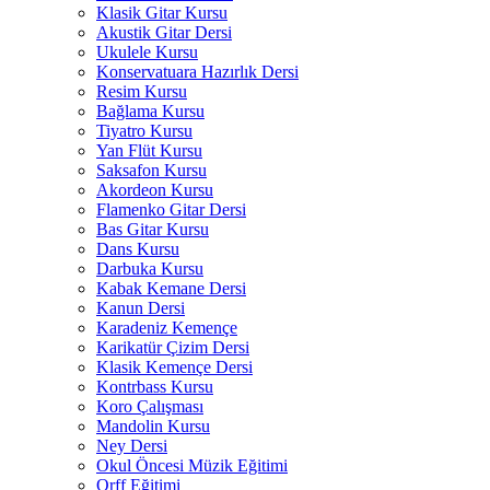
Klasik Gitar Kursu
Akustik Gitar Dersi
Ukulele Kursu
Konservatuara Hazırlık Dersi
Resim Kursu
Bağlama Kursu
Tiyatro Kursu
Yan Flüt Kursu
Saksafon Kursu
Akordeon Kursu
Flamenko Gitar Dersi
Bas Gitar Kursu
Dans Kursu
Darbuka Kursu
Kabak Kemane Dersi
Kanun Dersi
Karadeniz Kemençe
Karikatür Çizim Dersi
Klasik Kemençe Dersi
Kontrbass Kursu
Koro Çalışması
Mandolin Kursu
Ney Dersi
Okul Öncesi Müzik Eğitimi
Orff Eğitimi