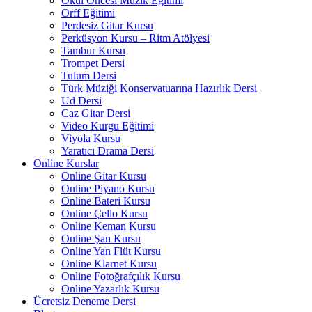
Okul Öncesi Müzik Eğitimi
Orff Eğitimi
Perdesiz Gitar Kursu
Perküsyon Kursu – Ritm Atölyesi
Tambur Kursu
Trompet Dersi
Tulum Dersi
Türk Müziği Konservatuarına Hazırlık Dersi
Ud Dersi
Caz Gitar Dersi
Video Kurgu Eğitimi
Viyola Kursu
Yaratıcı Drama Dersi
Online Kurslar
Online Gitar Kursu
Online Piyano Kursu
Online Bateri Kursu
Online Çello Kursu
Online Keman Kursu
Online Şan Kursu
Online Yan Flüt Kursu
Online Klarnet Kursu
Online Fotoğrafçılık Kursu
Online Yazarlık Kursu
Ücretsiz Deneme Dersi