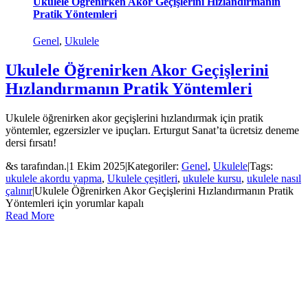
Ukulele Öğrenirken Akor Geçişlerini Hızlandırmanın
Pratik Yöntemleri
Genel
,
Ukulele
Ukulele Öğrenirken Akor Geçişlerini
Hızlandırmanın Pratik Yöntemleri
Ukulele öğrenirken akor geçişlerini hızlandırmak için pratik
yöntemler, egzersizler ve ipuçları. Erturgut Sanat’ta ücretsiz deneme
dersi fırsatı!
&s tarafından.
|
1 Ekim 2025
|
Kategoriler:
Genel
,
Ukulele
|
Tags:
ukulele akordu yapma
,
Ukulele çeşitleri
,
ukulele kursu
,
ukulele nasıl
çalınır
|
Ukulele Öğrenirken Akor Geçişlerini Hızlandırmanın Pratik
Yöntemleri için
yorumlar kapalı
Read More