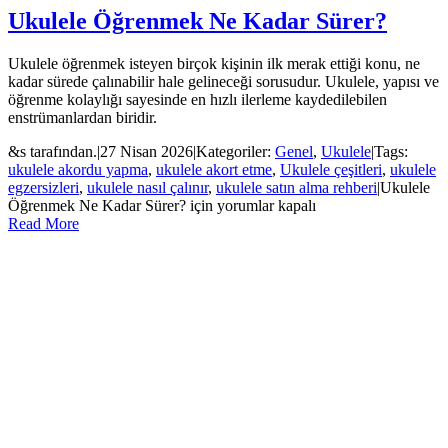
Ukulele Öğrenmek Ne Kadar Sürer?
Ukulele öğrenmek isteyen birçok kişinin ilk merak ettiği konu, ne
kadar sürede çalınabilir hale gelineceği sorusudur. Ukulele, yapısı ve
öğrenme kolaylığı sayesinde en hızlı ilerleme kaydedilebilen
enstrümanlardan biridir.
&s tarafından.
|
27 Nisan 2026
|
Kategoriler:
Genel
,
Ukulele
|
Tags:
ukulele akordu yapma
,
ukulele akort etme
,
Ukulele çeşitleri
,
ukulele
egzersizleri
,
ukulele nasıl çalınır
,
ukulele satın alma rehberi
|
Ukulele
Öğrenmek Ne Kadar Sürer? için
yorumlar kapalı
Read More