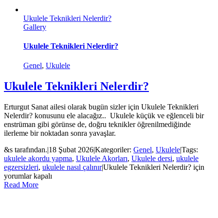
Ukulele Teknikleri Nelerdir?
Gallery
Ukulele Teknikleri Nelerdir?
Genel
,
Ukulele
Ukulele Teknikleri Nelerdir?
Erturgut Sanat ailesi olarak bugün sizler için Ukulele Teknikleri
Nelerdir? konusunu ele alacağız.. Ukulele küçük ve eğlenceli bir
enstrüman gibi görünse de, doğru teknikler öğrenilmediğinde
ilerleme bir noktadan sonra yavaşlar.
&s tarafından.
|
18 Şubat 2026
|
Kategoriler:
Genel
,
Ukulele
|
Tags:
ukulele akordu yapma
,
Ukulele Akorları
,
Ukulele dersi
,
ukulele
egzersizleri
,
ukulele nasıl çalınır
|
Ukulele Teknikleri Nelerdir? için
yorumlar kapalı
Read More