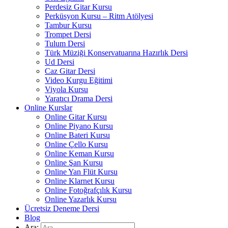
Perdesiz Gitar Kursu
Perküsyon Kursu – Ritm Atölyesi
Tambur Kursu
Trompet Dersi
Tulum Dersi
Türk Müziği Konservatuarına Hazırlık Dersi
Ud Dersi
Caz Gitar Dersi
Video Kurgu Eğitimi
Viyola Kursu
Yaratıcı Drama Dersi
Online Kurslar
Online Gitar Kursu
Online Piyano Kursu
Online Bateri Kursu
Online Çello Kursu
Online Keman Kursu
Online Şan Kursu
Online Yan Flüt Kursu
Online Klarnet Kursu
Online Fotoğrafçılık Kursu
Online Yazarlık Kursu
Ücretsiz Deneme Dersi
Blog
Ara: