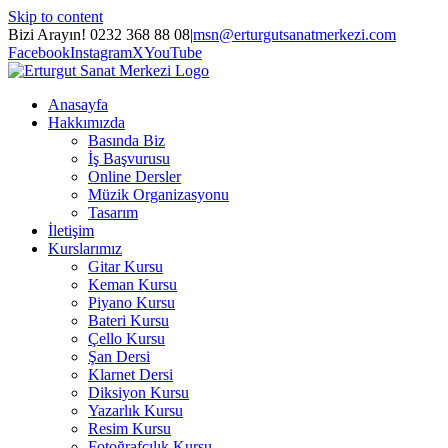
Skip to content
Bizi Arayın! 0232 368 88 08
|
msn@erturgutsanatmerkezi.com
Facebook
Instagram
X
YouTube
Anasayfa
Hakkımızda
Basında Biz
İş Başvurusu
Online Dersler
Müzik Organizasyonu
Tasarım
İletişim
Kurslarımız
Gitar Kursu
Keman Kursu
Piyano Kursu
Bateri Kursu
Çello Kursu
Şan Dersi
Klarnet Dersi
Diksiyon Kursu
Yazarlık Kursu
Resim Kursu
Fotoğrafçılık Kursu