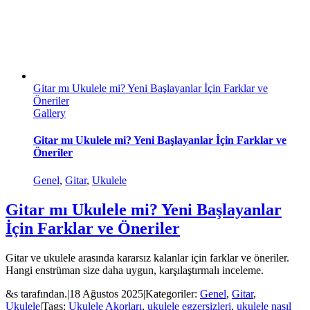
Gitar mı Ukulele mi? Yeni Başlayanlar İçin Farklar ve
Öneriler
Gallery
Gitar mı Ukulele mi? Yeni Başlayanlar İçin Farklar ve
Öneriler
Genel
,
Gitar
,
Ukulele
Gitar mı Ukulele mi? Yeni Başlayanlar
İçin Farklar ve Öneriler
Gitar ve ukulele arasında kararsız kalanlar için farklar ve öneriler.
Hangi enstrüman size daha uygun, karşılaştırmalı inceleme.
&s tarafından.
|
18 Ağustos 2025
|
Kategoriler:
Genel
,
Gitar
,
Ukulele
|
Tags:
Ukulele Akorları
,
ukulele egzersizleri
,
ukulele nasıl