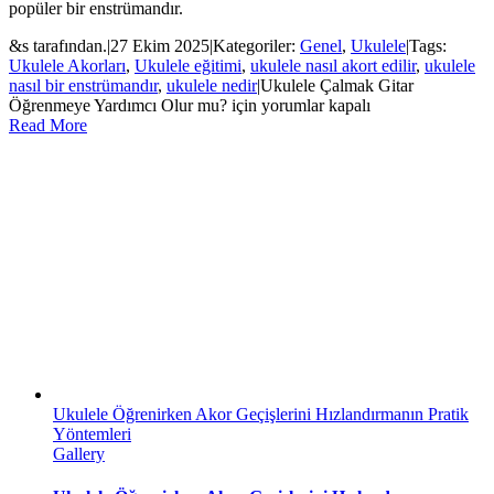
popüler bir enstrümandır.
&s tarafından.
|
27 Ekim 2025
|
Kategoriler:
Genel
,
Ukulele
|
Tags:
Ukulele Akorları
,
Ukulele eğitimi
,
ukulele nasıl akort edilir
,
ukulele
nasıl bir enstrümandır
,
ukulele nedir
|
Ukulele Çalmak Gitar
Öğrenmeye Yardımcı Olur mu? için
yorumlar kapalı
Read More
Ukulele Öğrenirken Akor Geçişlerini Hızlandırmanın Pratik
Yöntemleri
Gallery