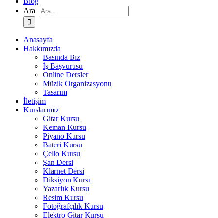
Blog
Ara:
Anasayfa
Hakkımızda
Basında Biz
İş Başvurusu
Online Dersler
Müzik Organizasyonu
Tasarım
İletişim
Kurslarımız
Gitar Kursu
Keman Kursu
Piyano Kursu
Bateri Kursu
Çello Kursu
Şan Dersi
Klarnet Dersi
Diksiyon Kursu
Yazarlık Kursu
Resim Kursu
Fotoğrafçılık Kursu
Elektro Gitar Kursu