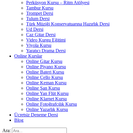
Perküsyon Kursu – Ritm Atölyesi
Tambur Kursu
Trompet Dersi
Tulum Dersi
Türk Müziği Konservatuarına Hazırlık Dersi
Ud Dersi
Caz Gitar Dersi
Video Kurgu Eğitimi
Viyola Kursu
Yaratıcı Drama Dersi
Online Kurslar
Online Gitar Kursu
Online Piyano Kursu
Online Bateri Kursu
Online Çello Kursu
Online Keman Kursu
Online Şan Kursu
Online Yan Flüt Kursu
Online Klarnet Kursu
Online Fotoğrafçılık Kursu
Online Yazarlık Kursu
Ücretsiz Deneme Dersi
Blog
Ara: