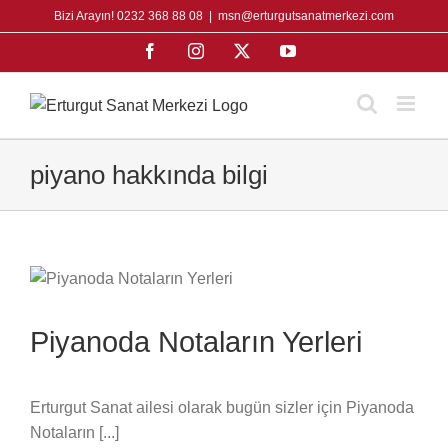
Skip
Bizi Arayın! 0232 368 88 08
|
msn@erturgutsanatmerkezi.com
to
Facebook
Instagram
X
YouTube
content
piyano hakkında bilgi
Piyanoda Notaların Yerleri
Erturgut Sanat ailesi olarak bugün sizler için Piyanoda
Notaların [...]