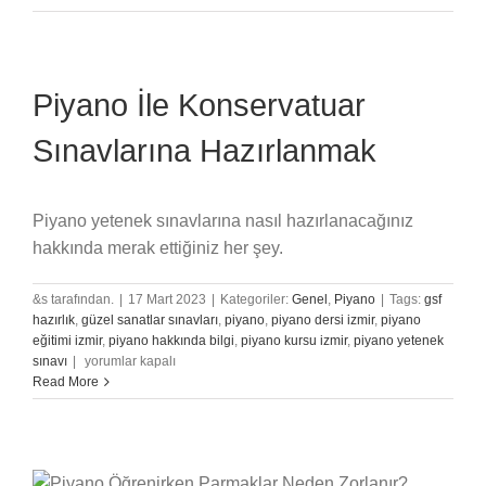
Ne
Kadar
Sürer
için
Piyano İle Konservatuar
Sınavlarına Hazırlanmak
Piyano yetenek sınavlarına nasıl hazırlanacağınız
hakkında merak ettiğiniz her şey.
&s tarafından.
|
17 Mart 2023
|
Kategoriler:
Genel
,
Piyano
|
Tags:
gsf
hazırlık
,
güzel sanatlar sınavları
,
piyano
,
piyano dersi izmir
,
piyano
eğitimi izmir
,
piyano hakkında bilgi
,
piyano kursu izmir
,
piyano yetenek
Piyano
sınavı
|
yorumlar kapalı
İle
Read More
Konservatuar
Sınavlarına
Hazırlanmak
için