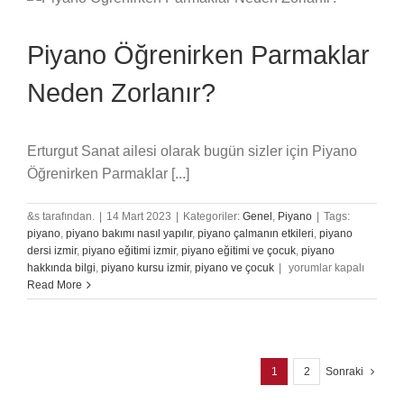
Piyano Öğrenirken Parmaklar
Neden Zorlanır?
Erturgut Sanat ailesi olarak bugün sizler için Piyano
Öğrenirken Parmaklar [...]
&s tarafından.
|
14 Mart 2023
|
Kategoriler:
Genel
,
Piyano
|
Tags:
piyano
,
piyano bakımı nasıl yapılır
,
piyano çalmanın etkileri
,
piyano
dersi izmir
,
piyano eğitimi izmir
,
piyano eğitimi ve çocuk
,
piyano
Piyano
hakkında bilgi
,
piyano kursu izmir
,
piyano ve çocuk
|
yorumlar kapalı
Öğrenirken
Read More
Parmaklar
Neden
Zorlanır?
için
1
2
Sonraki