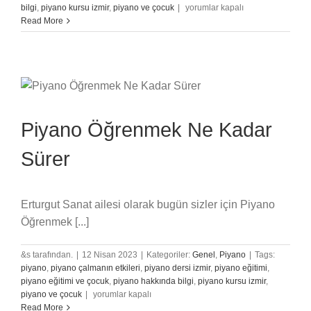
Piyano
bilgi
,
piyano kursu izmir
,
piyano ve çocuk
|
yorumlar kapalı
Öğrenmek
Read More
Zor
Mu?
için
Piyano Öğrenmek Ne Kadar
Sürer
Erturgut Sanat ailesi olarak bugün sizler için Piyano
Öğrenmek [...]
&s tarafından.
|
12 Nisan 2023
|
Kategoriler:
Genel
,
Piyano
|
Tags:
piyano
,
piyano çalmanın etkileri
,
piyano dersi izmir
,
piyano eğitimi
,
piyano eğitimi ve çocuk
,
piyano hakkında bilgi
,
piyano kursu izmir
,
Piyano
piyano ve çocuk
|
yorumlar kapalı
Öğrenmek
Read More