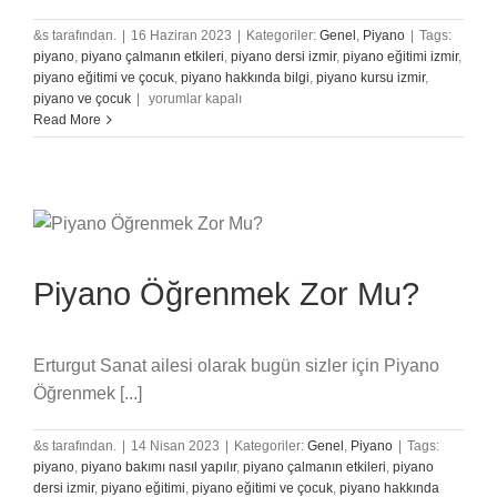
&s tarafından.
|
16 Haziran 2023
|
Kategoriler:
Genel
,
Piyano
|
Tags:
piyano
,
piyano çalmanın etkileri
,
piyano dersi izmir
,
piyano eğitimi izmir
,
piyano eğitimi ve çocuk
,
piyano hakkında bilgi
,
piyano kursu izmir
,
Piyanoda
piyano ve çocuk
|
yorumlar kapalı
Notaların
Read More
Yerleri
için
Piyano Öğrenmek Zor Mu?
Erturgut Sanat ailesi olarak bugün sizler için Piyano
Öğrenmek [...]
&s tarafından.
|
14 Nisan 2023
|
Kategoriler:
Genel
,
Piyano
|
Tags:
piyano
,
piyano bakımı nasıl yapılır
,
piyano çalmanın etkileri
,
piyano
dersi izmir
,
piyano eğitimi
,
piyano eğitimi ve çocuk
,
piyano hakkında