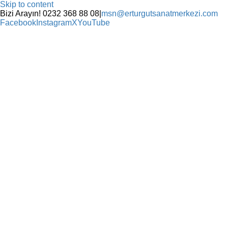
Skip to content
Bizi Arayın! 0232 368 88 08
|
msn@erturgutsanatmerkezi.com
Facebook
Instagram
X
YouTube