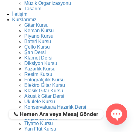
Müzik Organizasyonu
Tasarım
İletişim
Kurslarımız
Gitar Kursu
Keman Kursu
Piyano Kursu
Bateri Kursu
Çello Kursu
Şan Dersi
Klarnet Dersi
Diksiyon Kursu
Yazarlık Kursu
Resim Kursu
Fotoğrafçılık Kursu
Elektro Gitar Kursu
Klasik Gitar Kursu
Akustik Gitar Dersi
Ukulele Kursu
Konservatuara Hazırlık Dersi
Resim Kursu
📞 Hemen Ara veya Mesaj Gönder
Bağlama Kursu
Tiyatro Kursu
Open ch
Yan Flüt Kursu
Saksafon Kursu