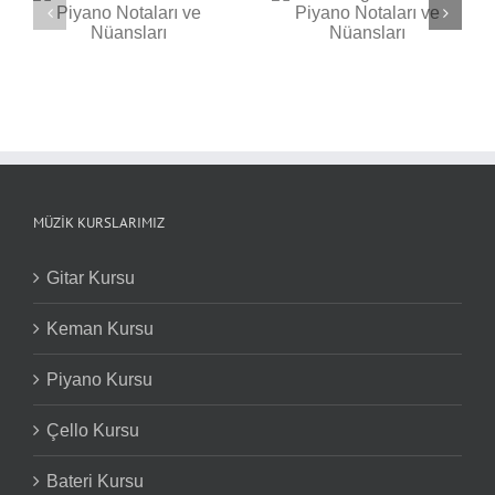
Moonlight Sonata
no
Piyano Notaları ve
ı
Nüansları
Piyanoda Ritim
Hataları Nasıl
Düzeltilir?
MÜZIK KURSLARIMIZ
Gitar Kursu
Keman Kursu
Piyano Kursu
Çello Kursu
Bateri Kursu