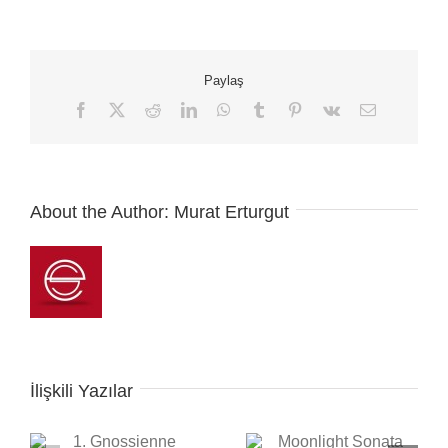
Paylaş
Facebook
X
Reddit
LinkedIn
WhatsApp
Tumblr
Pinterest
Vk
E-
posta
About the Author:
Murat Erturgut
İlişkili Yazılar