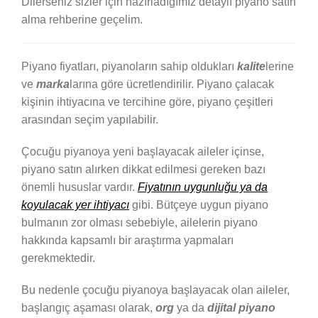
Dilerseniz sizler için hazırladığımız detaylı piyano satın
alma rehberine geçelim.
Piyano fiyatları, piyanoların sahip oldukları
kalite
lerine
ve
marka
larına göre ücretlendirilir. Piyano çalacak
kişinin ihtiyacına ve tercihine göre, piyano çeşitleri
arasından seçim yapılabilir.
Çocuğu piyanoya yeni başlayacak aileler içinse,
piyano satın alırken dikkat edilmesi gereken bazı
önemli hususlar vardır.
Fiyatının uygunluğu ya da
koyulacak yer ihtiyacı
gibi. Bütçeye uygun piyano
bulmanın zor olması sebebiyle, ailelerin piyano
hakkında kapsamlı bir araştırma yapmaları
gerekmektedir.
Bu nedenle çocuğu piyanoya başlayacak olan aileler,
başlangıç aşaması olarak,
org
ya da
dijital piyano