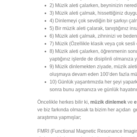
2) Müzik aleti çalarken, beyninizin nerede
3) Müzik aleti çalmak, hissettiğiniz duy
4) Dinlemeyi çok sevdiğin bir şarkıyı çal
5) Bir müzik aleti çalarak, tanıştığınız i
6) Müzik aleti çalmak, zihninizi ve beden
7) Müzik (Özellikle klasik veya çok sesli
8) Müzik aleti çalarken, öğrenmenin son
yaptığınız işlerde de disiplinli olmanıza 
9) Müzik dinlemekten ziyade, müzik alet
oluşmaya devam eden 100’den fazla müzik
10) Günlük yaşantımızda her şeyi yaparke
sonra bunu aşmanıza ve günlük hayatınız
Öncelikle herkes bilir ki,
müzik dinlemek
ve
e
ve biz farkında olmasak ta bizim her açıdan ge
araştırma yapmışlar;
FMRI (Functional Magnetic Resonance Imaging