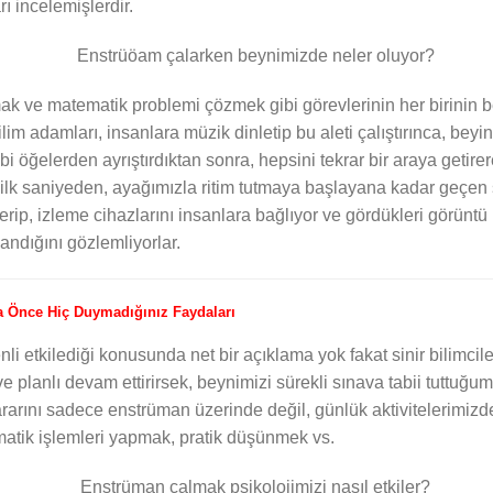
ı incelemişlerdir.
k ve matematik problemi çözmek gibi görevlerinin her birinin be
 Bilim adamları, insanlara müzik dinletip bu aleti çalıştırınca, b
ibi öğelerden ayrıştırdıktan sonra, hepsini tekrar bir araya getir
ilk saniyeden, ayağımızla ritim tutmaya başlayana kadar geçen 
ip, izleme cihazlarını insanlara bağlıyor ve gördükleri görüntü 
llandığını gözlemliyorlar.
ha Önce Hiç Duymadığınız Faydaları
nli etkilediği konusunda net bir açıklama yok fakat sinir bilimciler
ve planlı devam ettirirsek, beynimizi sürekli sınava tabii tuttuğ
ararını sadece enstrüman üzerinde değil, günlük aktivitelerimizd
atik işlemleri yapmak, pratik düşünmek vs.