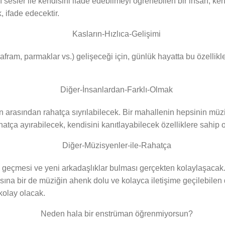
 sesler ile kendisini ifade edebilmeyi öğrenebilen bir insan, k
, ifade edecektir.
ram, parmaklar vs.) gelişeceği için, günlük hayatta bu özellikle
san arasından rahatça sıyrılabilecek. Bir mahallenin hepsinin mü
atça ayırabilecek, kendisini kanıtlayabilecek özelliklere sahip 
me geçmesi ve yeni arkadaşlıklar bulması gerçekten kolaylaşacak. 
n arasına bir de müziğin ahenk dolu ve kolayca iletişime geçilebilen 
kolay olacak.