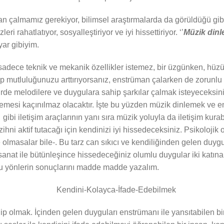
an çalmamız gerekiyor, bilimsel araştırmalarda da görüldüğü gib
ri rahatlatıyor, sosyalleştiriyor ve iyi hissettiriyor. ‘’
Müzik dinl
yar gibiyim.
adece teknik ve mekanik özellikler istemez, bir üzgünken, hüzü
p mutluluğunuzu arttırıyorsanız, enstrüman çalarken de zorunlu d
rde melodilere ve duygulara sahip şarkılar çalmak isteyeceksiniz,
ilemesi kaçınılmaz olacaktır. İşte bu yüzden müzik dinlemek ve
im gibi iletişim araçlarının yanı sıra müzik yoluyla da iletişim k
 aktif tutacağı için kendinizi iyi hissedeceksiniz. Psikolojik o
lmasalar bile-. Bu tarz can sıkıcı ve kendiliğinden gelen duygul
sanat ile bütünleşince hissedeceğiniz olumlu duygular iki katına 
u yönlerin sonuçlarını madde madde yazalım.
ip olmak. İçinden gelen duyguları enstrümanı ile yansıtabilen bi