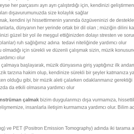
yse her parçasını ayrı ayrı çalıştırdığı için, kendinizi geliştirme
guları dışavurumunuzda size kolaylık sağlar
mak, kendini iyi hissettirmenin yanında özgüveninizi de destekle
nsanlarla, dünyanın her yerinde ortak bir dil olan ; müziğin dilini
inizi güzel bir yol ile meşgul ettiğinizden dolayı stresten ve s
 olanlar) ruh sağlığımız adına tedavi niteliğinde yardımcı olur
u olmadığı için sürekli ve düzenli çalışmak sizin, müzik konusu
yardımcı olur
i çalmaya başlayarak, müzik dünyasına giriş yaptığınız ilk anda
 tarzına hakim olup, kendinize sürekli bir şeyler katmanıza ya
n olduğu gibi, bir müzik aleti çalarken odaklanmanız gerektiği 
da da etkili olmasına yardımcı olur
nstrüman çalmak
bizim duygularımızı dışa vurmamıza, hissett
lişmemize, insanlarla iletişim kurmamıza yardımcı olur. Bilim ad
) ve PET (Positron Emission Tomography) adında iki tarama al