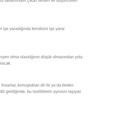
endi bedeninden çıkan sesleri ve düşünceleri
r işe yaradığında kendisini işe yarar
zisyen olma olasılığının düşük olmasından yola
olacak.
İnsanlar, konuştukları dil ile ya da beden
dili geldiğinde, bu özelliklerin aynısını taşıyan