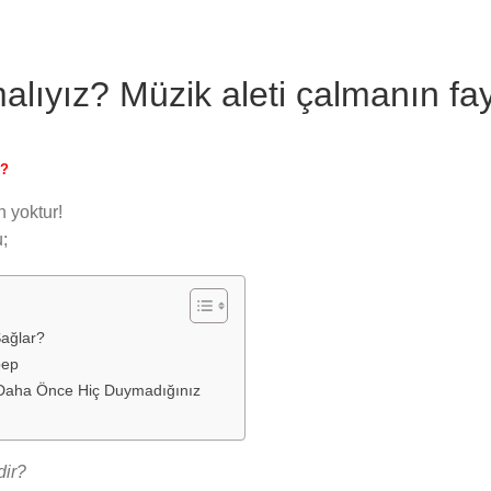
alıyız? Müzik aleti çalmanın fay
r?
 yoktur!
;
ağlar?
bep
ki Daha Önce Hiç Duymadığınız
dir?