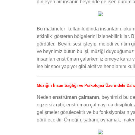
dinleyen bir insanın beyninde gelişen durumlar
Bu makineler kullanıldığında insanların, okuma
etkinlik gösteren bölgelerini izlenebilir kılar.
gördüler. Beyin, sesi işleyip, melodi ve ritim g
ve beynimiz bütün bu işi, müziği duyduğumuz 
insanları enstrüman çalarken izlemeye karar ver
ise bir spor yapıyor gibi aktif ve her alanını ku
Müziğin İnsan Sağlığı ve Psikolojisi Üzerindeki Da
Neden
enstrüman çalmanın
, beynimizi bu de
egzersiz gibi, enstrüman çalmayı da disiplinli 
gelişmeler görülecektir ve bu fonksiyonların y
görülecektir. Örneğin; satranç oynamak, matem