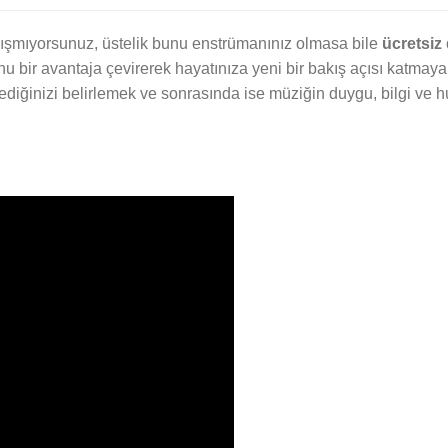
ışmıyorsunuz, üstelik bunu enstrümanınız olmasa bile
ücretsiz
nu bir avantaja çevirerek hayatınıza yeni bir bakış açısı katma
ediğinizi belirlemek ve sonrasında ise müziğin duygu, bilgi ve 