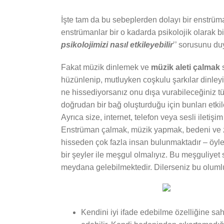
İşte tam da bu sebeplerden dolayı bir enstrüm
enstrümanlar bir o kadarda psikolojik olarak bizle
psikolojimizi nasıl etkileyebilir
’’ sorusunu du
Fakat müzik dinlemek ve
müzik aleti çalmak
s
hüzünlenip, mutluyken coşkulu şarkılar dinleyi
ne hissediyorsanız onu dışa vurabileceğiniz tü
doğrudan bir bağ oluşturduğu için bunları etk
Ayrıca size, internet, telefon veya sesli iletiş
Enstrüman çalmak, müzik yapmak, bedeni ve zihni
hisseden çok fazla insan bulunmaktadır – öyle o
bir şeyler ile meşgul olmalıyız. Bu meşguliyet 
meydana gelebilmektedir. Dilerseniz bu oluml
Kendini iyi ifade edebilme özelliğine sah