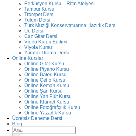
Perküsyon Kursu – Ritm Atölyesi
Tambur Kursu
Trompet Dersi
Tulum Dersi
Türk Müziği Konservatuarına Hazırlık Dersi
Ud Dersi
Caz Gitar Dersi
Video Kurgu Eğitimi
Viyola Kursu
Yaratıcı Drama Dersi
Online Kurslar
Online Gitar Kursu
Online Piyano Kursu
Online Bateri Kursu
Online Çello Kursu
Online Keman Kursu
Online Şan Kursu
Online Yan Flüt Kursu
Online Klarnet Kursu
Online Fotoğrafçılık Kursu
Online Yazarlık Kursu
Ücretsiz Deneme Dersi
Blog
Ara: