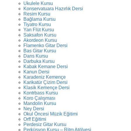
Ukulele Kursu
Konservatuara Hazırlık Dersi
Resim Kursu
Bağlama Kursu
Tiyatro Kursu
Yan Flüt Kursu
Saksafon Kursu
Akordeon Kursu
Flamenko Gitar Dersi
Bas Gitar Kursu
Dans Kursu
Darbuka Kursu
Kabak Kemane Dersi
Kanun Dersi
Karadeniz Kemençe
Karikatür Çizim Dersi
Klasik Kemençe Dersi
Kontrbass Kursu
Koro Çalışması
Mandolin Kursu
Ney Dersi
Okul Öncesi Müzik Eğitimi
Orff Eğitimi
Perdesiz Gitar Kursu
Perküsyon Kursu – Ritm Atölyesi