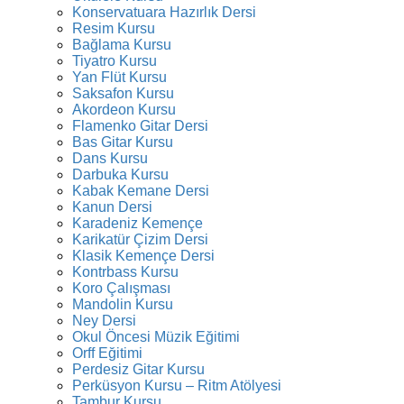
Konservatuara Hazırlık Dersi
Resim Kursu
Bağlama Kursu
Tiyatro Kursu
Yan Flüt Kursu
Saksafon Kursu
Akordeon Kursu
Flamenko Gitar Dersi
Bas Gitar Kursu
Dans Kursu
Darbuka Kursu
Kabak Kemane Dersi
Kanun Dersi
Karadeniz Kemençe
Karikatür Çizim Dersi
Klasik Kemençe Dersi
Kontrbass Kursu
Koro Çalışması
Mandolin Kursu
Ney Dersi
Okul Öncesi Müzik Eğitimi
Orff Eğitimi
Perdesiz Gitar Kursu
Perküsyon Kursu – Ritm Atölyesi
Tambur Kursu