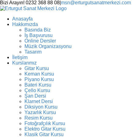
Skip
Bizi Arayın! 0232 368 88 08
|
msn@erturgutsanatmerkezi.com
to
Facebook
Instagram
X
YouTube
content
Anasayfa
Hakkımızda
Basında Biz
İş Başvurusu
Online Dersler
Müzik Organizasyonu
Tasarım
İletişim
Kurslarımız
Gitar Kursu
Keman Kursu
Piyano Kursu
Bateri Kursu
Çello Kursu
Şan Dersi
Klarnet Dersi
Diksiyon Kursu
Yazarlık Kursu
Resim Kursu
Fotoğrafçılık Kursu
Elektro Gitar Kursu
Klasik Gitar Kursu