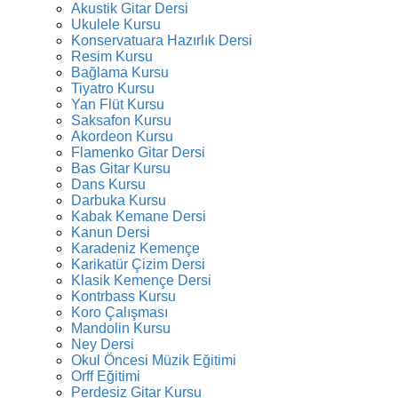
Akustik Gitar Dersi
Ukulele Kursu
Konservatuara Hazırlık Dersi
Resim Kursu
Bağlama Kursu
Tiyatro Kursu
Yan Flüt Kursu
Saksafon Kursu
Akordeon Kursu
Flamenko Gitar Dersi
Bas Gitar Kursu
Dans Kursu
Darbuka Kursu
Kabak Kemane Dersi
Kanun Dersi
Karadeniz Kemençe
Karikatür Çizim Dersi
Klasik Kemençe Dersi
Kontrbass Kursu
Koro Çalışması
Mandolin Kursu
Ney Dersi
Okul Öncesi Müzik Eğitimi
Orff Eğitimi
Perdesiz Gitar Kursu