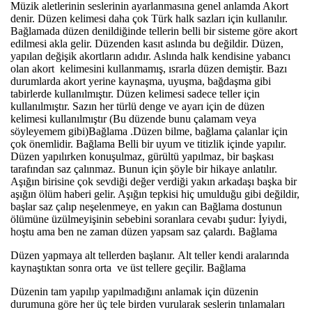
Müzik aletlerinin seslerinin ayarlanmasına genel anlamda Akort
denir. Düzen kelimesi daha çok Türk halk sazları için kullanılır.
Bağlamada düzen denildiğinde tellerin belli bir sisteme göre akort
edilmesi akla gelir. Düzenden kasıt aslında bu değildir. Düzen,
yapılan değişik akortların adıdır. Aslında halk kendisine yabancı
olan akort kelimesini kullanmamış, ısrarla düzen demiştir. Bazı
durumlarda akort yerine kaynaşma, uyuşma, bağdaşma gibi
tabirlerde kullanılmıştır. Düzen kelimesi sadece teller için
kullanılmıştır. Sazın her türlü denge ve ayarı için de düzen
kelimesi kullanılmıştır (Bu düzende bunu çalamam veya
söyleyemem gibi)Bağlama .Düzen bilme, bağlama çalanlar için
çok önemlidir. Bağlama Belli bir uyum ve titizlik içinde yapılır.
Düzen yapılırken konuşulmaz, gürültü yapılmaz, bir başkası
tarafından saz çalınmaz. Bunun için şöyle bir hikaye anlatılır.
Aşığın birisine çok sevdiği değer verdiği yakın arkadaşı başka bir
aşığın ölüm haberi gelir. Aşığın tepkisi hiç umulduğu gibi değildir,
başlar saz çalıp neşelenmeye, en yakın can Bağlama dostunun
ölümüne üzülmeyişinin sebebini soranlara cevabı şudur: İyiydi,
hoştu ama ben ne zaman düzen yapsam saz çalardı. Bağlama
Düzen yapmaya alt tellerden başlanır. Alt teller kendi aralarında
kaynaştıktan sonra orta ve üst tellere geçilir. Bağlama
Düzenin tam yapılıp yapılmadığını anlamak için düzenin
durumuna göre her üç tele birden vurularak seslerin tınlamaları