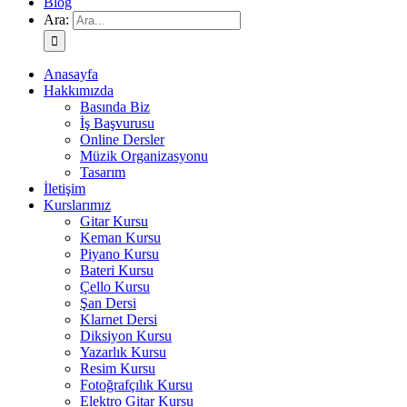
Blog
Ara:
Anasayfa
Hakkımızda
Basında Biz
İş Başvurusu
Online Dersler
Müzik Organizasyonu
Tasarım
İletişim
Kurslarımız
Gitar Kursu
Keman Kursu
Piyano Kursu
Bateri Kursu
Çello Kursu
Şan Dersi
Klarnet Dersi
Diksiyon Kursu
Yazarlık Kursu
Resim Kursu
Fotoğrafçılık Kursu
Elektro Gitar Kursu