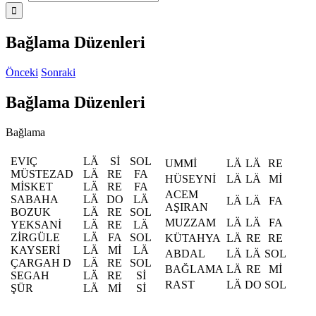
Bağlama Düzenleri
Önceki
Sonraki
Bağlama Düzenleri
Bağlama
EVIÇ
LÄ
Sİ
SOL
UMMİ
LÄ
LÄ
RE
MÜSTEZAD
LÄ
RE
FA
HÜSEYNİ
LÄ
LÄ
Mİ
MİSKET
LÄ
RE
FA
ACEM
SABAHA
LÄ
DO
LÄ
LÄ
LÄ
FA
AŞIRAN
BOZUK
LÄ
RE
SOL
MUZZAM
LÄ
LÄ
FA
YEKSANİ
LÄ
RE
LÄ
ZİRGÜLE
LÄ
FA
SOL
KÜTAHYA
LÄ
RE
RE
KAYSERİ
LÄ
Mİ
LÄ
ABDAL
LÄ
LÄ
SOL
ÇARGAH D
LÄ
RE
SOL
BAĞLAMA
LÄ
RE
Mİ
SEGAH
LÄ
RE
Sİ
RAST
LÄ
DO
SOL
ŞÜR
LÄ
Mİ
Sİ