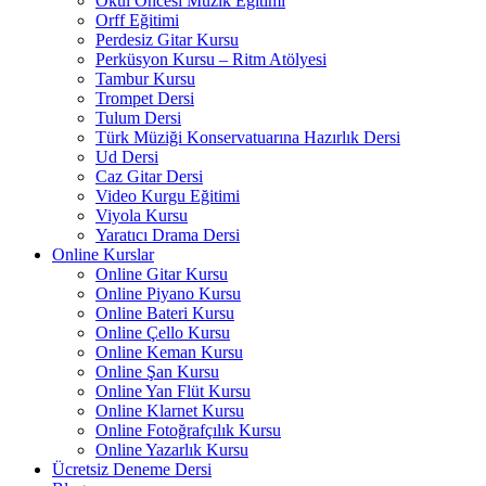
Okul Öncesi Müzik Eğitimi
Orff Eğitimi
Perdesiz Gitar Kursu
Perküsyon Kursu – Ritm Atölyesi
Tambur Kursu
Trompet Dersi
Tulum Dersi
Türk Müziği Konservatuarına Hazırlık Dersi
Ud Dersi
Caz Gitar Dersi
Video Kurgu Eğitimi
Viyola Kursu
Yaratıcı Drama Dersi
Online Kurslar
Online Gitar Kursu
Online Piyano Kursu
Online Bateri Kursu
Online Çello Kursu
Online Keman Kursu
Online Şan Kursu
Online Yan Flüt Kursu
Online Klarnet Kursu
Online Fotoğrafçılık Kursu
Online Yazarlık Kursu
Ücretsiz Deneme Dersi