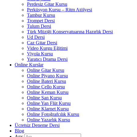
Perdesiz Gitar Kursu
Perküsyon Kursu – Ritm Atölyesi
Tambur Kursu
Trompet Dersi
Tulum Dersi
Türk Müziği Konservatuarına Hazırlık Dersi
Ud Dersi
Caz Gitar Dersi
Video Kurgu Eğitimi
Viyola Kursu
Yaratıcı Drama Dersi
Online Kurslar
Online Gitar Kursu
Online Piyano Kursu
Online Bateri Kursu
Online Çello Kursu
Online Keman Kursu
Online Şan Kursu
Online Yan Flüt Kursu
Online Klarnet Kursu
Online Fotoğrafçılık Kursu
Online Yazarlık Kursu
Ücretsiz Deneme Dersi
Blog
Ara: