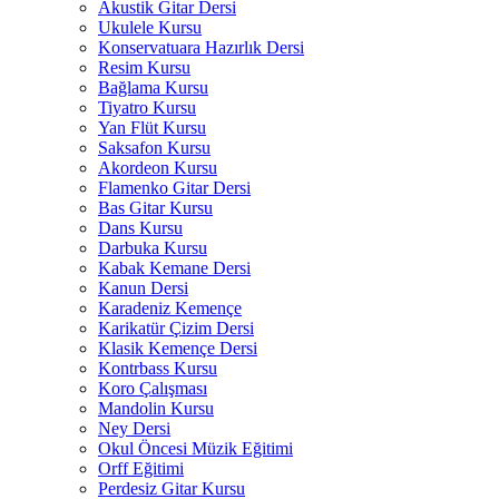
Akustik Gitar Dersi
Ukulele Kursu
Konservatuara Hazırlık Dersi
Resim Kursu
Bağlama Kursu
Tiyatro Kursu
Yan Flüt Kursu
Saksafon Kursu
Akordeon Kursu
Flamenko Gitar Dersi
Bas Gitar Kursu
Dans Kursu
Darbuka Kursu
Kabak Kemane Dersi
Kanun Dersi
Karadeniz Kemençe
Karikatür Çizim Dersi
Klasik Kemençe Dersi
Kontrbass Kursu
Koro Çalışması
Mandolin Kursu
Ney Dersi
Okul Öncesi Müzik Eğitimi
Orff Eğitimi
Perdesiz Gitar Kursu