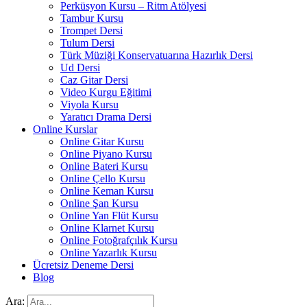
Perküsyon Kursu – Ritm Atölyesi
Tambur Kursu
Trompet Dersi
Tulum Dersi
Türk Müziği Konservatuarına Hazırlık Dersi
Ud Dersi
Caz Gitar Dersi
Video Kurgu Eğitimi
Viyola Kursu
Yaratıcı Drama Dersi
Online Kurslar
Online Gitar Kursu
Online Piyano Kursu
Online Bateri Kursu
Online Çello Kursu
Online Keman Kursu
Online Şan Kursu
Online Yan Flüt Kursu
Online Klarnet Kursu
Online Fotoğrafçılık Kursu
Online Yazarlık Kursu
Ücretsiz Deneme Dersi
Blog
Ara: