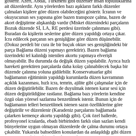
gösterir. Azeri, Abdal, Türkmeni gibi düzenler insan topluluklarına
ait düzenlerdir. Aynı yörelerden bazı aşıkların farklı düzenler
çalmaları kişilere göre düzen olabileceğini gösterir. İcranın ve
okuyucunun ses yapısına göre bazen transpoze çalma, bazen de
akort değiştirme alışkanlığı vardır (Misket düzenindeki parçaların
Bozuk düzende Sİ, LA, RE perdesi üzerinde çalınması gibi).
Buradan da kişilerin seslerine göre düzen yapıldığı ortaya çıkar.
İcra edilecek parçanın ses genişliğine göre düzen düşünebilir.
(Dokuz perdeli bir cura ile bir buçuk oktav ses genişliğindeki bir
parça Bağlama düzeni yapmayı gerektirir). Bazen bağlama
üzerindeki tel kalınlığı istenilen akortu yapmaya elverişli
olmayabilir. Bu durumda da değişik düzen yapılabilir. Ayrıca hızlı
hareketi gerektiren parçalarda daha kolay çalınabilecek başka bir
düzende çalınma yoluna gidilebilir. Konservatuarlar gibi
bağlamanın eğitiminin yapıldığı kurumlarda düzen kavramının
açıklık kazanması, hızlı icra, temrin, ajilite gibi çalışmalar için de
düzen değiştirilebilir. Bazen de duyulmak istenen karar sesi için
düzen değiştirildiğine rastlanır. Bağlama bazı yörelerin kendine
özgü olan yöresel sazlarına benzetilmek istenir. Bunun için de
bağlamanın telleri benzetilmek istenen sazın özelliklerine göre
değiştirilir ve düzenlenir (Karadeniz parçalarını bağlamada
çalarken kemençe akortu yapıldığı gibi). Çok özel hallerde,
profesyonel icralarda, ebadı birbirinden farklı olan sazları kendi
bünyelerine uygun olmayan düzenlerde de çalma durumu ortaya
çıkabilir. Yukarıda bahsedilen konulardan da anlaşıldığı gibi düzen