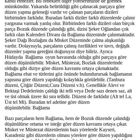
kabul etmezler. Bu örnekleri diğer yörelerimizde de görmek
mümkündür. Yukarıda belirtildiği gibi çalınacak parçaya göre
düzen yapma geleneği vardır ve çalınan parçaların dizileri
birbirinden farklıdır. Buradan farklı diziler farklı düzenlerde çalınır
yargısına varmak yanlış olur. Birbirinden farklı dizileri olan birçok
parça Bozuk düzende çalındığı gibi, dizisi Şeker Oğlandan çok
farklı olan Kalenderi Divanı da Bağlama düzeninde çalınmaktadır.
Şeker Dağı Bozlağını da Misket Düzeninde çalma alışkanlığı
vardır. Dolayısıyla, parçaların çalınış özellikleri ve tavrı, değişik
düzenler yapma gereğini doğuruyor diye biliriz. Ayrıca
Hüdayda Bağlama oyun havasında olduğu gibi parçaya göre
düzen düşünülebilir. Misket, Müstezat, Bozlak düzenlerinde
olduğu gibi diziye göre düzen kavramı ortaya çıkmaktadır.
Bağlama ebat ve türlerini göz önünde bulundurursak bağlamanın
yapısına göre düzen yapıldığı kolaylıkla görülebilir. (Tanbura
düzeni, Çöğür Düzeni,Cura Düzeni v.b). Genellikle Alevi ve
Bektaşi Dedelerinin çaldığı iki telli veya Dede sazı denen saz, alt
ve üst olmak üzere iki sıra tellidir. Düzeni de farklıdır (Alt tel La,
Üst tel Mi). Buradan tel adetine göre düzen
düşünülebilir. Bağlama
Bazı parçaların hem Bağlama, hem de Bozuk düzende çalındığı
düşünülürse ortama ve isteğe göre düzen kavramı ortaya çıkar.
Misket ve Müstezat düzenlerinin bazı yörelerde Kayseri,
Karadeniz gibi düzenlerin olması yörelere göre düzen yapıldığını