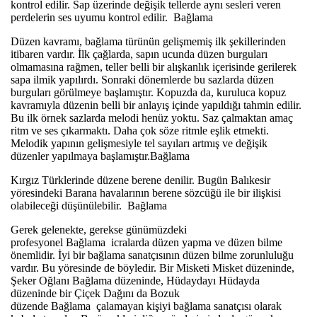
kontrol edilir. Sap üzerinde değişik tellerde aynı sesleri veren
perdelerin ses uyumu kontrol edilir. Bağlama
Düzen kavramı, bağlama türünün gelişmemiş ilk şekillerinden
itibaren vardır. İlk çağlarda, sapın ucunda düzen burguları
olmamasına rağmen, teller belli bir alışkanlık içerisinde gerilerek
sapa ilmik yapılırdı. Sonraki dönemlerde bu sazlarda düzen
burguları görülmeye başlamıştır. Kopuzda da, kuruluca kopuz
kavramıyla düzenin belli bir anlayış içinde yapıldığı tahmin edilir.
Bu ilk örnek sazlarda melodi henüz yoktu. Saz çalmaktan amaç
ritm ve ses çıkarmaktı. Daha çok söze ritmle eşlik etmekti.
Melodik yapının gelişmesiyle tel sayıları artmış ve değişik
düzenler yapılmaya başlamıştır.Bağlama
Kırgız Türklerinde düzene berene denilir. Bugün Balıkesir
yöresindeki Barana havalarının berene sözcüğü ile bir ilişkisi
olabileceği düşünülebilir. Bağlama
Gerek gelenekte, gerekse günümüzdeki
profesyonel Bağlama icralarda düzen yapma ve düzen bilme
önemlidir. İyi bir bağlama sanatçısının düzen bilme zorunluluğu
vardır. Bu yöresinde de böyledir. Bir Misketi Misket düzeninde,
Şeker Oğlanı Bağlama düzeninde, Hüdaydayı Hüdayda
düzeninde bir Çiçek Dağını da Bozuk
düzende Bağlama çalamayan kişiyi bağlama sanatçısı olarak