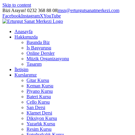
Skip to content
Bizi Arayın! 0232 368 88 08
|
msn@erturgutsanatmerkezi.com
Facebook
Instagram
X
YouTube
Anasayfa
Hakkımızda
Basında Biz
İş Başvurusu
Online Dersler
Müzik Organizasyonu
Tasarım
İletişim
Kurslarımız
Gitar Kursu
Keman Kursu
Piyano Kursu
Bateri Kursu
Çello Kursu
Şan Dersi
Klarnet Dersi
Diksiyon Kursu
Yazarlık Kursu
Resim Kursu
Fotoğrafçılık Kursu