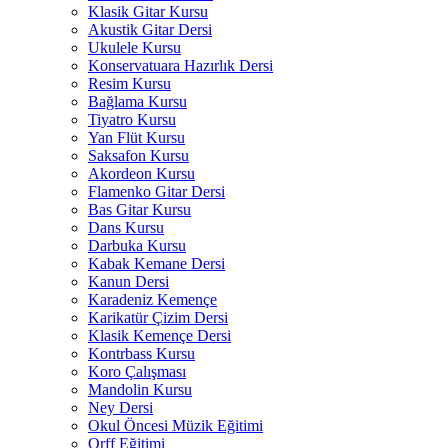
Klasik Gitar Kursu
Akustik Gitar Dersi
Ukulele Kursu
Konservatuara Hazırlık Dersi
Resim Kursu
Bağlama Kursu
Tiyatro Kursu
Yan Flüt Kursu
Saksafon Kursu
Akordeon Kursu
Flamenko Gitar Dersi
Bas Gitar Kursu
Dans Kursu
Darbuka Kursu
Kabak Kemane Dersi
Kanun Dersi
Karadeniz Kemençe
Karikatür Çizim Dersi
Klasik Kemençe Dersi
Kontrbass Kursu
Koro Çalışması
Mandolin Kursu
Ney Dersi
Okul Öncesi Müzik Eğitimi
Orff Eğitimi