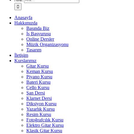
Anasayfa
Hakkımızda
Basında Biz
İş Başvurusu
Online Dersler
Müzik Organizasyonu
Tasarım
İletişim
Kurslarımız
Gitar Kursu
Keman Kursu
Piyano Kursu
Bateri Kursu
Çello Kursu
Şan Dersi
Klarnet Dersi
Diksiyon Kursu
Yazarlık Kursu
Resim Kursu
Fotoğrafçılık Kursu
Elektro Gitar Kursu
Klasik Gitar Kursu