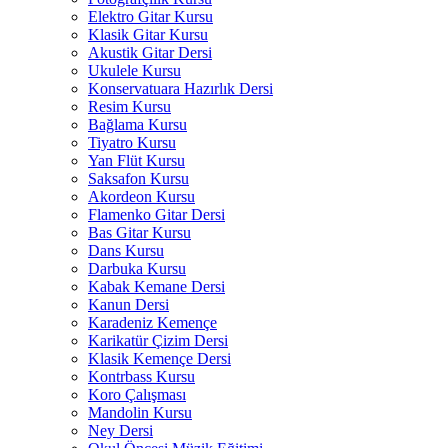
Elektro Gitar Kursu
Klasik Gitar Kursu
Akustik Gitar Dersi
Ukulele Kursu
Konservatuara Hazırlık Dersi
Resim Kursu
Bağlama Kursu
Tiyatro Kursu
Yan Flüt Kursu
Saksafon Kursu
Akordeon Kursu
Flamenko Gitar Dersi
Bas Gitar Kursu
Dans Kursu
Darbuka Kursu
Kabak Kemane Dersi
Kanun Dersi
Karadeniz Kemençe
Karikatür Çizim Dersi
Klasik Kemençe Dersi
Kontrbass Kursu
Koro Çalışması
Mandolin Kursu
Ney Dersi