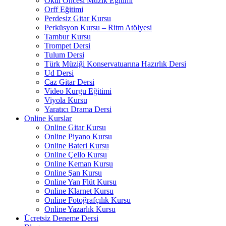
Okul Öncesi Müzik Eğitimi
Orff Eğitimi
Perdesiz Gitar Kursu
Perküsyon Kursu – Ritm Atölyesi
Tambur Kursu
Trompet Dersi
Tulum Dersi
Türk Müziği Konservatuarına Hazırlık Dersi
Ud Dersi
Caz Gitar Dersi
Video Kurgu Eğitimi
Viyola Kursu
Yaratıcı Drama Dersi
Online Kurslar
Online Gitar Kursu
Online Piyano Kursu
Online Bateri Kursu
Online Çello Kursu
Online Keman Kursu
Online Şan Kursu
Online Yan Flüt Kursu
Online Klarnet Kursu
Online Fotoğrafçılık Kursu
Online Yazarlık Kursu
Ücretsiz Deneme Dersi