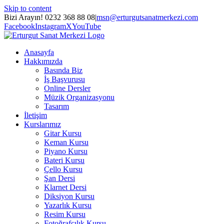
Skip to content
Bizi Arayın! 0232 368 88 08
|
msn@erturgutsanatmerkezi.com
Facebook
Instagram
X
YouTube
Anasayfa
Hakkımızda
Basında Biz
İş Başvurusu
Online Dersler
Müzik Organizasyonu
Tasarım
İletişim
Kurslarımız
Gitar Kursu
Keman Kursu
Piyano Kursu
Bateri Kursu
Çello Kursu
Şan Dersi
Klarnet Dersi
Diksiyon Kursu
Yazarlık Kursu
Resim Kursu
Fotoğrafçılık Kursu