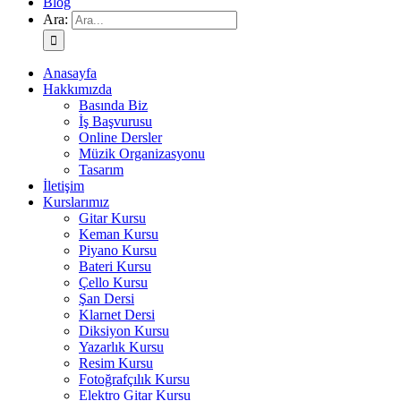
Blog
Ara:
Anasayfa
Hakkımızda
Basında Biz
İş Başvurusu
Online Dersler
Müzik Organizasyonu
Tasarım
İletişim
Kurslarımız
Gitar Kursu
Keman Kursu
Piyano Kursu
Bateri Kursu
Çello Kursu
Şan Dersi
Klarnet Dersi
Diksiyon Kursu
Yazarlık Kursu
Resim Kursu
Fotoğrafçılık Kursu
Elektro Gitar Kursu