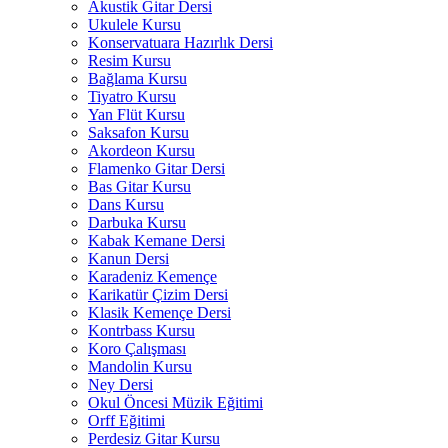
Akustik Gitar Dersi
Ukulele Kursu
Konservatuara Hazırlık Dersi
Resim Kursu
Bağlama Kursu
Tiyatro Kursu
Yan Flüt Kursu
Saksafon Kursu
Akordeon Kursu
Flamenko Gitar Dersi
Bas Gitar Kursu
Dans Kursu
Darbuka Kursu
Kabak Kemane Dersi
Kanun Dersi
Karadeniz Kemençe
Karikatür Çizim Dersi
Klasik Kemençe Dersi
Kontrbass Kursu
Koro Çalışması
Mandolin Kursu
Ney Dersi
Okul Öncesi Müzik Eğitimi
Orff Eğitimi
Perdesiz Gitar Kursu