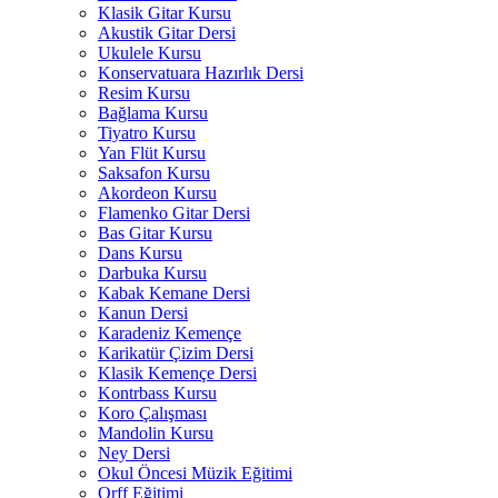
Klasik Gitar Kursu
Akustik Gitar Dersi
Ukulele Kursu
Konservatuara Hazırlık Dersi
Resim Kursu
Bağlama Kursu
Tiyatro Kursu
Yan Flüt Kursu
Saksafon Kursu
Akordeon Kursu
Flamenko Gitar Dersi
Bas Gitar Kursu
Dans Kursu
Darbuka Kursu
Kabak Kemane Dersi
Kanun Dersi
Karadeniz Kemençe
Karikatür Çizim Dersi
Klasik Kemençe Dersi
Kontrbass Kursu
Koro Çalışması
Mandolin Kursu
Ney Dersi
Okul Öncesi Müzik Eğitimi
Orff Eğitimi