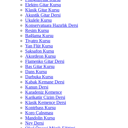
Elektro Gitar Kursu
Klasik Gitar Kursu
Akustik Gitar Dersi
Ukulele Kursu
Konservatuara Hazırlık Dersi
Resim Kursu
Bağlama Kursu
Tiyatro Kursu
Yan Flüt Kursu
Saksafon Kursu
Akordeon Kursu
Flamenko Gitar Dersi
Bas Gitar Kursu
Dans Kursu
Darbuka Kursu
Kabak Kemane Dersi
Kanun Dersi
Karadeniz Kemençe
Karikatür Çizim Dersi
Klasik Kemençe Dersi
Kontrbass Kursu
Koro Çalışması
Mandolin Kursu
Ney Dersi