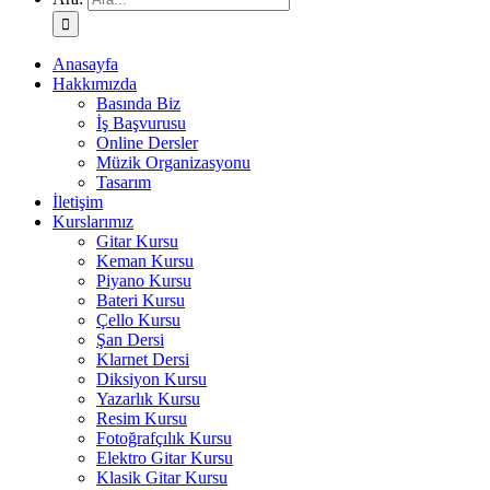
Anasayfa
Hakkımızda
Basında Biz
İş Başvurusu
Online Dersler
Müzik Organizasyonu
Tasarım
İletişim
Kurslarımız
Gitar Kursu
Keman Kursu
Piyano Kursu
Bateri Kursu
Çello Kursu
Şan Dersi
Klarnet Dersi
Diksiyon Kursu
Yazarlık Kursu
Resim Kursu
Fotoğrafçılık Kursu
Elektro Gitar Kursu
Klasik Gitar Kursu