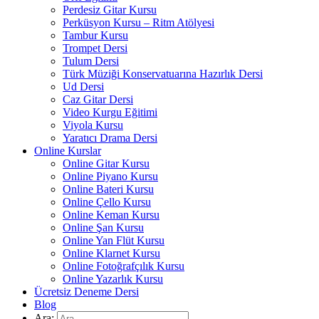
Perdesiz Gitar Kursu
Perküsyon Kursu – Ritm Atölyesi
Tambur Kursu
Trompet Dersi
Tulum Dersi
Türk Müziği Konservatuarına Hazırlık Dersi
Ud Dersi
Caz Gitar Dersi
Video Kurgu Eğitimi
Viyola Kursu
Yaratıcı Drama Dersi
Online Kurslar
Online Gitar Kursu
Online Piyano Kursu
Online Bateri Kursu
Online Çello Kursu
Online Keman Kursu
Online Şan Kursu
Online Yan Flüt Kursu
Online Klarnet Kursu
Online Fotoğrafçılık Kursu
Online Yazarlık Kursu
Ücretsiz Deneme Dersi
Blog
Ara: