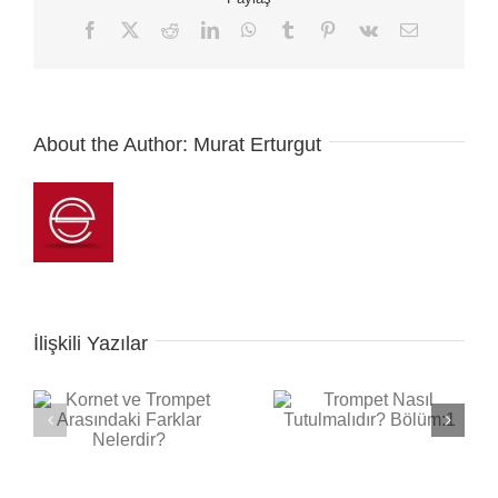
Facebook
X
Reddit
LinkedIn
WhatsApp
Tumblr
Pinterest
Vk
E-
posta
About the Author:
Murat Erturgut
İlişkili Yazılar
Trompet Nasıl
Trompet Nasıl Çalınır?
Tutulmalıdır? Bölüm:1