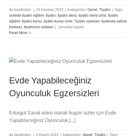
&s tarafından.
|
23 Haziran 2023
|
Kategoriler:
Genel
,
Tiyatro
|
Tags:
izmirde tiyatro eğitimi
,
tiyatro
,
tiyatro dersi
,
tiyatro dersi izmir
,
tiyatro
eğitimi
,
tiyatro kursu
,
tiyatro kursu izmir
,
Tiyatro oyunları
,
tiyatroda sahne
Fiziksel
korkusu
,
tiyatronun ustaları
|
yorumlar kapalı
Tiyatro
Read More
Nedir?
için
Evde Yapabileceğiniz
Oyunculuk Egzersizleri
Erturgut Sanat ailesi olarak bugün sizler için Evde
Yapabileceğiniz Oyunculuk [...]
&s tarafından.
|
2 Kasım 2022
|
Kategoriler:
Genel
,
Tiyatro
|
Tags: