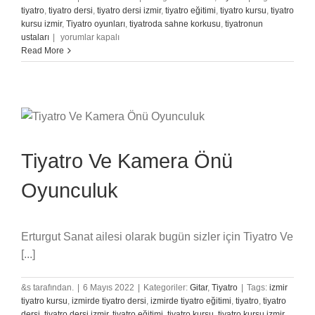
tiyatro
,
tiyatro dersi
,
tiyatro dersi izmir
,
tiyatro eğitimi
,
tiyatro kursu
,
tiyatro
kursu izmir
,
Tiyatro oyunları
,
tiyatroda sahne korkusu
,
tiyatronun
Evde
ustaları
|
yorumlar kapalı
Yapabileceğiniz
Read More
Oyunculuk
Egzersizleri
için
Tiyatro Ve Kamera Önü
Oyunculuk
Erturgut Sanat ailesi olarak bugün sizler için Tiyatro Ve
[...]
&s tarafından.
|
6 Mayıs 2022
|
Kategoriler:
Gitar
,
Tiyatro
|
Tags:
izmir
tiyatro kursu
,
izmirde tiyatro dersi
,
izmirde tiyatro eğitimi
,
tiyatro
,
tiyatro
dersi
,
tiyatro dersi izmir
,
tiyatro eğitimi
,
tiyatro kursu
,
tiyatro kursu izmir
,