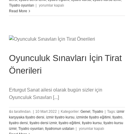
Tiyatro
Tiyatro oyunları
|
yorumlar kapalı
Ve
Read More
Kamera
Önü
Oyunculuk
için
Oyunculuk Sınavları İçin Tirat
Önerileri
Erturgut Sanat ailesi olarak bugün sizler için
Oyunculuk Sınavları [...]
&s tarafından.
|
10 Mart 2022
|
Kategoriler:
Genel
,
Tiyatro
|
Tags:
izmir
karşıyaka tiyatro dersi
,
izmir tiyatro kursu
,
izmirde tiyatro eğitimi
,
tiyatro
,
tiyatro dersi
,
tiyatro dersi izmir
,
tiyatro eğitimi
,
tiyatro kursu
,
tiyatro kursu
Oyunculuk
izmir
,
Tiyatro oyunları
,
tiyatronun ustaları
|
yorumlar kapalı
Sınavları