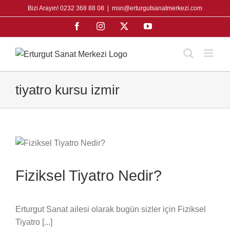
Skip
Bizi Arayın! 0232 368 88 08
|
msn@erturgutsanatmerkezi.com
to
Facebook
Instagram
X
YouTube
content
tiyatro kursu izmir
Fiziksel Tiyatro Nedir?
Erturgut Sanat ailesi olarak bugün sizler için Fiziksel
Tiyatro [...]