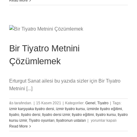
Read More
İçin
Tirat
Önerileri
için
Bir Tiyatro Metnini
Çözümlemek
Erturgut Sanat ailesi bu yazıda sizler için Bir Tiyatro
Metnini [...]
&s tarafından.
|
15 Kasım 2021
|
Kategoriler:
Genel
,
Tiyatro
|
Tags:
izmir karşıyaka tiyatro dersi
,
izmir tiyatro kursu
,
izmirde tiyatro eğitimi
,
tiyatro
,
tiyatro dersi
,
tiyatro dersi izmir
,
tiyatro eğitimi
,
tiyatro kursu
,
tiyatro
Bir
kursu izmir
,
Tiyatro oyunları
,
tiyatronun ustaları
|
yorumlar kapalı
Tiyatro
Read More
Metnini