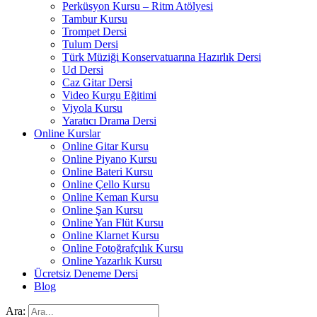
Perküsyon Kursu – Ritm Atölyesi
Tambur Kursu
Trompet Dersi
Tulum Dersi
Türk Müziği Konservatuarına Hazırlık Dersi
Ud Dersi
Caz Gitar Dersi
Video Kurgu Eğitimi
Viyola Kursu
Yaratıcı Drama Dersi
Online Kurslar
Online Gitar Kursu
Online Piyano Kursu
Online Bateri Kursu
Online Çello Kursu
Online Keman Kursu
Online Şan Kursu
Online Yan Flüt Kursu
Online Klarnet Kursu
Online Fotoğrafçılık Kursu
Online Yazarlık Kursu
Ücretsiz Deneme Dersi
Blog
Ara: