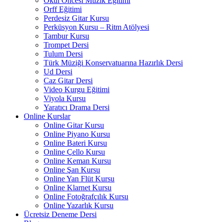
Okul Öncesi Müzik Eğitimi
Orff Eğitimi
Perdesiz Gitar Kursu
Perküsyon Kursu – Ritm Atölyesi
Tambur Kursu
Trompet Dersi
Tulum Dersi
Türk Müziği Konservatuarına Hazırlık Dersi
Ud Dersi
Caz Gitar Dersi
Video Kurgu Eğitimi
Viyola Kursu
Yaratıcı Drama Dersi
Online Kurslar
Online Gitar Kursu
Online Piyano Kursu
Online Bateri Kursu
Online Çello Kursu
Online Keman Kursu
Online Şan Kursu
Online Yan Flüt Kursu
Online Klarnet Kursu
Online Fotoğrafçılık Kursu
Online Yazarlık Kursu
Ücretsiz Deneme Dersi