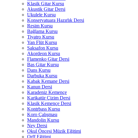
Klasik Gitar Kursu
Akustik Gitar Dersi
Ukulele Kursu
Konservatuara Hazırlık Dersi
Resim Kursu
Bağlama Kursu
Tiyatro Kursu
Yan Flüt Kursu
Saksafon Kursu
Akordeon Kursu
Flamenko Gitar Dersi
Bas Gitar Kursu
Dans Kursu
Darbuka Kursu
Kabak Kemane Dersi
Kanun Dersi
Karadeniz Kemençe
Karikatür Çizim Dersi
Klasik Kemençe Dersi
Kontrbass Kursu
Koro Çalışması
Mandolin Kursu
Ney Dersi
Okul Öncesi Müzik Eğitimi
Orff Eğitimi