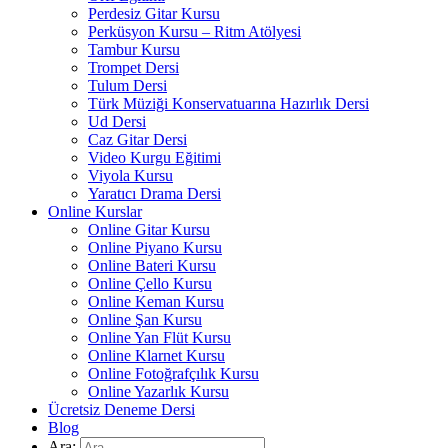
Perdesiz Gitar Kursu
Perküsyon Kursu – Ritm Atölyesi
Tambur Kursu
Trompet Dersi
Tulum Dersi
Türk Müziği Konservatuarına Hazırlık Dersi
Ud Dersi
Caz Gitar Dersi
Video Kurgu Eğitimi
Viyola Kursu
Yaratıcı Drama Dersi
Online Kurslar
Online Gitar Kursu
Online Piyano Kursu
Online Bateri Kursu
Online Çello Kursu
Online Keman Kursu
Online Şan Kursu
Online Yan Flüt Kursu
Online Klarnet Kursu
Online Fotoğrafçılık Kursu
Online Yazarlık Kursu
Ücretsiz Deneme Dersi
Blog
Ara: