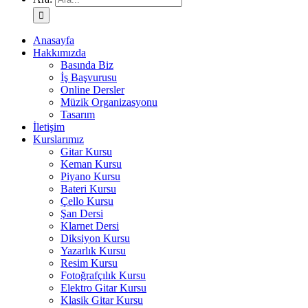
Anasayfa
Hakkımızda
Basında Biz
İş Başvurusu
Online Dersler
Müzik Organizasyonu
Tasarım
İletişim
Kurslarımız
Gitar Kursu
Keman Kursu
Piyano Kursu
Bateri Kursu
Çello Kursu
Şan Dersi
Klarnet Dersi
Diksiyon Kursu
Yazarlık Kursu
Resim Kursu
Fotoğrafçılık Kursu
Elektro Gitar Kursu
Klasik Gitar Kursu