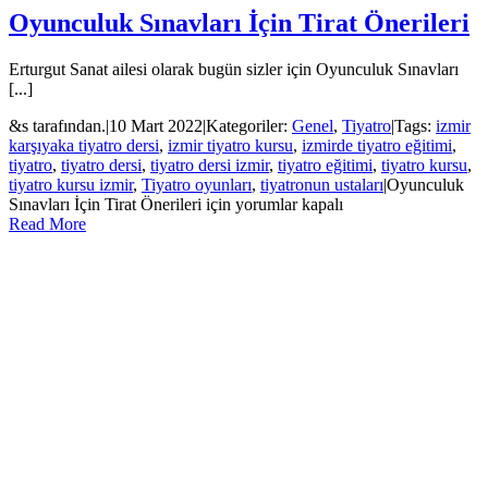
Oyunculuk Sınavları İçin Tirat Önerileri
Erturgut Sanat ailesi olarak bugün sizler için Oyunculuk Sınavları
[...]
&s tarafından.
|
10 Mart 2022
|
Kategoriler:
Genel
,
Tiyatro
|
Tags:
izmir
karşıyaka tiyatro dersi
,
izmir tiyatro kursu
,
izmirde tiyatro eğitimi
,
tiyatro
,
tiyatro dersi
,
tiyatro dersi izmir
,
tiyatro eğitimi
,
tiyatro kursu
,
tiyatro kursu izmir
,
Tiyatro oyunları
,
tiyatronun ustaları
|
Oyunculuk
Sınavları İçin Tirat Önerileri için
yorumlar kapalı
Read More