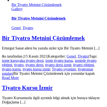
Bir Tiyatro Metnini Çözümlemek
Gallery
Bir Tiyatro Metnini Çözümlemek
Genel
,
Tiyatro
Bir Tiyatro Metnini Çözümlemek
Erturgut Sanat ailesi bu yazıda sizler için Bir Tiyatro Metnini [...]
&s tarafından.
|
15 Kasım 2021
|
Kategoriler:
Genel
,
Tiyatro
|
Tags:
izmir karşıyaka tiyatro dersi
,
izmir tiyatro kursu
,
izmirde tiyatro
eğitimi
,
tiyatro
,
tiyatro dersi
,
tiyatro dersi izmir
,
tiyatro eğitimi
,
tiyatro kursu
,
tiyatro kursu izmir
,
Tiyatro oyunları
,
tiyatronun
ustaları
|
Bir Tiyatro Metnini Çözümlemek için
yorumlar kapalı
Read More
Tiyatro Kursu İzmir
Tiyatro Kursumuzla ilgili ayrıntılı bilgi almak için buraya tıklayın
Doğaçlama [...]