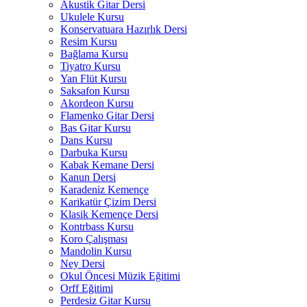
Akustik Gitar Dersi
Ukulele Kursu
Konservatuara Hazırlık Dersi
Resim Kursu
Bağlama Kursu
Tiyatro Kursu
Yan Flüt Kursu
Saksafon Kursu
Akordeon Kursu
Flamenko Gitar Dersi
Bas Gitar Kursu
Dans Kursu
Darbuka Kursu
Kabak Kemane Dersi
Kanun Dersi
Karadeniz Kemençe
Karikatür Çizim Dersi
Klasik Kemençe Dersi
Kontrbass Kursu
Koro Çalışması
Mandolin Kursu
Ney Dersi
Okul Öncesi Müzik Eğitimi
Orff Eğitimi
Perdesiz Gitar Kursu