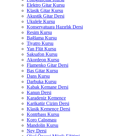
Elektro Gitar Kursu
Klasik Gitar Kursu
Akustik Gitar Dersi
Ukulele Kursu
Konservatuara Hazırlık Dersi
Resim Kursu
Bağlama Kursu
Tiyatro Kursu
Yan Flüt Kursu
Saksafon Kursu
Akordeon Kursu
Flamenko Gitar Dersi
Bas Gitar Kursu
Dans Kursu
Darbuka Kursu
Kabak Kemane Dersi
Kanun Dersi
Karadeniz Kemençe
Karikatür Çizim Dersi
Klasik Kemençe Dersi
Kontrbass Kursu
Koro Çalışması
Mandolin Kursu
Ney Dersi