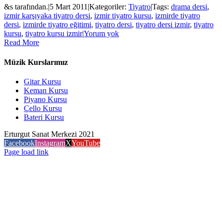
&s tarafından.
|
5 Mart 2011
|
Kategoriler:
Tiyatro
|
Tags:
drama dersi
,
izmir karşıyaka tiyatro dersi
,
izmir tiyatro kursu
,
izmirde tiyatro
dersi
,
izmirde tiyatro eğitimi
,
tiyatro dersi
,
tiyatro dersi izmir
,
tiyatro
kursu
,
tiyatro kursu izmir
|
Yorum yok
Read More
Müzik Kurslarımız
Gitar Kursu
Keman Kursu
Piyano Kursu
Çello Kursu
Bateri Kursu
Erturgut Sanat Merkezi 2021
Facebook
Instagram
X
YouTube
Page load link