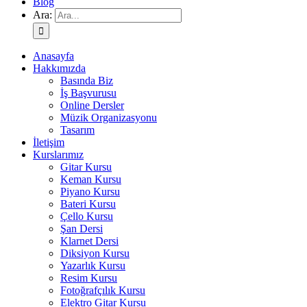
Blog
Ara:
Anasayfa
Hakkımızda
Basında Biz
İş Başvurusu
Online Dersler
Müzik Organizasyonu
Tasarım
İletişim
Kurslarımız
Gitar Kursu
Keman Kursu
Piyano Kursu
Bateri Kursu
Çello Kursu
Şan Dersi
Klarnet Dersi
Diksiyon Kursu
Yazarlık Kursu
Resim Kursu
Fotoğrafçılık Kursu
Elektro Gitar Kursu