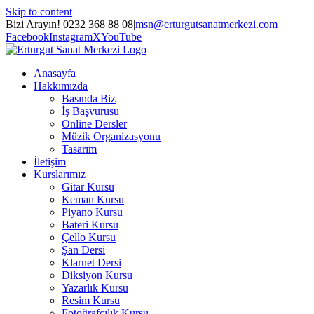
Skip to content
Bizi Arayın! 0232 368 88 08
|
msn@erturgutsanatmerkezi.com
Facebook
Instagram
X
YouTube
Anasayfa
Hakkımızda
Basında Biz
İş Başvurusu
Online Dersler
Müzik Organizasyonu
Tasarım
İletişim
Kurslarımız
Gitar Kursu
Keman Kursu
Piyano Kursu
Bateri Kursu
Çello Kursu
Şan Dersi
Klarnet Dersi
Diksiyon Kursu
Yazarlık Kursu
Resim Kursu
Fotoğrafçılık Kursu